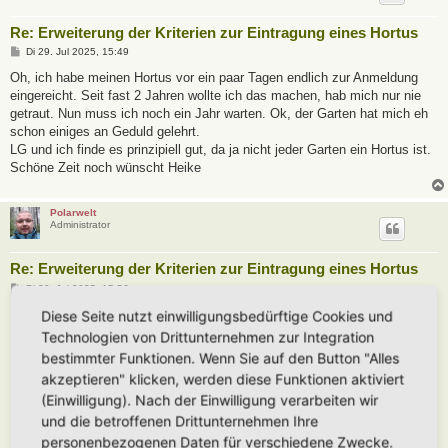
Re: Erweiterung der Kriterien zur Eintragung eines Hortus
B
Di 29. Jul 2025, 15:49
e
i
Oh, ich habe meinen Hortus vor ein paar Tagen endlich zur Anmeldung
t
eingereicht. Seit fast 2 Jahren wollte ich das machen, hab mich nur nie
r
a
getraut. Nun muss ich noch ein Jahr warten. Ok, der Garten hat mich eh
g
schon einiges an Geduld gelehrt.
LG und ich finde es prinzipiell gut, da ja nicht jeder Garten ein Hortus ist.
Schöne Zeit noch wünscht Heike
Polarwelt
Administrator
Re: Erweiterung der Kriterien zur Eintragung eines Hortus
B
Di 29. Jul 2025, 15:56
e
i
Diese Seite nutzt einwilligungsbedürftige Cookies und
t
Heike Ehrle
hat geschrieben:
Technologien von Drittunternehmen zur Integration
r
a
Oh, ich habe meinen Hortus vor ein paar Tagen endlich zur Anmeldung
bestimmter Funktionen. Wenn Sie auf den Button "Alles
g
eingereicht. Seit fast 2 Jahren wollte ich das machen, hab mich nur nie
akzeptieren" klicken, werden diese Funktionen aktiviert
getraut. Nun muss ich noch ein Jahr warten. Ok, der Garten hat mich eh
(Einwilligung). Nach der Einwilligung verarbeiten wir
schon einiges an Geduld gelehrt.
und die betroffenen Drittunternehmen Ihre
LG und ich finde es prinzipiell gut, da ja nicht jeder Garten ein Hortus
personenbezogenen Daten für verschiedene Zwecke.
ist.