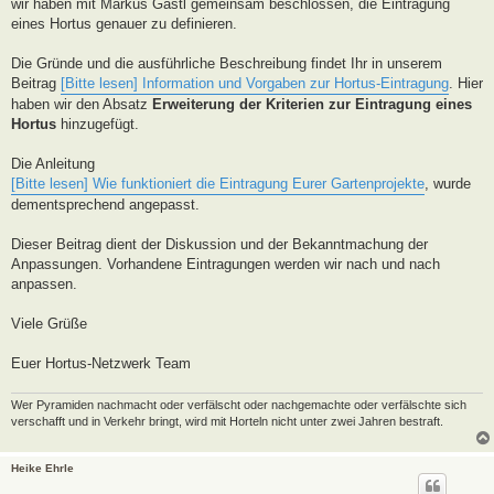
a
wir haben mit Markus Gastl gemeinsam beschlossen, die Eintragung
g
eines Hortus genauer zu definieren.
Die Gründe und die ausführliche Beschreibung findet Ihr in unserem
Beitrag
[Bitte lesen] Information und Vorgaben zur Hortus-Eintragung
. Hier
haben wir den Absatz
Erweiterung der Kriterien zur Eintragung eines
Hortus
hinzugefügt.
Die Anleitung
[Bitte lesen] Wie funktioniert die Eintragung Eurer Gartenprojekte
, wurde
dementsprechend angepasst.
Dieser Beitrag dient der Diskussion und der Bekanntmachung der
Anpassungen. Vorhandene Eintragungen werden wir nach und nach
anpassen.
Viele Grüße
Euer Hortus-Netzwerk Team
Wer Pyramiden nachmacht oder verfälscht oder nachgemachte oder verfälschte sich
verschafft und in Verkehr bringt, wird mit Horteln nicht unter zwei Jahren bestraft.
Heike Ehrle