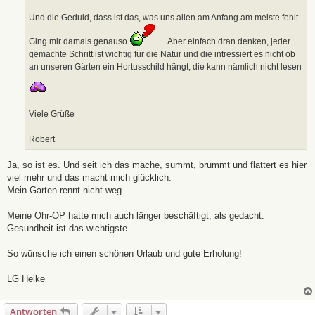
Und die Geduld, dass ist das, was uns allen am Anfang am meiste fehlt.
Ging mir damals genauso
. Aber einfach dran denken, jeder
gemachte Schritt ist wichtig für die Natur und die intressiert es nicht ob
an unseren Gärten ein Hortusschild hängt, die kann nämlich nicht lesen
Viele Grüße
Robert
Ja, so ist es. Und seit ich das mache, summt, brummt und flattert es hier
viel mehr und das macht mich glücklich.
Mein Garten rennt nicht weg.
Meine Ohr-OP hatte mich auch länger beschäftigt, als gedacht.
Gesundheit ist das wichtigste.
So wünsche ich einen schönen Urlaub und gute Erholung!
LG Heike
Antworten