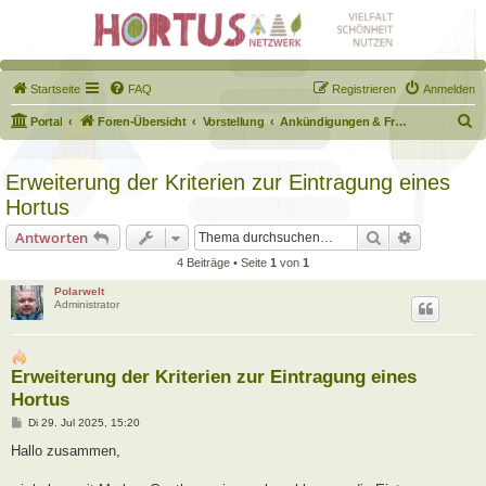
Startseite
FAQ
Registrieren
Anmelden
S
Portal
Foren-Übersicht
Vorstellung
Ankündigungen & Fragen zum Forum
u
c
Erweiterung der Kriterien zur Eintragung eines
h
Hortus
e
Suche
Erweiterte
Antworten
4 Beiträge • Seite
1
von
1
Polarwelt
Administrator
Erweiterung der Kriterien zur Eintragung eines
Hortus
B
Di 29. Jul 2025, 15:20
e
i
Hallo zusammen,
t
r