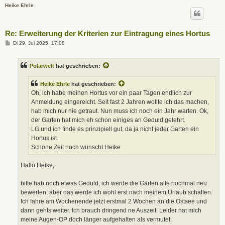
Heike Ehrle
Re: Erweiterung der Kriterien zur Eintragung eines Hortus
B
Di 29. Jul 2025, 17:08
e
i
t
Polarwelt
hat geschrieben:
r
a
g
Heike Ehrle
hat geschrieben:
Oh, ich habe meinen Hortus vor ein paar Tagen endlich zur
Anmeldung eingereicht. Seit fast 2 Jahren wollte ich das machen,
hab mich nur nie getraut. Nun muss ich noch ein Jahr warten. Ok,
der Garten hat mich eh schon einiges an Geduld gelehrt.
LG und ich finde es prinzipiell gut, da ja nicht jeder Garten ein
Hortus ist.
Schöne Zeit noch wünscht Heike
Hallo Heike,
bitte hab noch etwas Geduld, ich werde die Gärten alle nochmal neu
bewerten, aber das werde ich wohl erst nach meinem Urlaub schaffen.
Ich fahre am Wochenende jetzt erstmal 2 Wochen an die Ostsee und
dann gehts weiter. Ich brauch dringend ne Auszeit. Leider hat mich
meine Augen-OP doch länger aufgehalten als vermutet.