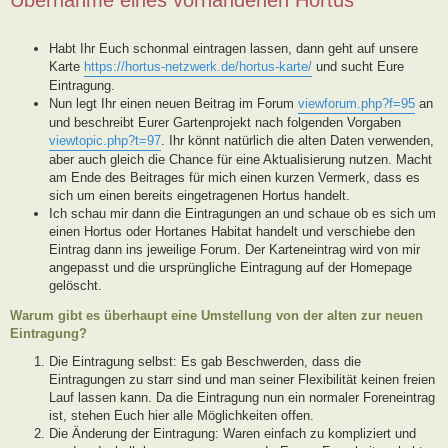
Habt Ihr Euch schonmal eintragen lassen, dann geht auf unsere
Karte
https://hortus-netzwerk.de/hortus-karte/
und sucht Eure
Eintragung.
Nun legt Ihr einen neuen Beitrag im Forum
viewforum.php?f=95
an
und beschreibt Eurer Gartenprojekt nach folgenden Vorgaben
viewtopic.php?t=97
. Ihr könnt natürlich die alten Daten verwenden,
aber auch gleich die Chance für eine Aktualisierung nutzen. Macht
am Ende des Beitrages für mich einen kurzen Vermerk, dass es
sich um einen bereits eingetragenen Hortus handelt.
Ich schau mir dann die Eintragungen an und schaue ob es sich um
einen Hortus oder Hortanes Habitat handelt und verschiebe den
Eintrag dann ins jeweilige Forum. Der Karteneintrag wird von mir
angepasst und die ursprüngliche Eintragung auf der Homepage
gelöscht.
Warum gibt es überhaupt eine Umstellung von der alten zur neuen
Eintragung?
Die Eintragung selbst: Es gab Beschwerden, dass die
Eintragungen zu starr sind und man seiner Flexibilität keinen freien
Lauf lassen kann. Da die Eintragung nun ein normaler Foreneintrag
ist, stehen Euch hier alle Möglichkeiten offen.
Die Änderung der Eintragung: Waren einfach zu kompliziert und