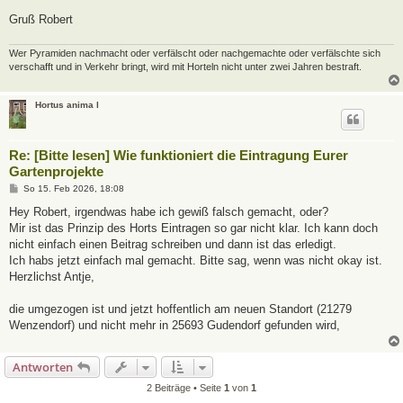
Gruß Robert
Wer Pyramiden nachmacht oder verfälscht oder nachgemachte oder verfälschte sich
verschafft und in Verkehr bringt, wird mit Horteln nicht unter zwei Jahren bestraft.
Hortus anima l
Re: [Bitte lesen] Wie funktioniert die Eintragung Eurer
Gartenprojekte
B
So 15. Feb 2026, 18:08
e
i
Hey Robert, irgendwas habe ich gewiß falsch gemacht, oder?
t
Mir ist das Prinzip des Horts Eintragen so gar nicht klar. Ich kann doch
r
a
nicht einfach einen Beitrag schreiben und dann ist das erledigt.
g
Ich habs jetzt einfach mal gemacht. Bitte sag, wenn was nicht okay ist.
Herzlichst Antje,
die umgezogen ist und jetzt hoffentlich am neuen Standort (21279
Wenzendorf) und nicht mehr in 25693 Gudendorf gefunden wird,
Antworten
2 Beiträge • Seite
1
von
1