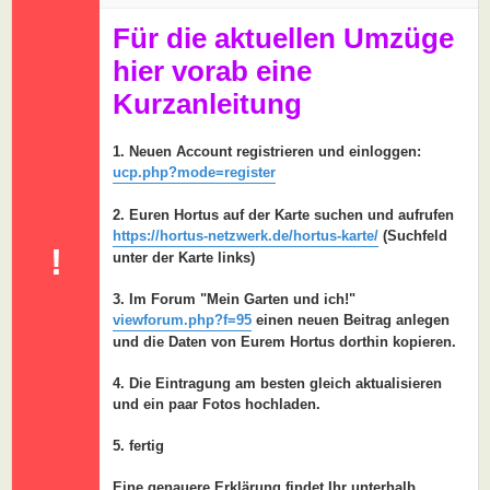
a
g
Für die aktuellen Umzüge
hier vorab eine
Kurzanleitung
1. Neuen Account registrieren und einloggen:
ucp.php?mode=register
2. Euren Hortus auf der Karte suchen und aufrufen
https://hortus-netzwerk.de/hortus-karte/
(Suchfeld
!
unter der Karte links)
3. Im Forum "Mein Garten und ich!"
viewforum.php?f=95
einen neuen Beitrag anlegen
und die Daten von Eurem Hortus dorthin kopieren.
4. Die Eintragung am besten gleich aktualisieren
und ein paar Fotos hochladen.
5. fertig
Eine genauere Erklärung findet Ihr unterhalb