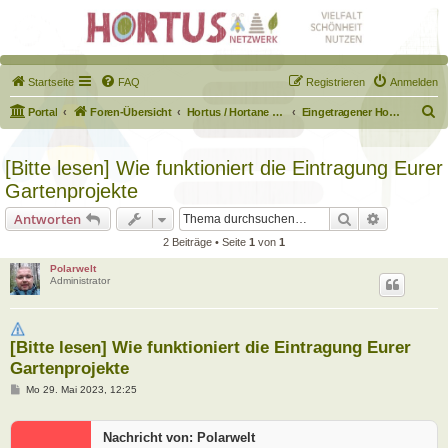
Startseite
FAQ
Registrieren
Anmelden
S
Portal
Foren-Übersicht
Hortus / Hortane Habitate / Garten auf dem Weg
Eingetragener Hortus - Mein Hortus und ich!
u
c
[Bitte lesen] Wie funktioniert die Eintragung Eurer
h
Gartenprojekte
e
Suche
Erweiterte
Antworten
2 Beiträge • Seite
1
von
1
Polarwelt
Administrator
[Bitte lesen] Wie funktioniert die Eintragung Eurer
Gartenprojekte
B
Mo 29. Mai 2023, 12:25
e
i
t
Nachricht von: Polarwelt
r