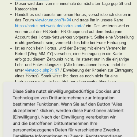
Dieser wird dann von mir innerhalb der nächsten Tage geprüft und
Kategorisiert.
Handelt es sich bereits um einen Hortus, verschiebe ich diesen in
das Forum
viewforum.php?f=94
und trage ihn in unsere Karte
https://hortus-netzwerk.de/hortus-karte/
ein. Des weiteren wird er
von mir auf der FB-Seite, FB-Gruppe und auf dem Instagram
Account des Hortus-Netzwerkes vorgestellt. Sollte eine Vorstellung
nicht
gewünscht sein, vermerkt dies bitte bei Eurer Eintragung.
Ist es noch kein Hortus, wird der Beitrag mit einem Vermerk im
Betreff [Weg MM-YY] versehen, eine Eintragung in die Karte
erfolgt zu diesem Zeitpunkt nicht. Ihr startet nun in die einjährige
Lehr- und Entwicklungszeit (Alle Informationen hierzu findet ihr
unter
viewtopic.php?t=97
/ Erweiterung der Kriterien zur Eintragung
eines Hortus). Somit wisst Ihr, dass es noch nicht für eine
Eintragung reicht, Ihr berichtet uns dann weiter über Eure
Fortschritte. Unsere User helfen Euch dann mit Tipps und Rat bei
Diese Seite nutzt einwilligungsbedürftige Cookies und
der Entwicklung Eures Gartens. Wenn unser Moderatorenteam der
Technologien von Drittunternehmen zur Integration
Meinung ist, Euer Garten ist soweit, werden wir diesen als Hortus
eintragen. Eine Überprüfung erfolgt spätestens nach Ablauf des
bestimmter Funktionen. Wenn Sie auf den Button "Alles
Lehr- und Entwicklungsjahres. Stellen wir in dieser Zeit keine
akzeptieren" klicken, werden diese Funktionen aktiviert
Aktivität fest, werden wir die Eintragung archivieren.
(Einwilligung). Nach der Einwilligung verarbeiten wir
Handelt es sich generell um keinen Hortus sondern um ein
und die betroffenen Drittunternehmen Ihre
Hortanes Habitat (Alle Gartenprojekte, die keinen klassischen
personenbezogenen Daten für verschiedene Zwecke.
Hortus mit den drei Zonen darstellen, aber in Anlehnung an das
Detaillierte Informationen zu Zweck, Rechtsgrundlagen,
Drei-Zonen-Konzept gestaltet wurde und Bestandteile dessen