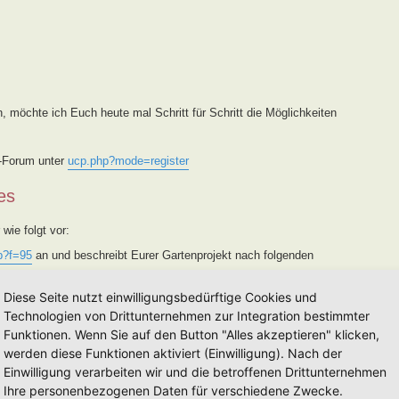
, möchte ich Euch heute mal Schritt für Schritt die Möglichkeiten
s-Forum unter
ucp.php?mode=register
es
wie folgt vor:
p?f=95
an und beschreibt Eurer Gartenprojekt nach folgenden
 geprüft und Kategorisiert.
Diese Seite nutzt einwilligungsbedürftige Cookies und
e ich diesen in das Forum
viewforum.php?f=94
und trage ihn in
Technologien von Drittunternehmen zur Integration bestimmter
/
ein. Des weiteren wird er von mir auf der FB-Seite, FB-Gruppe
Funktionen. Wenn Sie auf den Button "Alles akzeptieren" klicken,
s vorgestellt. Sollte eine Vorstellung
nicht
gewünscht sein,
werden diese Funktionen aktiviert (Einwilligung). Nach der
Einwilligung verarbeiten wir und die betroffenen Drittunternehmen
 Vermerk im Betreff [Weg MM-YY] versehen, eine Eintragung in die
nun in die einjährige Lehr- und Entwicklungszeit (Alle Informationen
Ihre personenbezogenen Daten für verschiedene Zwecke.