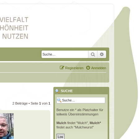
Suche
Erweiterte Suche
Registrieren
Anmelden
SUCHE
2 Beiträge • Seite
1
von
1
Benutze ein * als Platzhalter für
teilweis Übereinstimmungen
Mulch
findet "Mulch",
Mulch*
findet auch "Mulchwurst"