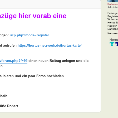
Polarwe
Administ
Beiträge
mzüge hier vorab eine
Registrie
Wohnort
Hortus-
Hat sich
Danksag
Kontakt
oggen:
ucp.php?mode=register
Hortu
nd aufrufen
https://hortus-netzwerk.de/hortus-karte/
wforum.php?f=95
einen neuen Beitrag anlegen und die
en.
alisieren und ein paar Fotos hochladen.
rhalb
rüße Robert