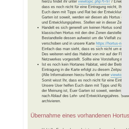
hierzu findet ihr unter
viewtopic.php?t=97
/ Erweiteru
dass es noch nicht für eine Eintragung reicht, Ihr be
Euch dann mit Tipps und Rat bei der Entwicklung E
Garten ist soweit, werden wir diesen als Hortus eint
und Entwicklungsjahres. Stellen wir in dieser Zeit ke
Handelt es sich generell um keinen Hortus sondern u
klassischen Hortus mit den drei Zonen darstellen, 
Bestandteile dessen aufweist um die Vielfalt zu för
verschoben und in unsere Karte
https://hortus-netzw
Einfach das man sieht, dass es sich nicht um einen
Des weiteren wird das Habitat von mir auf der FB-
Netzwerkes vorgestellt. Sollte eine Vorstellung
nich
Ist es noch kein Hortanes Habitat, wird der Beitra
Eintragung in die Karte erfolgt zu diesem Zeitpunkt n
(Alle Informationen hierzu findet ihr unter
viewtopic.
Somit wisst Ihr, dass es noch nicht für eine Eintragu
Unsere User helfen Euch dann mit Tipps und Rat b
der Meinung ist, Euer Garten ist soweit, werden wir 
nach Ablauf des Lehr- und Entwicklungsjahres. Stellen
archivieren.
Übernahme eines vorhandenen Hortu