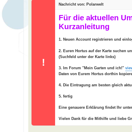
t
Nachricht von: Polarwelt
r
a
g
Für die aktuellen U
Kurzanleitung
1. Neuen Account registrieren und einl
2. Euren Hortus auf der Karte suchen u
(Suchfeld unter der Karte links)
!
3. Im Forum "Mein Garten und ich!"
vie
Daten von Eurem Hortus dorthin kopier
4. Die Eintragung am besten gleich aktu
5. fertig
Eine genauere Erklärung findet Ihr unte
Vielen Dank für die Mithilfe und liebe G