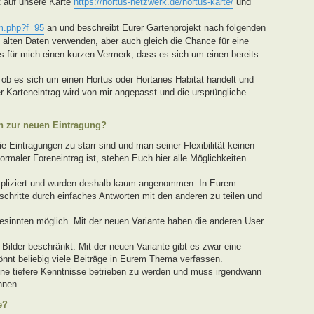
t auf unsere Karte
https://hortus-netzwerk.de/hortus-karte/
und
m.php?f=95
an und beschreibt Eurer Gartenprojekt nach folgenden
ie alten Daten verwenden, aber auch gleich die Chance für eine
 für mich einen kurzen Vermerk, dass es sich um einen bereits
ob es sich um einen Hortus oder Hortanes Habitat handelt und
r Karteneintrag wird von mir angepasst und die ursprüngliche
en zur neuen Eintragung?
 Eintragungen zu starr sind und man seiner Flexibilität keinen
ormaler Foreneintrag ist, stehen Euch hier alle Möglichkeiten
mpliziert und wurden deshalb kaum angenommen. In Eurem
rtschritte durch einfaches Antworten mit den anderen zu teilen und
esinnten möglich. Mit der neuen Variante haben die anderen User
 Bilder beschränkt. Mit der neuen Variante gibt es zwar eine
könnt beliebig viele Beiträge in Eurem Thema verfassen.
ne tiefere Kenntnisse betrieben zu werden und muss irgendwann
nnen.
e?