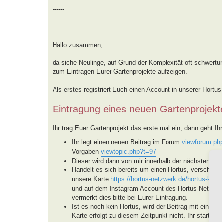
------
Hallo zusammen,
da siche Neulinge, auf Grund der Komplexität oft schwertun
zum Eintragen Eurer Gartenprojekte aufzeigen.
Als erstes registriert Euch einen Account in unserer Hortu
Eintragung eines neuen Gartenprojekt
Ihr trag Euer Gartenprojekt das erste mal ein, dann geht Ihr 
Ihr legt einen neuen Beitrag im Forum
viewforum.ph
Vorgaben
viewtopic.php?t=97
Dieser wird dann von mir innerhalb der nächsten Tage
Handelt es sich bereits um einen Hortus, verschieb
unsere Karte
https://hortus-netzwerk.de/hortus-karte
und auf dem Instagram Account des Hortus-Netzwerke
vermerkt dies bitte bei Eurer Eintragung.
Ist es noch kein Hortus, wird der Beitrag mit einem
Karte erfolgt zu diesem Zeitpunkt nicht. Ihr startet 