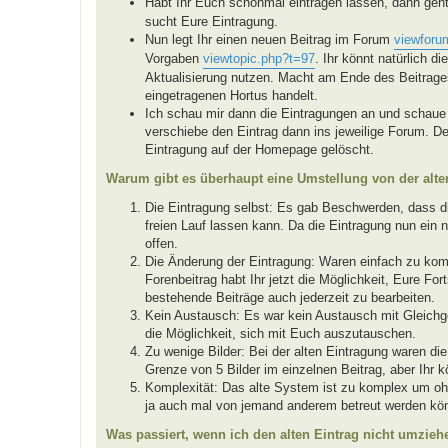
Habt Ihr Euch schonmal eintragen lassen, dann geh
sucht Eure Eintragung.
Nun legt Ihr einen neuen Beitrag im Forum
viewforu
Vorgaben
viewtopic.php?t=97
. Ihr könnt natürlich d
Aktualisierung nutzen. Macht am Ende des Beitrages
eingetragenen Hortus handelt.
Ich schau mir dann die Eintragungen an und schaue 
verschiebe den Eintrag dann ins jeweilige Forum. De
Eintragung auf der Homepage gelöscht.
Warum gibt es überhaupt eine Umstellung von der alt
Die Eintragung selbst: Es gab Beschwerden, dass die
freien Lauf lassen kann. Da die Eintragung nun ein n
offen.
Die Änderung der Eintragung: Waren einfach zu ko
Forenbeitrag habt Ihr jetzt die Möglichkeit, Eure Fo
bestehende Beiträge auch jederzeit zu bearbeiten.
Kein Austausch: Es war kein Austausch mit Gleichg
die Möglichkeit, sich mit Euch auszutauschen.
Zu wenige Bilder: Bei der alten Eintragung waren die
Grenze von 5 Bilder im einzelnen Beitrag, aber Ihr 
Komplexität: Das alte System ist zu komplex um oh
ja auch mal von jemand anderem betreut werden kö
Was passiert, wenn ich den alten Eintrag nicht umzieh