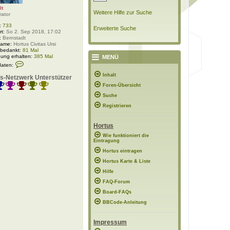
lt
Weitere Hilfe zur Suche
rator
:
733
Erweiterte Suche
rt:
So 2. Sep 2018, 17:02
:
Bernstadt
Name:
Hortus Civitas Ursi
 bedankt:
81 Mal
ung erhalten:
385 Mal
MENÜ
K
daten:
o
n
Inhalt
s-Netzwerk Unterstützer
t
Foren-Übersicht
a
k
Suche
t
d
Registrieren
a
t
e
Hortus
n
v
Wie funktioniert die
Eintragung
o
n
Hortus eintragen
P
o
Hortus Karte & Liste
l
Hilfe
a
r
FAQ-Forum
w
e
Board-FAQs
l
BBCode-Anleitung
t
Impressum