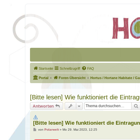
Startseite
Schnellzugriff
FAQ
Portal
Foren-Übersicht
Hortus / Hortane Habitate / G
[Bitte lesen] Wie funktioniert die Eintr
Antworten
[Bitte lesen] Wie funktioniert die Eintrag
B
von
Polarwelt
»
Mo 29. Mai 2023, 12:25
e
i