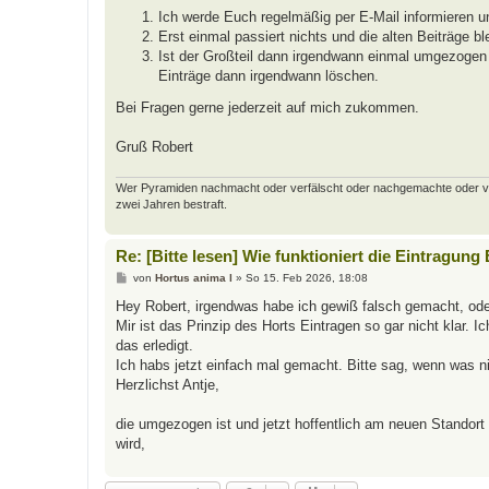
Ich werde Euch regelmäßig per E-Mail informieren u
Erst einmal passiert nichts und die alten Beiträge bl
Ist der Großteil dann irgendwann einmal umgezogen u
Einträge dann irgendwann löschen.
Bei Fragen gerne jederzeit auf mich zukommen.
Gruß Robert
Wer Pyramiden nachmacht oder verfälscht oder nachgemachte oder verfäl
zwei Jahren bestraft.
Re: [Bitte lesen] Wie funktioniert die Eintragung
B
von
Hortus anima l
»
So 15. Feb 2026, 18:08
e
i
Hey Robert, irgendwas habe ich gewiß falsch gemacht, od
t
Mir ist das Prinzip des Horts Eintragen so gar nicht klar. 
r
a
das erledigt.
g
Ich habs jetzt einfach mal gemacht. Bitte sag, wenn was ni
Herzlichst Antje,
die umgezogen ist und jetzt hoffentlich am neuen Standor
wird,