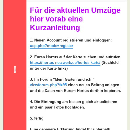
a
g
Für die aktuellen Umzüge
hier vorab eine
Kurzanleitung
1. Neuen Account registrieren und einloggen:
ucp.php?mode=register
2. Euren Hortus auf der Karte suchen und aufrufen
https://hortus-netzwerk.de/hortus-karte/
(Suchfeld
!
unter der Karte links)
3. Im Forum "Mein Garten und ich!"
viewforum.php?f=95
einen neuen Beitrag anlegen
und die Daten von Eurem Hortus dorthin kopieren.
4. Die Eintragung am besten gleich aktualisieren
und ein paar Fotos hochladen.
5. fertig
Eine genauere Erklärung findet Ihr unterhalb