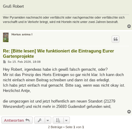
Gruß Robert
Wer Pyramiden nachmacht oder verfälscht oder nachgemachte oder verfälschte sich
verschafft und in Verkehr bringt, wird mit Horteln nicht unter zwei Jahren bestraft.
Hortus anima l
Re: [Bitte lesen] Wie funktioniert die Eintragung Eurer
Gartenprojekte
B
So 15. Feb 2026, 18:08
e
i
Hey Robert, irgendwas habe ich gewiß falsch gemacht, oder?
t
Mir ist das Prinzip des Horts Eintragen so gar nicht klar. Ich kann doch
r
a
nicht einfach einen Beitrag schreiben und dann ist das erledigt.
g
Ich habs jetzt einfach mal gemacht. Bitte sag, wenn was nicht okay ist.
Herzlichst Antje,
die umgezogen ist und jetzt hoffentlich am neuen Standort (21279
Wenzendorf) und nicht mehr in 25693 Gudendorf gefunden wird,
Antworten
2 Beiträge • Seite
1
von
1