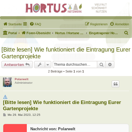
Startseite
FAQ
Registrieren
Anmelden
S
Portal
Foren-Übersicht
Hortus / Hortane Habitate / Garten auf dem Weg
Eingetragener Hortus - Mein Hortus und ich!
u
c
[Bitte lesen] Wie funktioniert die Eintragung Eurer
h
Gartenprojekte
e
Suche
Erweiterte
Antworten
2 Beiträge • Seite
1
von
1
Polarwelt
Administrator
[Bitte lesen] Wie funktioniert die Eintragung Eurer
Gartenprojekte
B
Mo 29. Mai 2023, 12:25
e
i
t
Nachricht von: Polarwelt
r