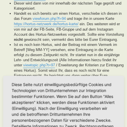
Dieser wird dann von mir innerhalb der nächsten Tage geprüft und
Kategorisiert.
Handelt es sich bereits um einen Hortus, verschiebe ich diesen in
das Forum
viewforum.php?f=94
und trage ihn in unsere Karte
https://hortus-netzwerk.de/hortus-karte/
ein. Des weiteren wird er
von mir auf der FB-Seite, FB-Gruppe und auf dem Instagram
Account des Hortus-Netzwerkes vorgestellt. Sollte eine Vorstellung
nicht
gewünscht sein, vermerkt dies bitte bei Eurer Eintragung.
Ist es noch kein Hortus, wird der Beitrag mit einem Vermerk im
Betreff [Weg MM-YY] versehen, eine Eintragung in die Karte
erfolgt zu diesem Zeitpunkt nicht. Ihr startet nun in die einjährige
Lehr- und Entwicklungszeit (Alle Informationen hierzu findet ihr
unter
viewtopic.php?t=97
/ Erweiterung der Kriterien zur Eintragung
eines Hortus). Somit wisst Ihr, dass es noch nicht für eine
Eintragung reicht, Ihr berichtet uns dann weiter über Eure
Fortschritte. Unsere User helfen Euch dann mit Tipps und Rat bei
Diese Seite nutzt einwilligungsbedürftige Cookies und
der Entwicklung Eures Gartens. Wenn unser Moderatorenteam der
Technologien von Drittunternehmen zur Integration
Meinung ist, Euer Garten ist soweit, werden wir diesen als Hortus
eintragen. Eine Überprüfung erfolgt spätestens nach Ablauf des
bestimmter Funktionen. Wenn Sie auf den Button "Alles
Lehr- und Entwicklungsjahres. Stellen wir in dieser Zeit keine
akzeptieren" klicken, werden diese Funktionen aktiviert
Aktivität fest, werden wir die Eintragung archivieren.
(Einwilligung). Nach der Einwilligung verarbeiten wir
Handelt es sich generell um keinen Hortus sondern um ein
und die betroffenen Drittunternehmen Ihre
Hortanes Habitat (Alle Gartenprojekte, die keinen klassischen
personenbezogenen Daten für verschiedene Zwecke.
Hortus mit den drei Zonen darstellen, aber in Anlehnung an das
Detaillierte Informationen zu Zweck, Rechtsgrundlagen,
Drei-Zonen-Konzept gestaltet wurde und Bestandteile dessen