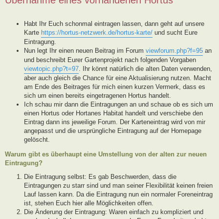
Habt Ihr Euch schonmal eintragen lassen, dann geht auf unsere
Karte
https://hortus-netzwerk.de/hortus-karte/
und sucht Eure
Eintragung.
Nun legt Ihr einen neuen Beitrag im Forum
viewforum.php?f=95
an
und beschreibt Eurer Gartenprojekt nach folgenden Vorgaben
viewtopic.php?t=97
. Ihr könnt natürlich die alten Daten verwenden,
aber auch gleich die Chance für eine Aktualisierung nutzen. Macht
am Ende des Beitrages für mich einen kurzen Vermerk, dass es
sich um einen bereits eingetragenen Hortus handelt.
Ich schau mir dann die Eintragungen an und schaue ob es sich um
einen Hortus oder Hortanes Habitat handelt und verschiebe den
Eintrag dann ins jeweilige Forum. Der Karteneintrag wird von mir
angepasst und die ursprüngliche Eintragung auf der Homepage
gelöscht.
Warum gibt es überhaupt eine Umstellung von der alten zur neuen
Eintragung?
Die Eintragung selbst: Es gab Beschwerden, dass die
Eintragungen zu starr sind und man seiner Flexibilität keinen freien
Lauf lassen kann. Da die Eintragung nun ein normaler Foreneintrag
ist, stehen Euch hier alle Möglichkeiten offen.
Die Änderung der Eintragung: Waren einfach zu kompliziert und