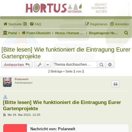
Startseite
FAQ
Registrieren
Anmelden
S
Portal
Foren-Übersicht
Hortus / Hortane Habitate / Garten auf dem Weg
Eingetragener Hortus - Mein Hortus und ich!
u
c
[Bitte lesen] Wie funktioniert die Eintragung Eurer
h
Gartenprojekte
e
Suche
Erweiterte
Antworten
2 Beiträge • Seite
1
von
1
Polarwelt
Administrator
[Bitte lesen] Wie funktioniert die Eintragung Eurer
Gartenprojekte
B
Mo 29. Mai 2023, 12:25
e
i
t
Nachricht von: Polarwelt
r