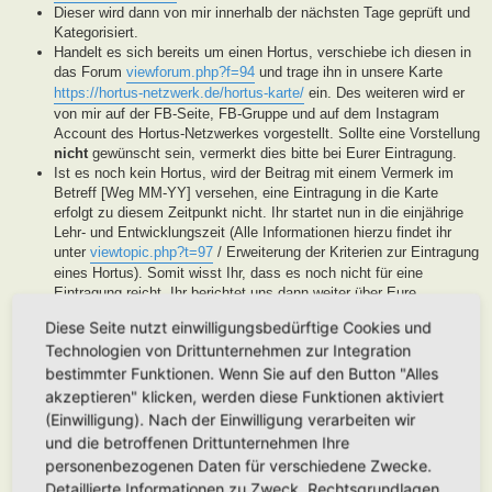
Dieser wird dann von mir innerhalb der nächsten Tage geprüft und
Kategorisiert.
Handelt es sich bereits um einen Hortus, verschiebe ich diesen in
das Forum
viewforum.php?f=94
und trage ihn in unsere Karte
https://hortus-netzwerk.de/hortus-karte/
ein. Des weiteren wird er
von mir auf der FB-Seite, FB-Gruppe und auf dem Instagram
Account des Hortus-Netzwerkes vorgestellt. Sollte eine Vorstellung
nicht
gewünscht sein, vermerkt dies bitte bei Eurer Eintragung.
Ist es noch kein Hortus, wird der Beitrag mit einem Vermerk im
Betreff [Weg MM-YY] versehen, eine Eintragung in die Karte
erfolgt zu diesem Zeitpunkt nicht. Ihr startet nun in die einjährige
Lehr- und Entwicklungszeit (Alle Informationen hierzu findet ihr
unter
viewtopic.php?t=97
/ Erweiterung der Kriterien zur Eintragung
eines Hortus). Somit wisst Ihr, dass es noch nicht für eine
Eintragung reicht, Ihr berichtet uns dann weiter über Eure
Fortschritte. Unsere User helfen Euch dann mit Tipps und Rat bei
Diese Seite nutzt einwilligungsbedürftige Cookies und
der Entwicklung Eures Gartens. Wenn unser Moderatorenteam der
Technologien von Drittunternehmen zur Integration
Meinung ist, Euer Garten ist soweit, werden wir diesen als Hortus
eintragen. Eine Überprüfung erfolgt spätestens nach Ablauf des
bestimmter Funktionen. Wenn Sie auf den Button "Alles
Lehr- und Entwicklungsjahres. Stellen wir in dieser Zeit keine
akzeptieren" klicken, werden diese Funktionen aktiviert
Aktivität fest, werden wir die Eintragung archivieren.
(Einwilligung). Nach der Einwilligung verarbeiten wir
Handelt es sich generell um keinen Hortus sondern um ein
und die betroffenen Drittunternehmen Ihre
Hortanes Habitat (Alle Gartenprojekte, die keinen klassischen
personenbezogenen Daten für verschiedene Zwecke.
Hortus mit den drei Zonen darstellen, aber in Anlehnung an das
Detaillierte Informationen zu Zweck, Rechtsgrundlagen,
Drei-Zonen-Konzept gestaltet wurde und Bestandteile dessen