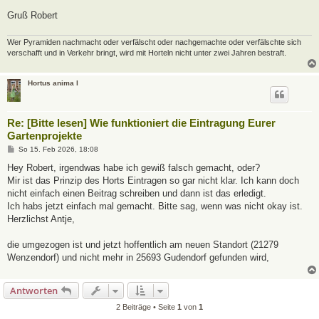
Gruß Robert
Wer Pyramiden nachmacht oder verfälscht oder nachgemachte oder verfälschte sich
verschafft und in Verkehr bringt, wird mit Horteln nicht unter zwei Jahren bestraft.
Hortus anima l
Re: [Bitte lesen] Wie funktioniert die Eintragung Eurer
Gartenprojekte
B
So 15. Feb 2026, 18:08
e
i
Hey Robert, irgendwas habe ich gewiß falsch gemacht, oder?
t
Mir ist das Prinzip des Horts Eintragen so gar nicht klar. Ich kann doch
r
a
nicht einfach einen Beitrag schreiben und dann ist das erledigt.
g
Ich habs jetzt einfach mal gemacht. Bitte sag, wenn was nicht okay ist.
Herzlichst Antje,
die umgezogen ist und jetzt hoffentlich am neuen Standort (21279
Wenzendorf) und nicht mehr in 25693 Gudendorf gefunden wird,
Antworten
2 Beiträge • Seite
1
von
1