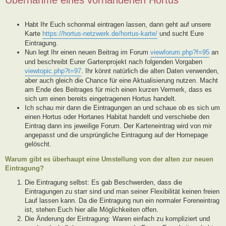
Habt Ihr Euch schonmal eintragen lassen, dann geht auf unsere
Karte
https://hortus-netzwerk.de/hortus-karte/
und sucht Eure
Eintragung.
Nun legt Ihr einen neuen Beitrag im Forum
viewforum.php?f=95
an
und beschreibt Eurer Gartenprojekt nach folgenden Vorgaben
viewtopic.php?t=97
. Ihr könnt natürlich die alten Daten verwenden,
aber auch gleich die Chance für eine Aktualisierung nutzen. Macht
am Ende des Beitrages für mich einen kurzen Vermerk, dass es
sich um einen bereits eingetragenen Hortus handelt.
Ich schau mir dann die Eintragungen an und schaue ob es sich um
einen Hortus oder Hortanes Habitat handelt und verschiebe den
Eintrag dann ins jeweilige Forum. Der Karteneintrag wird von mir
angepasst und die ursprüngliche Eintragung auf der Homepage
gelöscht.
Warum gibt es überhaupt eine Umstellung von der alten zur neuen
Eintragung?
Die Eintragung selbst: Es gab Beschwerden, dass die
Eintragungen zu starr sind und man seiner Flexibilität keinen freien
Lauf lassen kann. Da die Eintragung nun ein normaler Foreneintrag
ist, stehen Euch hier alle Möglichkeiten offen.
Die Änderung der Eintragung: Waren einfach zu kompliziert und