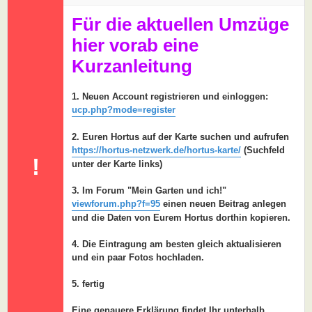
a
g
Für die aktuellen Umzüge
hier vorab eine
Kurzanleitung
1. Neuen Account registrieren und einloggen:
ucp.php?mode=register
2. Euren Hortus auf der Karte suchen und aufrufen
https://hortus-netzwerk.de/hortus-karte/
(Suchfeld
!
unter der Karte links)
3. Im Forum "Mein Garten und ich!"
viewforum.php?f=95
einen neuen Beitrag anlegen
und die Daten von Eurem Hortus dorthin kopieren.
4. Die Eintragung am besten gleich aktualisieren
und ein paar Fotos hochladen.
5. fertig
Eine genauere Erklärung findet Ihr unterhalb