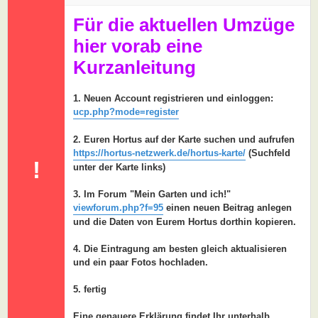
a
g
Für die aktuellen Umzüge
hier vorab eine
Kurzanleitung
1. Neuen Account registrieren und einloggen:
ucp.php?mode=register
2. Euren Hortus auf der Karte suchen und aufrufen
https://hortus-netzwerk.de/hortus-karte/
(Suchfeld
!
unter der Karte links)
3. Im Forum "Mein Garten und ich!"
viewforum.php?f=95
einen neuen Beitrag anlegen
und die Daten von Eurem Hortus dorthin kopieren.
4. Die Eintragung am besten gleich aktualisieren
und ein paar Fotos hochladen.
5. fertig
Eine genauere Erklärung findet Ihr unterhalb