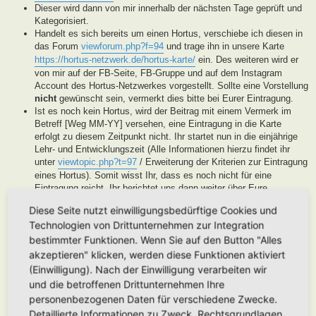
Dieser wird dann von mir innerhalb der nächsten Tage geprüft und
Kategorisiert.
Handelt es sich bereits um einen Hortus, verschiebe ich diesen in
das Forum
viewforum.php?f=94
und trage ihn in unsere Karte
https://hortus-netzwerk.de/hortus-karte/
ein. Des weiteren wird er
von mir auf der FB-Seite, FB-Gruppe und auf dem Instagram
Account des Hortus-Netzwerkes vorgestellt. Sollte eine Vorstellung
nicht
gewünscht sein, vermerkt dies bitte bei Eurer Eintragung.
Ist es noch kein Hortus, wird der Beitrag mit einem Vermerk im
Betreff [Weg MM-YY] versehen, eine Eintragung in die Karte
erfolgt zu diesem Zeitpunkt nicht. Ihr startet nun in die einjährige
Lehr- und Entwicklungszeit (Alle Informationen hierzu findet ihr
unter
viewtopic.php?t=97
/ Erweiterung der Kriterien zur Eintragung
eines Hortus). Somit wisst Ihr, dass es noch nicht für eine
Eintragung reicht, Ihr berichtet uns dann weiter über Eure
Fortschritte. Unsere User helfen Euch dann mit Tipps und Rat bei
Diese Seite nutzt einwilligungsbedürftige Cookies und
der Entwicklung Eures Gartens. Wenn unser Moderatorenteam der
Technologien von Drittunternehmen zur Integration
Meinung ist, Euer Garten ist soweit, werden wir diesen als Hortus
eintragen. Eine Überprüfung erfolgt spätestens nach Ablauf des
bestimmter Funktionen. Wenn Sie auf den Button "Alles
Lehr- und Entwicklungsjahres. Stellen wir in dieser Zeit keine
akzeptieren" klicken, werden diese Funktionen aktiviert
Aktivität fest, werden wir die Eintragung archivieren.
(Einwilligung). Nach der Einwilligung verarbeiten wir
Handelt es sich generell um keinen Hortus sondern um ein
und die betroffenen Drittunternehmen Ihre
Hortanes Habitat (Alle Gartenprojekte, die keinen klassischen
personenbezogenen Daten für verschiedene Zwecke.
Hortus mit den drei Zonen darstellen, aber in Anlehnung an das
Detaillierte Informationen zu Zweck, Rechtsgrundlagen,
Drei-Zonen-Konzept gestaltet wurde und Bestandteile dessen