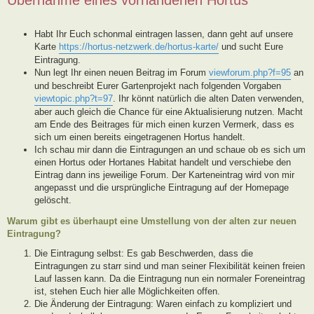
Habt Ihr Euch schonmal eintragen lassen, dann geht auf unsere
Karte
https://hortus-netzwerk.de/hortus-karte/
und sucht Eure
Eintragung.
Nun legt Ihr einen neuen Beitrag im Forum
viewforum.php?f=95
an
und beschreibt Eurer Gartenprojekt nach folgenden Vorgaben
viewtopic.php?t=97
. Ihr könnt natürlich die alten Daten verwenden,
aber auch gleich die Chance für eine Aktualisierung nutzen. Macht
am Ende des Beitrages für mich einen kurzen Vermerk, dass es
sich um einen bereits eingetragenen Hortus handelt.
Ich schau mir dann die Eintragungen an und schaue ob es sich um
einen Hortus oder Hortanes Habitat handelt und verschiebe den
Eintrag dann ins jeweilige Forum. Der Karteneintrag wird von mir
angepasst und die ursprüngliche Eintragung auf der Homepage
gelöscht.
Warum gibt es überhaupt eine Umstellung von der alten zur neuen
Eintragung?
Die Eintragung selbst: Es gab Beschwerden, dass die
Eintragungen zu starr sind und man seiner Flexibilität keinen freien
Lauf lassen kann. Da die Eintragung nun ein normaler Foreneintrag
ist, stehen Euch hier alle Möglichkeiten offen.
Die Änderung der Eintragung: Waren einfach zu kompliziert und