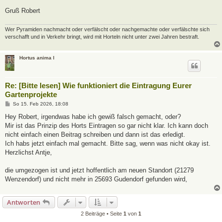
Gruß Robert
Wer Pyramiden nachmacht oder verfälscht oder nachgemachte oder verfälschte sich
verschafft und in Verkehr bringt, wird mit Horteln nicht unter zwei Jahren bestraft.
Hortus anima l
Re: [Bitte lesen] Wie funktioniert die Eintragung Eurer
Gartenprojekte
B
So 15. Feb 2026, 18:08
e
i
Hey Robert, irgendwas habe ich gewiß falsch gemacht, oder?
t
Mir ist das Prinzip des Horts Eintragen so gar nicht klar. Ich kann doch
r
a
nicht einfach einen Beitrag schreiben und dann ist das erledigt.
g
Ich habs jetzt einfach mal gemacht. Bitte sag, wenn was nicht okay ist.
Herzlichst Antje,
die umgezogen ist und jetzt hoffentlich am neuen Standort (21279
Wenzendorf) und nicht mehr in 25693 Gudendorf gefunden wird,
Antworten
2 Beiträge • Seite
1
von
1