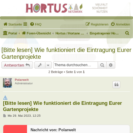
Startseite
FAQ
Registrieren
Anmelden
S
Portal
Foren-Übersicht
Hortus / Hortane Habitate / Garten auf dem Weg
Eingetragener Hortus - Mein Hortus und ich!
u
c
[Bitte lesen] Wie funktioniert die Eintragung Eurer
h
Gartenprojekte
e
Suche
Erweiterte
Antworten
2 Beiträge • Seite
1
von
1
Polarwelt
Administrator
[Bitte lesen] Wie funktioniert die Eintragung Eurer
Gartenprojekte
B
Mo 29. Mai 2023, 12:25
e
i
t
Nachricht von: Polarwelt
r