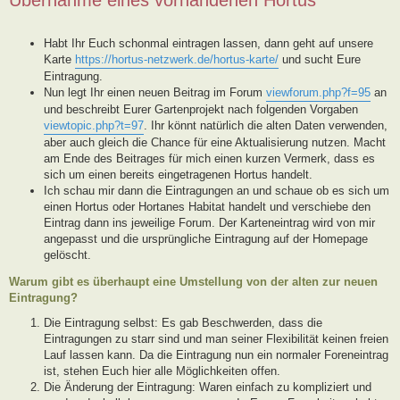
Habt Ihr Euch schonmal eintragen lassen, dann geht auf unsere
Karte
https://hortus-netzwerk.de/hortus-karte/
und sucht Eure
Eintragung.
Nun legt Ihr einen neuen Beitrag im Forum
viewforum.php?f=95
an
und beschreibt Eurer Gartenprojekt nach folgenden Vorgaben
viewtopic.php?t=97
. Ihr könnt natürlich die alten Daten verwenden,
aber auch gleich die Chance für eine Aktualisierung nutzen. Macht
am Ende des Beitrages für mich einen kurzen Vermerk, dass es
sich um einen bereits eingetragenen Hortus handelt.
Ich schau mir dann die Eintragungen an und schaue ob es sich um
einen Hortus oder Hortanes Habitat handelt und verschiebe den
Eintrag dann ins jeweilige Forum. Der Karteneintrag wird von mir
angepasst und die ursprüngliche Eintragung auf der Homepage
gelöscht.
Warum gibt es überhaupt eine Umstellung von der alten zur neuen
Eintragung?
Die Eintragung selbst: Es gab Beschwerden, dass die
Eintragungen zu starr sind und man seiner Flexibilität keinen freien
Lauf lassen kann. Da die Eintragung nun ein normaler Foreneintrag
ist, stehen Euch hier alle Möglichkeiten offen.
Die Änderung der Eintragung: Waren einfach zu kompliziert und