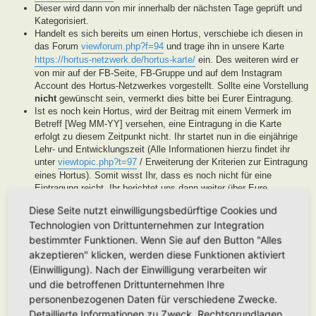
Dieser wird dann von mir innerhalb der nächsten Tage geprüft und
Kategorisiert.
Handelt es sich bereits um einen Hortus, verschiebe ich diesen in
das Forum
viewforum.php?f=94
und trage ihn in unsere Karte
https://hortus-netzwerk.de/hortus-karte/
ein. Des weiteren wird er
von mir auf der FB-Seite, FB-Gruppe und auf dem Instagram
Account des Hortus-Netzwerkes vorgestellt. Sollte eine Vorstellung
nicht
gewünscht sein, vermerkt dies bitte bei Eurer Eintragung.
Ist es noch kein Hortus, wird der Beitrag mit einem Vermerk im
Betreff [Weg MM-YY] versehen, eine Eintragung in die Karte
erfolgt zu diesem Zeitpunkt nicht. Ihr startet nun in die einjährige
Lehr- und Entwicklungszeit (Alle Informationen hierzu findet ihr
unter
viewtopic.php?t=97
/ Erweiterung der Kriterien zur Eintragung
eines Hortus). Somit wisst Ihr, dass es noch nicht für eine
Eintragung reicht, Ihr berichtet uns dann weiter über Eure
Fortschritte. Unsere User helfen Euch dann mit Tipps und Rat bei
Diese Seite nutzt einwilligungsbedürftige Cookies und
der Entwicklung Eures Gartens. Wenn unser Moderatorenteam der
Technologien von Drittunternehmen zur Integration
Meinung ist, Euer Garten ist soweit, werden wir diesen als Hortus
eintragen. Eine Überprüfung erfolgt spätestens nach Ablauf des
bestimmter Funktionen. Wenn Sie auf den Button "Alles
Lehr- und Entwicklungsjahres. Stellen wir in dieser Zeit keine
akzeptieren" klicken, werden diese Funktionen aktiviert
Aktivität fest, werden wir die Eintragung archivieren.
(Einwilligung). Nach der Einwilligung verarbeiten wir
Handelt es sich generell um keinen Hortus sondern um ein
und die betroffenen Drittunternehmen Ihre
Hortanes Habitat (Alle Gartenprojekte, die keinen klassischen
personenbezogenen Daten für verschiedene Zwecke.
Hortus mit den drei Zonen darstellen, aber in Anlehnung an das
Detaillierte Informationen zu Zweck, Rechtsgrundlagen,
Drei-Zonen-Konzept gestaltet wurde und Bestandteile dessen