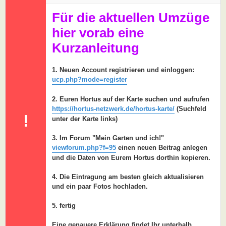
a
g
Für die aktuellen Umzüge
hier vorab eine
Kurzanleitung
1. Neuen Account registrieren und einloggen:
ucp.php?mode=register
2. Euren Hortus auf der Karte suchen und aufrufen
https://hortus-netzwerk.de/hortus-karte/
(Suchfeld
!
unter der Karte links)
3. Im Forum "Mein Garten und ich!"
viewforum.php?f=95
einen neuen Beitrag anlegen
und die Daten von Eurem Hortus dorthin kopieren.
4. Die Eintragung am besten gleich aktualisieren
und ein paar Fotos hochladen.
5. fertig
Eine genauere Erklärung findet Ihr unterhalb