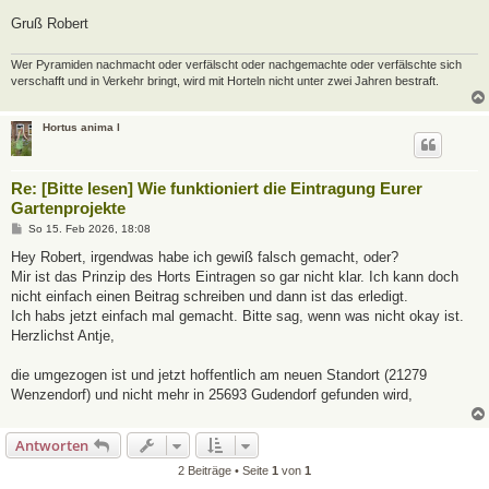
Gruß Robert
Wer Pyramiden nachmacht oder verfälscht oder nachgemachte oder verfälschte sich
verschafft und in Verkehr bringt, wird mit Horteln nicht unter zwei Jahren bestraft.
Hortus anima l
Re: [Bitte lesen] Wie funktioniert die Eintragung Eurer
Gartenprojekte
B
So 15. Feb 2026, 18:08
e
i
Hey Robert, irgendwas habe ich gewiß falsch gemacht, oder?
t
Mir ist das Prinzip des Horts Eintragen so gar nicht klar. Ich kann doch
r
a
nicht einfach einen Beitrag schreiben und dann ist das erledigt.
g
Ich habs jetzt einfach mal gemacht. Bitte sag, wenn was nicht okay ist.
Herzlichst Antje,
die umgezogen ist und jetzt hoffentlich am neuen Standort (21279
Wenzendorf) und nicht mehr in 25693 Gudendorf gefunden wird,
Antworten
2 Beiträge • Seite
1
von
1