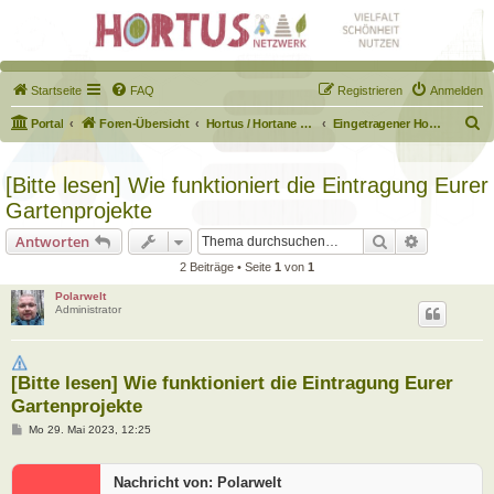
Startseite
FAQ
Registrieren
Anmelden
S
Portal
Foren-Übersicht
Hortus / Hortane Habitate / Garten auf dem Weg
Eingetragener Hortus - Mein Hortus und ich!
u
c
[Bitte lesen] Wie funktioniert die Eintragung Eurer
h
Gartenprojekte
e
Suche
Erweiterte
Antworten
2 Beiträge • Seite
1
von
1
Polarwelt
Administrator
[Bitte lesen] Wie funktioniert die Eintragung Eurer
Gartenprojekte
B
Mo 29. Mai 2023, 12:25
e
i
t
Nachricht von: Polarwelt
r