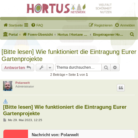
Startseite
FAQ
Registrieren
Anmelden
S
Portal
Foren-Übersicht
Hortus / Hortane Habitate / Garten auf dem Weg
Eingetragener Hortus - Mein Hortus und ich!
u
c
[Bitte lesen] Wie funktioniert die Eintragung Eurer
h
Gartenprojekte
e
Suche
Erweiterte
Antworten
2 Beiträge • Seite
1
von
1
Polarwelt
Administrator
[Bitte lesen] Wie funktioniert die Eintragung Eurer
Gartenprojekte
B
Mo 29. Mai 2023, 12:25
e
i
t
Nachricht von: Polarwelt
r