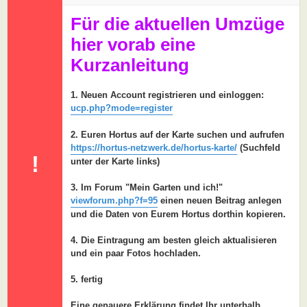
a
g
Für die aktuellen Umzüge
hier vorab eine
Kurzanleitung
1. Neuen Account registrieren und einloggen:
ucp.php?mode=register
2. Euren Hortus auf der Karte suchen und aufrufen
https://hortus-netzwerk.de/hortus-karte/
(Suchfeld
!
unter der Karte links)
3. Im Forum "Mein Garten und ich!"
viewforum.php?f=95
einen neuen Beitrag anlegen
und die Daten von Eurem Hortus dorthin kopieren.
4. Die Eintragung am besten gleich aktualisieren
und ein paar Fotos hochladen.
5. fertig
Eine genauere Erklärung findet Ihr unterhalb