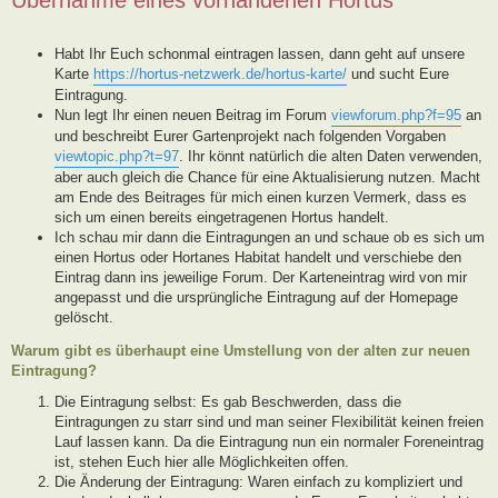
Habt Ihr Euch schonmal eintragen lassen, dann geht auf unsere
Karte
https://hortus-netzwerk.de/hortus-karte/
und sucht Eure
Eintragung.
Nun legt Ihr einen neuen Beitrag im Forum
viewforum.php?f=95
an
und beschreibt Eurer Gartenprojekt nach folgenden Vorgaben
viewtopic.php?t=97
. Ihr könnt natürlich die alten Daten verwenden,
aber auch gleich die Chance für eine Aktualisierung nutzen. Macht
am Ende des Beitrages für mich einen kurzen Vermerk, dass es
sich um einen bereits eingetragenen Hortus handelt.
Ich schau mir dann die Eintragungen an und schaue ob es sich um
einen Hortus oder Hortanes Habitat handelt und verschiebe den
Eintrag dann ins jeweilige Forum. Der Karteneintrag wird von mir
angepasst und die ursprüngliche Eintragung auf der Homepage
gelöscht.
Warum gibt es überhaupt eine Umstellung von der alten zur neuen
Eintragung?
Die Eintragung selbst: Es gab Beschwerden, dass die
Eintragungen zu starr sind und man seiner Flexibilität keinen freien
Lauf lassen kann. Da die Eintragung nun ein normaler Foreneintrag
ist, stehen Euch hier alle Möglichkeiten offen.
Die Änderung der Eintragung: Waren einfach zu kompliziert und