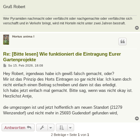
Gruß Robert
Wer Pyramiden nachmacht oder verfälscht oder nachgemachte oder verfälschte sich
verschafft und in Verkehr bringt, wird mit Horteln nicht unter zwei Jahren bestraft.
Hortus anima l
Re: [Bitte lesen] Wie funktioniert die Eintragung Eurer
Gartenprojekte
B
So 15. Feb 2026, 18:08
e
i
Hey Robert, irgendwas habe ich gewiß falsch gemacht, oder?
t
Mir ist das Prinzip des Horts Eintragen so gar nicht klar. Ich kann doch
r
a
nicht einfach einen Beitrag schreiben und dann ist das erledigt.
g
Ich habs jetzt einfach mal gemacht. Bitte sag, wenn was nicht okay ist.
Herzlichst Antje,
die umgezogen ist und jetzt hoffentlich am neuen Standort (21279
Wenzendorf) und nicht mehr in 25693 Gudendorf gefunden wird,
Antworten
2 Beiträge • Seite
1
von
1