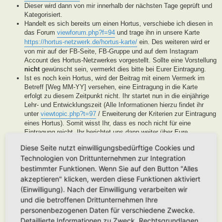
Dieser wird dann von mir innerhalb der nächsten Tage geprüft und
Kategorisiert.
Handelt es sich bereits um einen Hortus, verschiebe ich diesen in
das Forum
viewforum.php?f=94
und trage ihn in unsere Karte
https://hortus-netzwerk.de/hortus-karte/
ein. Des weiteren wird er
von mir auf der FB-Seite, FB-Gruppe und auf dem Instagram
Account des Hortus-Netzwerkes vorgestellt. Sollte eine Vorstellung
nicht
gewünscht sein, vermerkt dies bitte bei Eurer Eintragung.
Ist es noch kein Hortus, wird der Beitrag mit einem Vermerk im
Betreff [Weg MM-YY] versehen, eine Eintragung in die Karte
erfolgt zu diesem Zeitpunkt nicht. Ihr startet nun in die einjährige
Lehr- und Entwicklungszeit (Alle Informationen hierzu findet ihr
unter
viewtopic.php?t=97
/ Erweiterung der Kriterien zur Eintragung
eines Hortus). Somit wisst Ihr, dass es noch nicht für eine
Eintragung reicht, Ihr berichtet uns dann weiter über Eure
Fortschritte. Unsere User helfen Euch dann mit Tipps und Rat bei
Diese Seite nutzt einwilligungsbedürftige Cookies und
der Entwicklung Eures Gartens. Wenn unser Moderatorenteam der
Technologien von Drittunternehmen zur Integration
Meinung ist, Euer Garten ist soweit, werden wir diesen als Hortus
eintragen. Eine Überprüfung erfolgt spätestens nach Ablauf des
bestimmter Funktionen. Wenn Sie auf den Button "Alles
Lehr- und Entwicklungsjahres. Stellen wir in dieser Zeit keine
akzeptieren" klicken, werden diese Funktionen aktiviert
Aktivität fest, werden wir die Eintragung archivieren.
(Einwilligung). Nach der Einwilligung verarbeiten wir
Handelt es sich generell um keinen Hortus sondern um ein
und die betroffenen Drittunternehmen Ihre
Hortanes Habitat (Alle Gartenprojekte, die keinen klassischen
personenbezogenen Daten für verschiedene Zwecke.
Hortus mit den drei Zonen darstellen, aber in Anlehnung an das
Detaillierte Informationen zu Zweck, Rechtsgrundlagen,
Drei-Zonen-Konzept gestaltet wurde und Bestandteile dessen