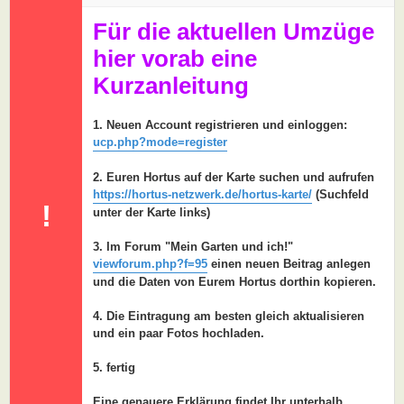
a
g
Für die aktuellen Umzüge
hier vorab eine
Kurzanleitung
1. Neuen Account registrieren und einloggen:
ucp.php?mode=register
2. Euren Hortus auf der Karte suchen und aufrufen
https://hortus-netzwerk.de/hortus-karte/
(Suchfeld
!
unter der Karte links)
3. Im Forum "Mein Garten und ich!"
viewforum.php?f=95
einen neuen Beitrag anlegen
und die Daten von Eurem Hortus dorthin kopieren.
4. Die Eintragung am besten gleich aktualisieren
und ein paar Fotos hochladen.
5. fertig
Eine genauere Erklärung findet Ihr unterhalb