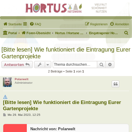
Startseite
FAQ
Registrieren
Anmelden
S
Portal
Foren-Übersicht
Hortus / Hortane Habitate / Garten auf dem Weg
Eingetragener Hortus - Mein Hortus und ich!
u
c
[Bitte lesen] Wie funktioniert die Eintragung Eurer
h
Gartenprojekte
e
Suche
Erweiterte
Antworten
2 Beiträge • Seite
1
von
1
Polarwelt
Administrator
[Bitte lesen] Wie funktioniert die Eintragung Eurer
Gartenprojekte
B
Mo 29. Mai 2023, 12:25
e
i
t
Nachricht von: Polarwelt
r