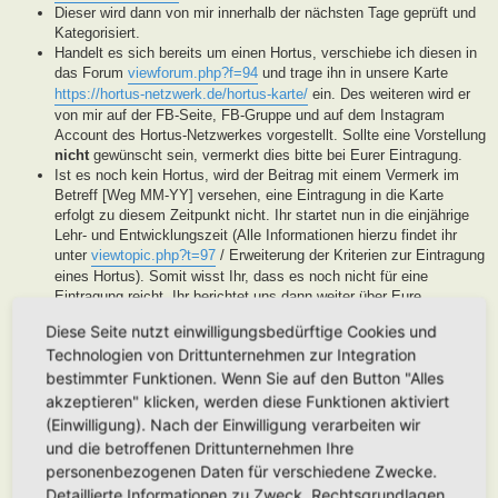
Dieser wird dann von mir innerhalb der nächsten Tage geprüft und
Kategorisiert.
Handelt es sich bereits um einen Hortus, verschiebe ich diesen in
das Forum
viewforum.php?f=94
und trage ihn in unsere Karte
https://hortus-netzwerk.de/hortus-karte/
ein. Des weiteren wird er
von mir auf der FB-Seite, FB-Gruppe und auf dem Instagram
Account des Hortus-Netzwerkes vorgestellt. Sollte eine Vorstellung
nicht
gewünscht sein, vermerkt dies bitte bei Eurer Eintragung.
Ist es noch kein Hortus, wird der Beitrag mit einem Vermerk im
Betreff [Weg MM-YY] versehen, eine Eintragung in die Karte
erfolgt zu diesem Zeitpunkt nicht. Ihr startet nun in die einjährige
Lehr- und Entwicklungszeit (Alle Informationen hierzu findet ihr
unter
viewtopic.php?t=97
/ Erweiterung der Kriterien zur Eintragung
eines Hortus). Somit wisst Ihr, dass es noch nicht für eine
Eintragung reicht, Ihr berichtet uns dann weiter über Eure
Fortschritte. Unsere User helfen Euch dann mit Tipps und Rat bei
Diese Seite nutzt einwilligungsbedürftige Cookies und
der Entwicklung Eures Gartens. Wenn unser Moderatorenteam der
Technologien von Drittunternehmen zur Integration
Meinung ist, Euer Garten ist soweit, werden wir diesen als Hortus
eintragen. Eine Überprüfung erfolgt spätestens nach Ablauf des
bestimmter Funktionen. Wenn Sie auf den Button "Alles
Lehr- und Entwicklungsjahres. Stellen wir in dieser Zeit keine
akzeptieren" klicken, werden diese Funktionen aktiviert
Aktivität fest, werden wir die Eintragung archivieren.
(Einwilligung). Nach der Einwilligung verarbeiten wir
Handelt es sich generell um keinen Hortus sondern um ein
und die betroffenen Drittunternehmen Ihre
Hortanes Habitat (Alle Gartenprojekte, die keinen klassischen
personenbezogenen Daten für verschiedene Zwecke.
Hortus mit den drei Zonen darstellen, aber in Anlehnung an das
Detaillierte Informationen zu Zweck, Rechtsgrundlagen,
Drei-Zonen-Konzept gestaltet wurde und Bestandteile dessen