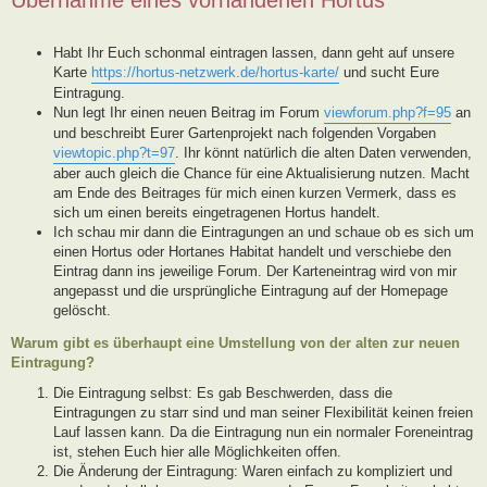
Habt Ihr Euch schonmal eintragen lassen, dann geht auf unsere
Karte
https://hortus-netzwerk.de/hortus-karte/
und sucht Eure
Eintragung.
Nun legt Ihr einen neuen Beitrag im Forum
viewforum.php?f=95
an
und beschreibt Eurer Gartenprojekt nach folgenden Vorgaben
viewtopic.php?t=97
. Ihr könnt natürlich die alten Daten verwenden,
aber auch gleich die Chance für eine Aktualisierung nutzen. Macht
am Ende des Beitrages für mich einen kurzen Vermerk, dass es
sich um einen bereits eingetragenen Hortus handelt.
Ich schau mir dann die Eintragungen an und schaue ob es sich um
einen Hortus oder Hortanes Habitat handelt und verschiebe den
Eintrag dann ins jeweilige Forum. Der Karteneintrag wird von mir
angepasst und die ursprüngliche Eintragung auf der Homepage
gelöscht.
Warum gibt es überhaupt eine Umstellung von der alten zur neuen
Eintragung?
Die Eintragung selbst: Es gab Beschwerden, dass die
Eintragungen zu starr sind und man seiner Flexibilität keinen freien
Lauf lassen kann. Da die Eintragung nun ein normaler Foreneintrag
ist, stehen Euch hier alle Möglichkeiten offen.
Die Änderung der Eintragung: Waren einfach zu kompliziert und