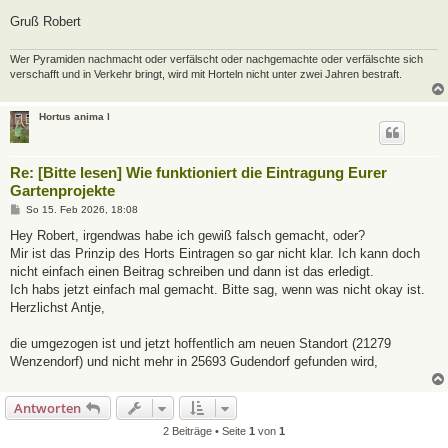
Gruß Robert
Wer Pyramiden nachmacht oder verfälscht oder nachgemachte oder verfälschte sich
verschafft und in Verkehr bringt, wird mit Horteln nicht unter zwei Jahren bestraft.
Hortus anima l
Re: [Bitte lesen] Wie funktioniert die Eintragung Eurer
Gartenprojekte
B
So 15. Feb 2026, 18:08
e
i
Hey Robert, irgendwas habe ich gewiß falsch gemacht, oder?
t
Mir ist das Prinzip des Horts Eintragen so gar nicht klar. Ich kann doch
r
a
nicht einfach einen Beitrag schreiben und dann ist das erledigt.
g
Ich habs jetzt einfach mal gemacht. Bitte sag, wenn was nicht okay ist.
Herzlichst Antje,
die umgezogen ist und jetzt hoffentlich am neuen Standort (21279
Wenzendorf) und nicht mehr in 25693 Gudendorf gefunden wird,
Antworten
2 Beiträge • Seite
1
von
1