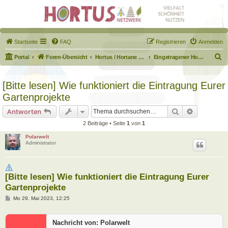
Startseite
FAQ
Registrieren
Anmelden
S
Portal
Foren-Übersicht
Hortus / Hortane Habitate / Garten auf dem Weg
Eingetragener Hortus - Mein Hortus und ich!
u
c
[Bitte lesen] Wie funktioniert die Eintragung Eurer
h
Gartenprojekte
e
Suche
Erweiterte
Antworten
2 Beiträge • Seite
1
von
1
Polarwelt
Administrator
[Bitte lesen] Wie funktioniert die Eintragung Eurer
Gartenprojekte
B
Mo 29. Mai 2023, 12:25
e
i
t
Nachricht von: Polarwelt
r