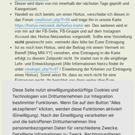
Dieser wird dann von mir innerhalb der nächsten Tage geprüft und
Kategorisiert.
Handelt es sich bereits um einen Hortus, verschiebe ich diesen in
das Forum
viewforum.php?f=94
und trage ihn in unsere Karte
https://hortus-netzwerk.de/hortus-karte/
ein. Des weiteren wird er
von mir auf der FB-Seite, FB-Gruppe und auf dem Instagram
Account des Hortus-Netzwerkes vorgestellt. Sollte eine Vorstellung
nicht
gewünscht sein, vermerkt dies bitte bei Eurer Eintragung.
Ist es noch kein Hortus, wird der Beitrag mit einem Vermerk im
Betreff [Weg MM-YY] versehen, eine Eintragung in die Karte
erfolgt zu diesem Zeitpunkt nicht. Ihr startet nun in die einjährige
Lehr- und Entwicklungszeit (Alle Informationen hierzu findet ihr
unter
viewtopic.php?t=97
/ Erweiterung der Kriterien zur Eintragung
eines Hortus). Somit wisst Ihr, dass es noch nicht für eine
Eintragung reicht, Ihr berichtet uns dann weiter über Eure
Fortschritte. Unsere User helfen Euch dann mit Tipps und Rat bei
Diese Seite nutzt einwilligungsbedürftige Cookies und
der Entwicklung Eures Gartens. Wenn unser Moderatorenteam der
Technologien von Drittunternehmen zur Integration
Meinung ist, Euer Garten ist soweit, werden wir diesen als Hortus
eintragen. Eine Überprüfung erfolgt spätestens nach Ablauf des
bestimmter Funktionen. Wenn Sie auf den Button "Alles
Lehr- und Entwicklungsjahres. Stellen wir in dieser Zeit keine
akzeptieren" klicken, werden diese Funktionen aktiviert
Aktivität fest, werden wir die Eintragung archivieren.
(Einwilligung). Nach der Einwilligung verarbeiten wir
Handelt es sich generell um keinen Hortus sondern um ein
und die betroffenen Drittunternehmen Ihre
Hortanes Habitat (Alle Gartenprojekte, die keinen klassischen
personenbezogenen Daten für verschiedene Zwecke.
Hortus mit den drei Zonen darstellen, aber in Anlehnung an das
Detaillierte Informationen zu Zweck, Rechtsgrundlagen,
Drei-Zonen-Konzept gestaltet wurde und Bestandteile dessen