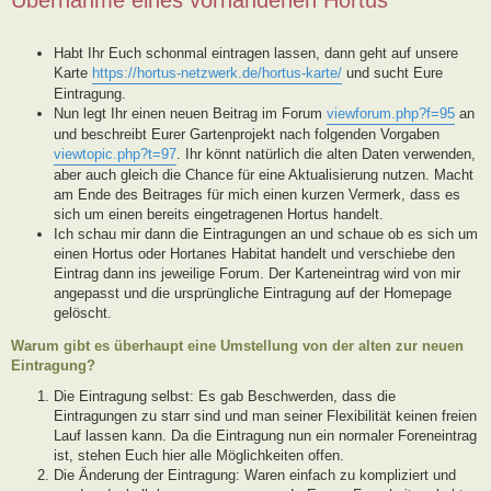
Habt Ihr Euch schonmal eintragen lassen, dann geht auf unsere
Karte
https://hortus-netzwerk.de/hortus-karte/
und sucht Eure
Eintragung.
Nun legt Ihr einen neuen Beitrag im Forum
viewforum.php?f=95
an
und beschreibt Eurer Gartenprojekt nach folgenden Vorgaben
viewtopic.php?t=97
. Ihr könnt natürlich die alten Daten verwenden,
aber auch gleich die Chance für eine Aktualisierung nutzen. Macht
am Ende des Beitrages für mich einen kurzen Vermerk, dass es
sich um einen bereits eingetragenen Hortus handelt.
Ich schau mir dann die Eintragungen an und schaue ob es sich um
einen Hortus oder Hortanes Habitat handelt und verschiebe den
Eintrag dann ins jeweilige Forum. Der Karteneintrag wird von mir
angepasst und die ursprüngliche Eintragung auf der Homepage
gelöscht.
Warum gibt es überhaupt eine Umstellung von der alten zur neuen
Eintragung?
Die Eintragung selbst: Es gab Beschwerden, dass die
Eintragungen zu starr sind und man seiner Flexibilität keinen freien
Lauf lassen kann. Da die Eintragung nun ein normaler Foreneintrag
ist, stehen Euch hier alle Möglichkeiten offen.
Die Änderung der Eintragung: Waren einfach zu kompliziert und