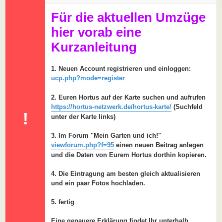
a
g
Für die aktuellen Umzüge
hier vorab eine
Kurzanleitung
1. Neuen Account registrieren und einloggen:
ucp.php?mode=register
2. Euren Hortus auf der Karte suchen und aufrufen
https://hortus-netzwerk.de/hortus-karte/
(Suchfeld
!
unter der Karte links)
3. Im Forum "Mein Garten und ich!"
viewforum.php?f=95
einen neuen Beitrag anlegen
und die Daten von Eurem Hortus dorthin kopieren.
4. Die Eintragung am besten gleich aktualisieren
und ein paar Fotos hochladen.
5. fertig
Eine genauere Erklärung findet Ihr unterhalb