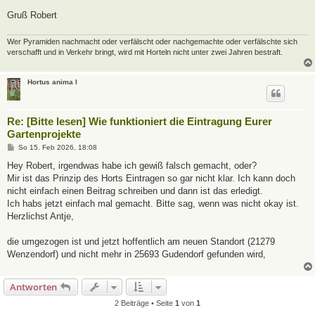
Gruß Robert
Wer Pyramiden nachmacht oder verfälscht oder nachgemachte oder verfälschte sich
verschafft und in Verkehr bringt, wird mit Horteln nicht unter zwei Jahren bestraft.
Hortus anima l
Re: [Bitte lesen] Wie funktioniert die Eintragung Eurer
Gartenprojekte
B
So 15. Feb 2026, 18:08
e
i
Hey Robert, irgendwas habe ich gewiß falsch gemacht, oder?
t
Mir ist das Prinzip des Horts Eintragen so gar nicht klar. Ich kann doch
r
a
nicht einfach einen Beitrag schreiben und dann ist das erledigt.
g
Ich habs jetzt einfach mal gemacht. Bitte sag, wenn was nicht okay ist.
Herzlichst Antje,
die umgezogen ist und jetzt hoffentlich am neuen Standort (21279
Wenzendorf) und nicht mehr in 25693 Gudendorf gefunden wird,
Antworten
2 Beiträge • Seite
1
von
1