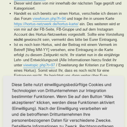
Dieser wird dann von mir innerhalb der nächsten Tage geprüft und
Kategorisiert.
Handelt es sich bereits um einen Hortus, verschiebe ich diesen in
das Forum
viewforum.php?f=94
und trage ihn in unsere Karte
https://hortus-netzwerk.de/hortus-karte/
ein. Des weiteren wird er
von mir auf der FB-Seite, FB-Gruppe und auf dem Instagram
Account des Hortus-Netzwerkes vorgestellt. Sollte eine Vorstellung
nicht
gewünscht sein, vermerkt dies bitte bei Eurer Eintragung.
Ist es noch kein Hortus, wird der Beitrag mit einem Vermerk im
Betreff [Weg MM-YY] versehen, eine Eintragung in die Karte
erfolgt zu diesem Zeitpunkt nicht. Ihr startet nun in die einjährige
Lehr- und Entwicklungszeit (Alle Informationen hierzu findet ihr
unter
viewtopic.php?t=97
/ Erweiterung der Kriterien zur Eintragung
eines Hortus). Somit wisst Ihr, dass es noch nicht für eine
Eintragung reicht, Ihr berichtet uns dann weiter über Eure
Fortschritte. Unsere User helfen Euch dann mit Tipps und Rat bei
Diese Seite nutzt einwilligungsbedürftige Cookies und
der Entwicklung Eures Gartens. Wenn unser Moderatorenteam der
Technologien von Drittunternehmen zur Integration
Meinung ist, Euer Garten ist soweit, werden wir diesen als Hortus
eintragen. Eine Überprüfung erfolgt spätestens nach Ablauf des
bestimmter Funktionen. Wenn Sie auf den Button "Alles
Lehr- und Entwicklungsjahres. Stellen wir in dieser Zeit keine
akzeptieren" klicken, werden diese Funktionen aktiviert
Aktivität fest, werden wir die Eintragung archivieren.
(Einwilligung). Nach der Einwilligung verarbeiten wir
Handelt es sich generell um keinen Hortus sondern um ein
und die betroffenen Drittunternehmen Ihre
Hortanes Habitat (Alle Gartenprojekte, die keinen klassischen
personenbezogenen Daten für verschiedene Zwecke.
Hortus mit den drei Zonen darstellen, aber in Anlehnung an das
Detaillierte Informationen zu Zweck, Rechtsgrundlagen,
Drei-Zonen-Konzept gestaltet wurde und Bestandteile dessen