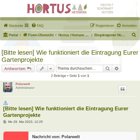
Startseite
FAQ
Registrieren
Anmelden
S
Portal
Foren-Übersicht
Hortus / Hortane Habitate / Garten auf dem Weg
Eingetragener Hortus - Mein Hortus und ich!
u
c
[Bitte lesen] Wie funktioniert die Eintragung Eurer
h
Gartenprojekte
e
Suche
Erweiterte
Antworten
2 Beiträge • Seite
1
von
1
Polarwelt
Administrator
[Bitte lesen] Wie funktioniert die Eintragung Eurer
Gartenprojekte
B
Mo 29. Mai 2023, 12:25
e
i
t
Nachricht von: Polarwelt
r