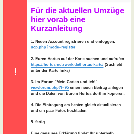
a
g
Für die aktuellen Umzüge
hier vorab eine
Kurzanleitung
1. Neuen Account registrieren und einloggen:
ucp.php?mode=register
2. Euren Hortus auf der Karte suchen und aufrufen
https://hortus-netzwerk.de/hortus-karte/
(Suchfeld
!
unter der Karte links)
3. Im Forum "Mein Garten und ich!"
viewforum.php?f=95
einen neuen Beitrag anlegen
und die Daten von Eurem Hortus dorthin kopieren.
4. Die Eintragung am besten gleich aktualisieren
und ein paar Fotos hochladen.
5. fertig
Eine genauere Erklärung findet Ihr unterhalb