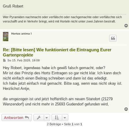
Gruß Robert
Wer Pyramiden nachmacht oder verfälscht oder nachgemachte oder verfälschte sich
verschafft und in Verkehr bringt, wird mit Horteln nicht unter zwei Jahren bestraft.
Hortus anima l
Re: [Bitte lesen] Wie funktioniert die Eintragung Eurer
Gartenprojekte
B
So 15. Feb 2026, 18:08
e
i
Hey Robert, irgendwas habe ich gewiß falsch gemacht, oder?
t
Mir ist das Prinzip des Horts Eintragen so gar nicht klar. Ich kann doch
r
a
nicht einfach einen Beitrag schreiben und dann ist das erledigt.
g
Ich habs jetzt einfach mal gemacht. Bitte sag, wenn was nicht okay ist.
Herzlichst Antje,
die umgezogen ist und jetzt hoffentlich am neuen Standort (21279
Wenzendorf) und nicht mehr in 25693 Gudendorf gefunden wird,
Antworten
2 Beiträge • Seite
1
von
1