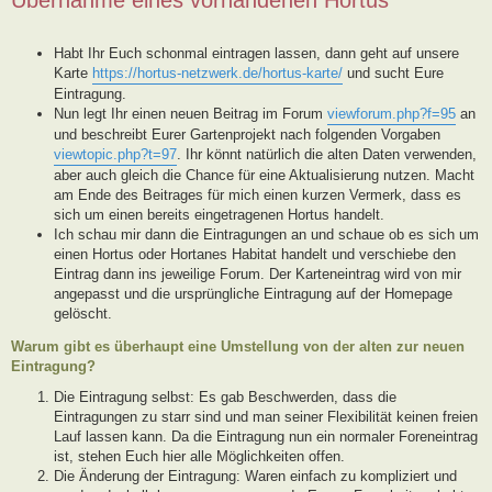
Habt Ihr Euch schonmal eintragen lassen, dann geht auf unsere
Karte
https://hortus-netzwerk.de/hortus-karte/
und sucht Eure
Eintragung.
Nun legt Ihr einen neuen Beitrag im Forum
viewforum.php?f=95
an
und beschreibt Eurer Gartenprojekt nach folgenden Vorgaben
viewtopic.php?t=97
. Ihr könnt natürlich die alten Daten verwenden,
aber auch gleich die Chance für eine Aktualisierung nutzen. Macht
am Ende des Beitrages für mich einen kurzen Vermerk, dass es
sich um einen bereits eingetragenen Hortus handelt.
Ich schau mir dann die Eintragungen an und schaue ob es sich um
einen Hortus oder Hortanes Habitat handelt und verschiebe den
Eintrag dann ins jeweilige Forum. Der Karteneintrag wird von mir
angepasst und die ursprüngliche Eintragung auf der Homepage
gelöscht.
Warum gibt es überhaupt eine Umstellung von der alten zur neuen
Eintragung?
Die Eintragung selbst: Es gab Beschwerden, dass die
Eintragungen zu starr sind und man seiner Flexibilität keinen freien
Lauf lassen kann. Da die Eintragung nun ein normaler Foreneintrag
ist, stehen Euch hier alle Möglichkeiten offen.
Die Änderung der Eintragung: Waren einfach zu kompliziert und