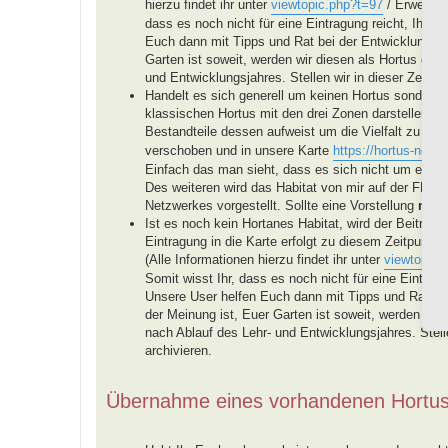
hierzu findet ihr unter
viewtopic.php?t=97
/ Erweiteru
dass es noch nicht für eine Eintragung reicht, Ihr be
Euch dann mit Tipps und Rat bei der Entwicklung E
Garten ist soweit, werden wir diesen als Hortus eint
und Entwicklungsjahres. Stellen wir in dieser Zeit ke
Handelt es sich generell um keinen Hortus sondern u
klassischen Hortus mit den drei Zonen darstellen, 
Bestandteile dessen aufweist um die Vielfalt zu för
verschoben und in unsere Karte
https://hortus-netzw
Einfach das man sieht, dass es sich nicht um einen
Des weiteren wird das Habitat von mir auf der FB-
Netzwerkes vorgestellt. Sollte eine Vorstellung
nich
Ist es noch kein Hortanes Habitat, wird der Beitra
Eintragung in die Karte erfolgt zu diesem Zeitpunkt n
(Alle Informationen hierzu findet ihr unter
viewtopic.
Somit wisst Ihr, dass es noch nicht für eine Eintragu
Unsere User helfen Euch dann mit Tipps und Rat b
der Meinung ist, Euer Garten ist soweit, werden wir 
nach Ablauf des Lehr- und Entwicklungsjahres. Stellen
archivieren.
Übernahme eines vorhandenen Hortu