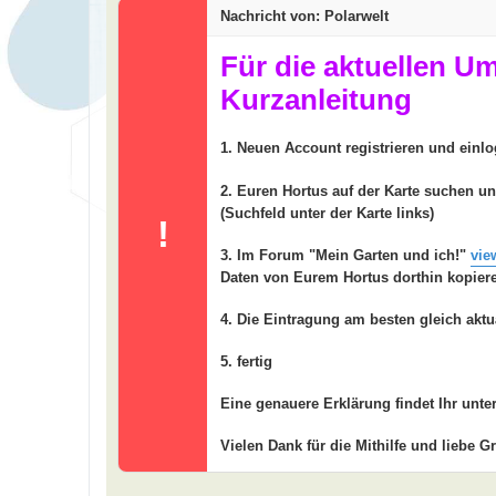
t
Nachricht von: Polarwelt
r
a
g
Für die aktuellen U
Kurzanleitung
1. Neuen Account registrieren und einl
2. Euren Hortus auf der Karte suchen u
(Suchfeld unter der Karte links)
!
3. Im Forum "Mein Garten und ich!"
vie
Daten von Eurem Hortus dorthin kopier
4. Die Eintragung am besten gleich aktu
5. fertig
Eine genauere Erklärung findet Ihr unte
Vielen Dank für die Mithilfe und liebe G