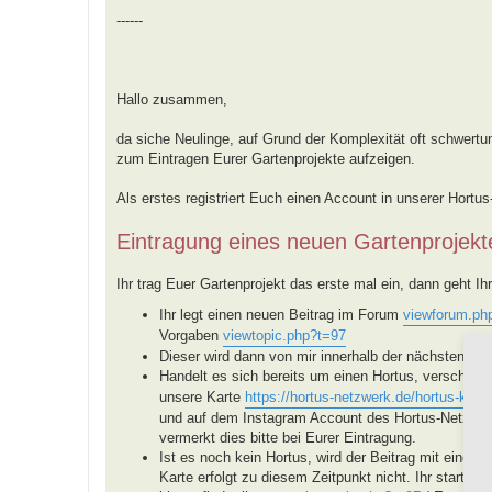
------
Hallo zusammen,
da siche Neulinge, auf Grund der Komplexität oft schwertun
zum Eintragen Eurer Gartenprojekte aufzeigen.
Als erstes registriert Euch einen Account in unserer Hortu
Eintragung eines neuen Gartenprojekt
Ihr trag Euer Gartenprojekt das erste mal ein, dann geht Ihr 
Ihr legt einen neuen Beitrag im Forum
viewforum.ph
Vorgaben
viewtopic.php?t=97
Dieser wird dann von mir innerhalb der nächsten Tage
Handelt es sich bereits um einen Hortus, verschieb
unsere Karte
https://hortus-netzwerk.de/hortus-karte
und auf dem Instagram Account des Hortus-Netzwerke
vermerkt dies bitte bei Eurer Eintragung.
Ist es noch kein Hortus, wird der Beitrag mit einem
Karte erfolgt zu diesem Zeitpunkt nicht. Ihr startet 