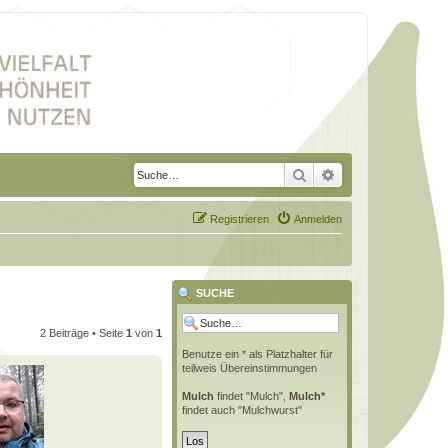
Suche
Erweiterte Suche
Registrieren
Anmelden
SUCHE
2 Beiträge • Seite
1
von
1
Benutze ein * als Platzhalter für
teilweis Übereinstimmungen
Mulch
findet "Mulch",
Mulch*
findet auch "Mulchwurst"