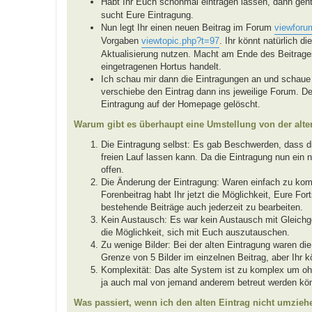
Habt Ihr Euch schonmal eintragen lassen, dann geh
sucht Eure Eintragung.
Nun legt Ihr einen neuen Beitrag im Forum
viewforu
Vorgaben
viewtopic.php?t=97
. Ihr könnt natürlich d
Aktualisierung nutzen. Macht am Ende des Beitrages
eingetragenen Hortus handelt.
Ich schau mir dann die Eintragungen an und schaue 
verschiebe den Eintrag dann ins jeweilige Forum. De
Eintragung auf der Homepage gelöscht.
Warum gibt es überhaupt eine Umstellung von der alt
Die Eintragung selbst: Es gab Beschwerden, dass die
freien Lauf lassen kann. Da die Eintragung nun ein n
offen.
Die Änderung der Eintragung: Waren einfach zu ko
Forenbeitrag habt Ihr jetzt die Möglichkeit, Eure Fo
bestehende Beiträge auch jederzeit zu bearbeiten.
Kein Austausch: Es war kein Austausch mit Gleichg
die Möglichkeit, sich mit Euch auszutauschen.
Zu wenige Bilder: Bei der alten Eintragung waren die
Grenze von 5 Bilder im einzelnen Beitrag, aber Ihr 
Komplexität: Das alte System ist zu komplex um oh
ja auch mal von jemand anderem betreut werden kö
Was passiert, wenn ich den alten Eintrag nicht umzieh