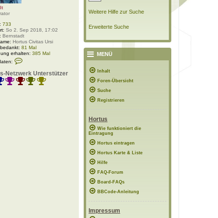
lt
Weitere Hilfe zur Suche
rator
:
733
Erweiterte Suche
rt:
So 2. Sep 2018, 17:02
:
Bernstadt
Name:
Hortus Civitas Ursi
 bedankt:
81 Mal
ung erhalten:
385 Mal
MENÜ
K
daten:
o
n
Inhalt
s-Netzwerk Unterstützer
t
Foren-Übersicht
a
k
Suche
t
d
Registrieren
a
t
e
Hortus
n
v
Wie funktioniert die
Eintragung
o
n
Hortus eintragen
P
o
Hortus Karte & Liste
l
Hilfe
a
r
FAQ-Forum
w
e
Board-FAQs
l
BBCode-Anleitung
t
Impressum