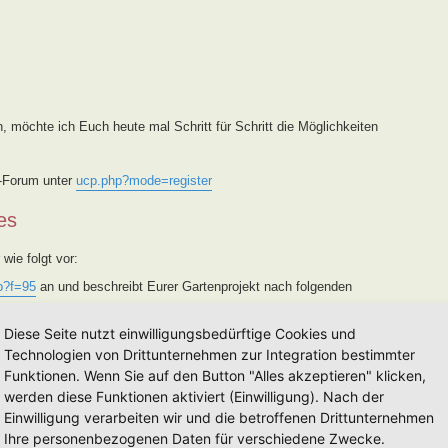
, möchte ich Euch heute mal Schritt für Schritt die Möglichkeiten
s-Forum unter
ucp.php?mode=register
es
wie folgt vor:
p?f=95
an und beschreibt Eurer Gartenprojekt nach folgenden
 geprüft und Kategorisiert.
Diese Seite nutzt einwilligungsbedürftige Cookies und
e ich diesen in das Forum
viewforum.php?f=94
und trage ihn in
Technologien von Drittunternehmen zur Integration bestimmter
/
ein. Des weiteren wird er von mir auf der FB-Seite, FB-Gruppe
Funktionen. Wenn Sie auf den Button "Alles akzeptieren" klicken,
s vorgestellt. Sollte eine Vorstellung
nicht
gewünscht sein,
werden diese Funktionen aktiviert (Einwilligung). Nach der
Einwilligung verarbeiten wir und die betroffenen Drittunternehmen
 Vermerk im Betreff [Weg MM-YY] versehen, eine Eintragung in die
nun in die einjährige Lehr- und Entwicklungszeit (Alle Informationen
Ihre personenbezogenen Daten für verschiedene Zwecke.