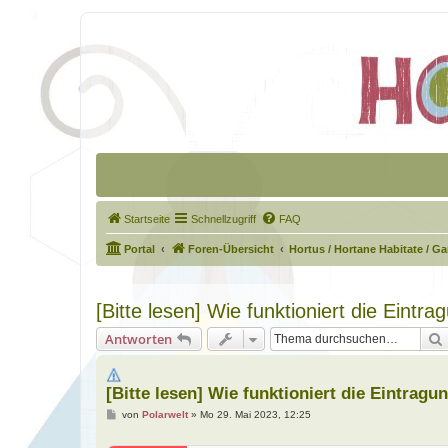
Startseite
Schnellzugriff
FAQ
Portal
Foren-Übersicht
Hortus / Hortane Habitate / G
[Bitte lesen] Wie funktioniert die Eintr
Antworten
[Bitte lesen] Wie funktioniert die Eintrag
B
von
Polarwelt
»
Mo 29. Mai 2023, 12:25
e
i