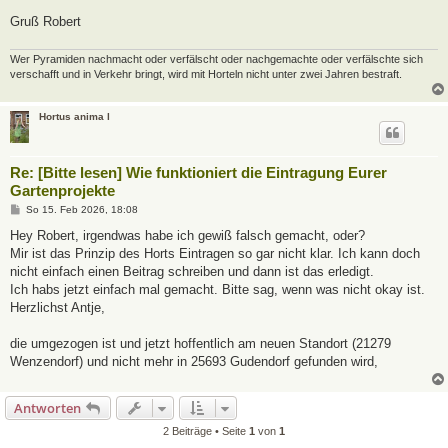
Gruß Robert
Wer Pyramiden nachmacht oder verfälscht oder nachgemachte oder verfälschte sich
verschafft und in Verkehr bringt, wird mit Horteln nicht unter zwei Jahren bestraft.
Hortus anima l
Re: [Bitte lesen] Wie funktioniert die Eintragung Eurer
Gartenprojekte
B
So 15. Feb 2026, 18:08
e
i
Hey Robert, irgendwas habe ich gewiß falsch gemacht, oder?
t
Mir ist das Prinzip des Horts Eintragen so gar nicht klar. Ich kann doch
r
a
nicht einfach einen Beitrag schreiben und dann ist das erledigt.
g
Ich habs jetzt einfach mal gemacht. Bitte sag, wenn was nicht okay ist.
Herzlichst Antje,
die umgezogen ist und jetzt hoffentlich am neuen Standort (21279
Wenzendorf) und nicht mehr in 25693 Gudendorf gefunden wird,
Antworten
2 Beiträge • Seite
1
von
1