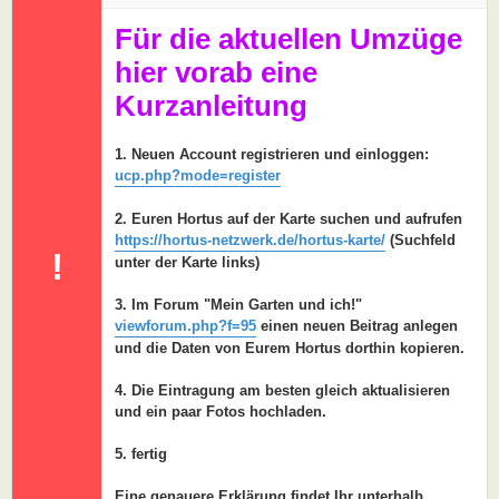
a
g
Für die aktuellen Umzüge
hier vorab eine
Kurzanleitung
1. Neuen Account registrieren und einloggen:
ucp.php?mode=register
2. Euren Hortus auf der Karte suchen und aufrufen
https://hortus-netzwerk.de/hortus-karte/
(Suchfeld
!
unter der Karte links)
3. Im Forum "Mein Garten und ich!"
viewforum.php?f=95
einen neuen Beitrag anlegen
und die Daten von Eurem Hortus dorthin kopieren.
4. Die Eintragung am besten gleich aktualisieren
und ein paar Fotos hochladen.
5. fertig
Eine genauere Erklärung findet Ihr unterhalb