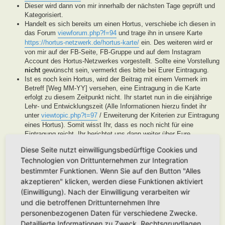
Dieser wird dann von mir innerhalb der nächsten Tage geprüft und
Kategorisiert.
Handelt es sich bereits um einen Hortus, verschiebe ich diesen in
das Forum
viewforum.php?f=94
und trage ihn in unsere Karte
https://hortus-netzwerk.de/hortus-karte/
ein. Des weiteren wird er
von mir auf der FB-Seite, FB-Gruppe und auf dem Instagram
Account des Hortus-Netzwerkes vorgestellt. Sollte eine Vorstellung
nicht
gewünscht sein, vermerkt dies bitte bei Eurer Eintragung.
Ist es noch kein Hortus, wird der Beitrag mit einem Vermerk im
Betreff [Weg MM-YY] versehen, eine Eintragung in die Karte
erfolgt zu diesem Zeitpunkt nicht. Ihr startet nun in die einjährige
Lehr- und Entwicklungszeit (Alle Informationen hierzu findet ihr
unter
viewtopic.php?t=97
/ Erweiterung der Kriterien zur Eintragung
eines Hortus). Somit wisst Ihr, dass es noch nicht für eine
Eintragung reicht, Ihr berichtet uns dann weiter über Eure
Fortschritte. Unsere User helfen Euch dann mit Tipps und Rat bei
Diese Seite nutzt einwilligungsbedürftige Cookies und
der Entwicklung Eures Gartens. Wenn unser Moderatorenteam der
Technologien von Drittunternehmen zur Integration
Meinung ist, Euer Garten ist soweit, werden wir diesen als Hortus
eintragen. Eine Überprüfung erfolgt spätestens nach Ablauf des
bestimmter Funktionen. Wenn Sie auf den Button "Alles
Lehr- und Entwicklungsjahres. Stellen wir in dieser Zeit keine
akzeptieren" klicken, werden diese Funktionen aktiviert
Aktivität fest, werden wir die Eintragung archivieren.
(Einwilligung). Nach der Einwilligung verarbeiten wir
Handelt es sich generell um keinen Hortus sondern um ein
und die betroffenen Drittunternehmen Ihre
Hortanes Habitat (Alle Gartenprojekte, die keinen klassischen
personenbezogenen Daten für verschiedene Zwecke.
Hortus mit den drei Zonen darstellen, aber in Anlehnung an das
Detaillierte Informationen zu Zweck, Rechtsgrundlagen,
Drei-Zonen-Konzept gestaltet wurde und Bestandteile dessen