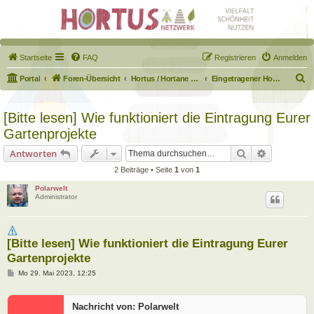
Startseite
FAQ
Registrieren
Anmelden
S
Portal
Foren-Übersicht
Hortus / Hortane Habitate / Garten auf dem Weg
Eingetragener Hortus - Mein Hortus und ich!
u
c
[Bitte lesen] Wie funktioniert die Eintragung Eurer
h
Gartenprojekte
e
Suche
Erweiterte
Antworten
2 Beiträge • Seite
1
von
1
Polarwelt
Administrator
[Bitte lesen] Wie funktioniert die Eintragung Eurer
Gartenprojekte
B
Mo 29. Mai 2023, 12:25
e
i
t
Nachricht von: Polarwelt
r