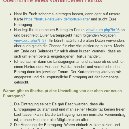
Habt Ihr Euch schonmal eintragen lassen, dann geht auf unsere
Karte
https://hortus-netzwerk.de/hortus-karte/
und sucht Eure
Eintragung.
Nun legt Ihr einen neuen Beitrag im Forum
viewforum.php?f=95
an
und beschreibt Eurer Gartenprojekt nach folgenden Vorgaben
viewtopic.php?t=97
. Ihr könnt natürlich die alten Daten verwenden,
aber auch gleich die Chance für eine Aktualisierung nutzen. Macht
am Ende des Beitrages für mich einen kurzen Vermerk, dass es
sich um einen bereits eingetragenen Hortus handelt.
Ich schau mir dann die Eintragungen an und schaue ob es sich um
einen Hortus oder Hortanes Habitat handelt und verschiebe den
Eintrag dann ins jeweilige Forum. Der Karteneintrag wird von mir
angepasst und die ursprüngliche Eintragung auf der Homepage
gelöscht.
Warum gibt es überhaupt eine Umstellung von der alten zur neuen
Eintragung?
Die Eintragung selbst: Es gab Beschwerden, dass die
Eintragungen zu starr sind und man seiner Flexibilität keinen freien
Lauf lassen kann. Da die Eintragung nun ein normaler Foreneintrag
ist, stehen Euch hier alle Möglichkeiten offen.
Die Änderung der Eintragung: Waren einfach zu kompliziert und