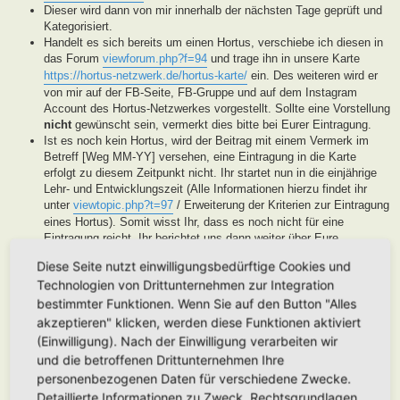
Dieser wird dann von mir innerhalb der nächsten Tage geprüft und
Kategorisiert.
Handelt es sich bereits um einen Hortus, verschiebe ich diesen in
das Forum
viewforum.php?f=94
und trage ihn in unsere Karte
https://hortus-netzwerk.de/hortus-karte/
ein. Des weiteren wird er
von mir auf der FB-Seite, FB-Gruppe und auf dem Instagram
Account des Hortus-Netzwerkes vorgestellt. Sollte eine Vorstellung
nicht
gewünscht sein, vermerkt dies bitte bei Eurer Eintragung.
Ist es noch kein Hortus, wird der Beitrag mit einem Vermerk im
Betreff [Weg MM-YY] versehen, eine Eintragung in die Karte
erfolgt zu diesem Zeitpunkt nicht. Ihr startet nun in die einjährige
Lehr- und Entwicklungszeit (Alle Informationen hierzu findet ihr
unter
viewtopic.php?t=97
/ Erweiterung der Kriterien zur Eintragung
eines Hortus). Somit wisst Ihr, dass es noch nicht für eine
Eintragung reicht, Ihr berichtet uns dann weiter über Eure
Fortschritte. Unsere User helfen Euch dann mit Tipps und Rat bei
Diese Seite nutzt einwilligungsbedürftige Cookies und
der Entwicklung Eures Gartens. Wenn unser Moderatorenteam der
Technologien von Drittunternehmen zur Integration
Meinung ist, Euer Garten ist soweit, werden wir diesen als Hortus
eintragen. Eine Überprüfung erfolgt spätestens nach Ablauf des
bestimmter Funktionen. Wenn Sie auf den Button "Alles
Lehr- und Entwicklungsjahres. Stellen wir in dieser Zeit keine
akzeptieren" klicken, werden diese Funktionen aktiviert
Aktivität fest, werden wir die Eintragung archivieren.
(Einwilligung). Nach der Einwilligung verarbeiten wir
Handelt es sich generell um keinen Hortus sondern um ein
und die betroffenen Drittunternehmen Ihre
Hortanes Habitat (Alle Gartenprojekte, die keinen klassischen
personenbezogenen Daten für verschiedene Zwecke.
Hortus mit den drei Zonen darstellen, aber in Anlehnung an das
Detaillierte Informationen zu Zweck, Rechtsgrundlagen,
Drei-Zonen-Konzept gestaltet wurde und Bestandteile dessen