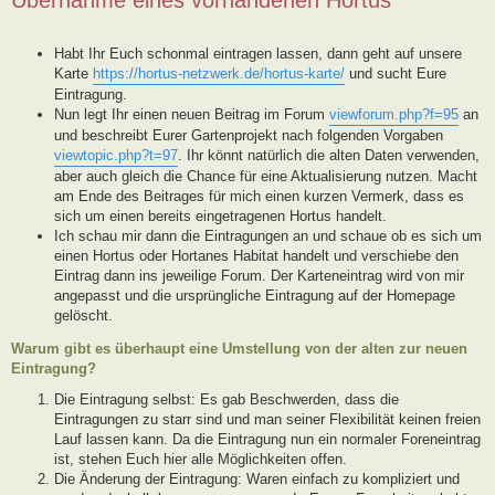
Habt Ihr Euch schonmal eintragen lassen, dann geht auf unsere
Karte
https://hortus-netzwerk.de/hortus-karte/
und sucht Eure
Eintragung.
Nun legt Ihr einen neuen Beitrag im Forum
viewforum.php?f=95
an
und beschreibt Eurer Gartenprojekt nach folgenden Vorgaben
viewtopic.php?t=97
. Ihr könnt natürlich die alten Daten verwenden,
aber auch gleich die Chance für eine Aktualisierung nutzen. Macht
am Ende des Beitrages für mich einen kurzen Vermerk, dass es
sich um einen bereits eingetragenen Hortus handelt.
Ich schau mir dann die Eintragungen an und schaue ob es sich um
einen Hortus oder Hortanes Habitat handelt und verschiebe den
Eintrag dann ins jeweilige Forum. Der Karteneintrag wird von mir
angepasst und die ursprüngliche Eintragung auf der Homepage
gelöscht.
Warum gibt es überhaupt eine Umstellung von der alten zur neuen
Eintragung?
Die Eintragung selbst: Es gab Beschwerden, dass die
Eintragungen zu starr sind und man seiner Flexibilität keinen freien
Lauf lassen kann. Da die Eintragung nun ein normaler Foreneintrag
ist, stehen Euch hier alle Möglichkeiten offen.
Die Änderung der Eintragung: Waren einfach zu kompliziert und