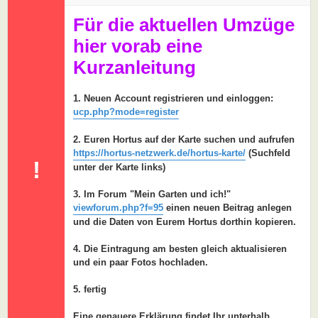
a
g
Für die aktuellen Umzüge
hier vorab eine
Kurzanleitung
1. Neuen Account registrieren und einloggen:
ucp.php?mode=register
2. Euren Hortus auf der Karte suchen und aufrufen
https://hortus-netzwerk.de/hortus-karte/
(Suchfeld
!
unter der Karte links)
3. Im Forum "Mein Garten und ich!"
viewforum.php?f=95
einen neuen Beitrag anlegen
und die Daten von Eurem Hortus dorthin kopieren.
4. Die Eintragung am besten gleich aktualisieren
und ein paar Fotos hochladen.
5. fertig
Eine genauere Erklärung findet Ihr unterhalb