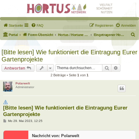
Startseite
FAQ
Registrieren
Anmelden
S
Portal
Foren-Übersicht
Hortus / Hortane Habitate / Garten auf dem Weg
Eingetragener Hortus - Mein Hortus und ich!
u
c
[Bitte lesen] Wie funktioniert die Eintragung Eurer
h
Gartenprojekte
e
Suche
Erweiterte
Antworten
2 Beiträge • Seite
1
von
1
Polarwelt
Administrator
[Bitte lesen] Wie funktioniert die Eintragung Eurer
Gartenprojekte
B
Mo 29. Mai 2023, 12:25
e
i
t
Nachricht von: Polarwelt
r