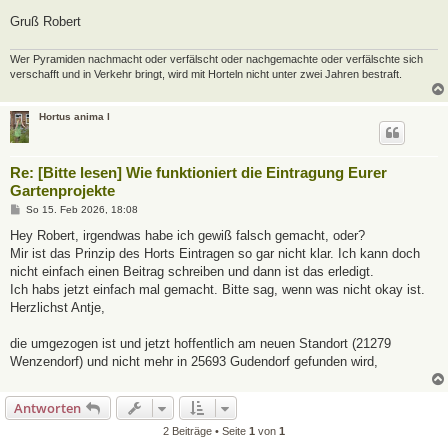
Gruß Robert
Wer Pyramiden nachmacht oder verfälscht oder nachgemachte oder verfälschte sich
verschafft und in Verkehr bringt, wird mit Horteln nicht unter zwei Jahren bestraft.
Hortus anima l
Re: [Bitte lesen] Wie funktioniert die Eintragung Eurer
Gartenprojekte
B
So 15. Feb 2026, 18:08
e
i
Hey Robert, irgendwas habe ich gewiß falsch gemacht, oder?
t
Mir ist das Prinzip des Horts Eintragen so gar nicht klar. Ich kann doch
r
a
nicht einfach einen Beitrag schreiben und dann ist das erledigt.
g
Ich habs jetzt einfach mal gemacht. Bitte sag, wenn was nicht okay ist.
Herzlichst Antje,
die umgezogen ist und jetzt hoffentlich am neuen Standort (21279
Wenzendorf) und nicht mehr in 25693 Gudendorf gefunden wird,
Antworten
2 Beiträge • Seite
1
von
1