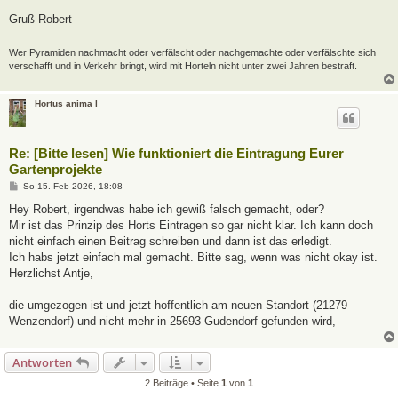
Gruß Robert
Wer Pyramiden nachmacht oder verfälscht oder nachgemachte oder verfälschte sich
verschafft und in Verkehr bringt, wird mit Horteln nicht unter zwei Jahren bestraft.
Hortus anima l
Re: [Bitte lesen] Wie funktioniert die Eintragung Eurer
Gartenprojekte
B
So 15. Feb 2026, 18:08
e
i
Hey Robert, irgendwas habe ich gewiß falsch gemacht, oder?
t
Mir ist das Prinzip des Horts Eintragen so gar nicht klar. Ich kann doch
r
a
nicht einfach einen Beitrag schreiben und dann ist das erledigt.
g
Ich habs jetzt einfach mal gemacht. Bitte sag, wenn was nicht okay ist.
Herzlichst Antje,
die umgezogen ist und jetzt hoffentlich am neuen Standort (21279
Wenzendorf) und nicht mehr in 25693 Gudendorf gefunden wird,
Antworten
2 Beiträge • Seite
1
von
1