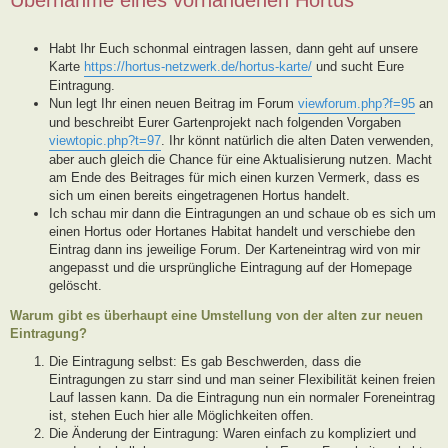
Habt Ihr Euch schonmal eintragen lassen, dann geht auf unsere
Karte
https://hortus-netzwerk.de/hortus-karte/
und sucht Eure
Eintragung.
Nun legt Ihr einen neuen Beitrag im Forum
viewforum.php?f=95
an
und beschreibt Eurer Gartenprojekt nach folgenden Vorgaben
viewtopic.php?t=97
. Ihr könnt natürlich die alten Daten verwenden,
aber auch gleich die Chance für eine Aktualisierung nutzen. Macht
am Ende des Beitrages für mich einen kurzen Vermerk, dass es
sich um einen bereits eingetragenen Hortus handelt.
Ich schau mir dann die Eintragungen an und schaue ob es sich um
einen Hortus oder Hortanes Habitat handelt und verschiebe den
Eintrag dann ins jeweilige Forum. Der Karteneintrag wird von mir
angepasst und die ursprüngliche Eintragung auf der Homepage
gelöscht.
Warum gibt es überhaupt eine Umstellung von der alten zur neuen
Eintragung?
Die Eintragung selbst: Es gab Beschwerden, dass die
Eintragungen zu starr sind und man seiner Flexibilität keinen freien
Lauf lassen kann. Da die Eintragung nun ein normaler Foreneintrag
ist, stehen Euch hier alle Möglichkeiten offen.
Die Änderung der Eintragung: Waren einfach zu kompliziert und