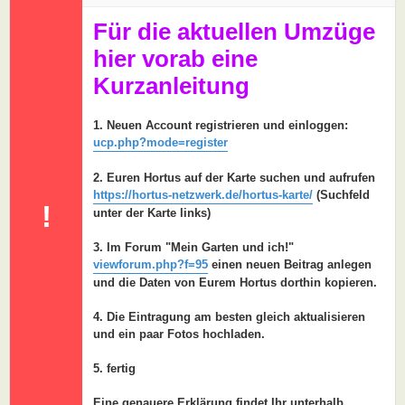
a
g
Für die aktuellen Umzüge
hier vorab eine
Kurzanleitung
1. Neuen Account registrieren und einloggen:
ucp.php?mode=register
2. Euren Hortus auf der Karte suchen und aufrufen
https://hortus-netzwerk.de/hortus-karte/
(Suchfeld
!
unter der Karte links)
3. Im Forum "Mein Garten und ich!"
viewforum.php?f=95
einen neuen Beitrag anlegen
und die Daten von Eurem Hortus dorthin kopieren.
4. Die Eintragung am besten gleich aktualisieren
und ein paar Fotos hochladen.
5. fertig
Eine genauere Erklärung findet Ihr unterhalb