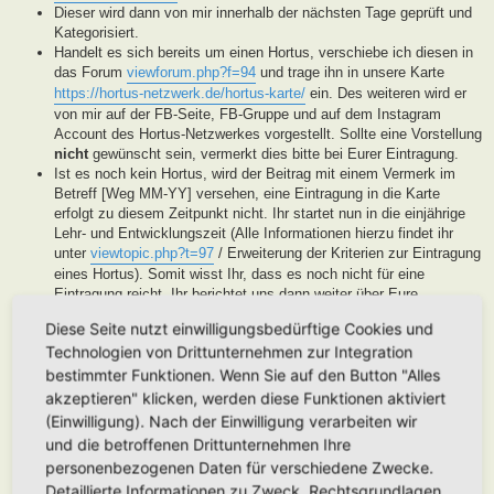
Dieser wird dann von mir innerhalb der nächsten Tage geprüft und
Kategorisiert.
Handelt es sich bereits um einen Hortus, verschiebe ich diesen in
das Forum
viewforum.php?f=94
und trage ihn in unsere Karte
https://hortus-netzwerk.de/hortus-karte/
ein. Des weiteren wird er
von mir auf der FB-Seite, FB-Gruppe und auf dem Instagram
Account des Hortus-Netzwerkes vorgestellt. Sollte eine Vorstellung
nicht
gewünscht sein, vermerkt dies bitte bei Eurer Eintragung.
Ist es noch kein Hortus, wird der Beitrag mit einem Vermerk im
Betreff [Weg MM-YY] versehen, eine Eintragung in die Karte
erfolgt zu diesem Zeitpunkt nicht. Ihr startet nun in die einjährige
Lehr- und Entwicklungszeit (Alle Informationen hierzu findet ihr
unter
viewtopic.php?t=97
/ Erweiterung der Kriterien zur Eintragung
eines Hortus). Somit wisst Ihr, dass es noch nicht für eine
Eintragung reicht, Ihr berichtet uns dann weiter über Eure
Fortschritte. Unsere User helfen Euch dann mit Tipps und Rat bei
Diese Seite nutzt einwilligungsbedürftige Cookies und
der Entwicklung Eures Gartens. Wenn unser Moderatorenteam der
Technologien von Drittunternehmen zur Integration
Meinung ist, Euer Garten ist soweit, werden wir diesen als Hortus
eintragen. Eine Überprüfung erfolgt spätestens nach Ablauf des
bestimmter Funktionen. Wenn Sie auf den Button "Alles
Lehr- und Entwicklungsjahres. Stellen wir in dieser Zeit keine
akzeptieren" klicken, werden diese Funktionen aktiviert
Aktivität fest, werden wir die Eintragung archivieren.
(Einwilligung). Nach der Einwilligung verarbeiten wir
Handelt es sich generell um keinen Hortus sondern um ein
und die betroffenen Drittunternehmen Ihre
Hortanes Habitat (Alle Gartenprojekte, die keinen klassischen
personenbezogenen Daten für verschiedene Zwecke.
Hortus mit den drei Zonen darstellen, aber in Anlehnung an das
Detaillierte Informationen zu Zweck, Rechtsgrundlagen,
Drei-Zonen-Konzept gestaltet wurde und Bestandteile dessen