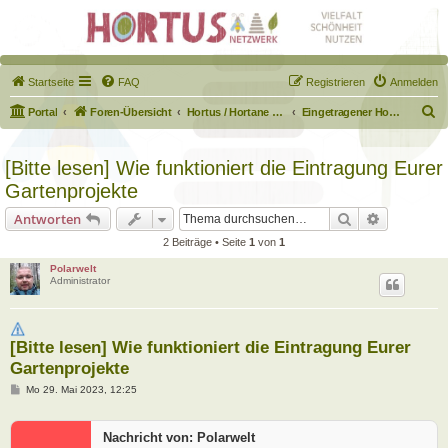
Startseite
FAQ
Registrieren
Anmelden
S
Portal
Foren-Übersicht
Hortus / Hortane Habitate / Garten auf dem Weg
Eingetragener Hortus - Mein Hortus und ich!
u
c
[Bitte lesen] Wie funktioniert die Eintragung Eurer
h
Gartenprojekte
e
Suche
Erweiterte
Antworten
2 Beiträge • Seite
1
von
1
Polarwelt
Administrator
[Bitte lesen] Wie funktioniert die Eintragung Eurer
Gartenprojekte
B
Mo 29. Mai 2023, 12:25
e
i
t
Nachricht von: Polarwelt
r