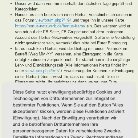
Dieser wird dann von mir innerhalb der nächsten Tage geprüft und
Kategorisiert.
Handelt es sich bereits um einen Hortus, verschiebe ich diesen in
das Forum
viewforum.php?f=94
und trage ihn in unsere Karte
https://hortus-netzwerk.de/hortus-karte/
ein. Des weiteren wird er
von mir auf der FB-Seite, FB-Gruppe und auf dem Instagram
Account des Hortus-Netzwerkes vorgestellt. Sollte eine Vorstellung
nicht
gewünscht sein, vermerkt dies bitte bei Eurer Eintragung.
Ist es noch kein Hortus, wird der Beitrag mit einem Vermerk im
Betreff [Weg MM-YY] versehen, eine Eintragung in die Karte
erfolgt zu diesem Zeitpunkt nicht. Ihr startet nun in die einjährige
Lehr- und Entwicklungszeit (Alle Informationen hierzu findet ihr
unter
viewtopic.php?t=97
/ Erweiterung der Kriterien zur Eintragung
eines Hortus). Somit wisst Ihr, dass es noch nicht für eine
Eintragung reicht, Ihr berichtet uns dann weiter über Eure
Fortschritte. Unsere User helfen Euch dann mit Tipps und Rat bei
Diese Seite nutzt einwilligungsbedürftige Cookies und
der Entwicklung Eures Gartens. Wenn unser Moderatorenteam der
Technologien von Drittunternehmen zur Integration
Meinung ist, Euer Garten ist soweit, werden wir diesen als Hortus
eintragen. Eine Überprüfung erfolgt spätestens nach Ablauf des
bestimmter Funktionen. Wenn Sie auf den Button "Alles
Lehr- und Entwicklungsjahres. Stellen wir in dieser Zeit keine
akzeptieren" klicken, werden diese Funktionen aktiviert
Aktivität fest, werden wir die Eintragung archivieren.
(Einwilligung). Nach der Einwilligung verarbeiten wir
Handelt es sich generell um keinen Hortus sondern um ein
und die betroffenen Drittunternehmen Ihre
Hortanes Habitat (Alle Gartenprojekte, die keinen klassischen
personenbezogenen Daten für verschiedene Zwecke.
Hortus mit den drei Zonen darstellen, aber in Anlehnung an das
Detaillierte Informationen zu Zweck, Rechtsgrundlagen,
Drei-Zonen-Konzept gestaltet wurde und Bestandteile dessen