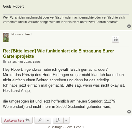
Gruß Robert
Wer Pyramiden nachmacht oder verfälscht oder nachgemachte oder verfälschte sich
verschafft und in Verkehr bringt, wird mit Horteln nicht unter zwei Jahren bestraft.
Hortus anima l
Re: [Bitte lesen] Wie funktioniert die Eintragung Eurer
Gartenprojekte
B
So 15. Feb 2026, 18:08
e
i
Hey Robert, irgendwas habe ich gewiß falsch gemacht, oder?
t
Mir ist das Prinzip des Horts Eintragen so gar nicht klar. Ich kann doch
r
a
nicht einfach einen Beitrag schreiben und dann ist das erledigt.
g
Ich habs jetzt einfach mal gemacht. Bitte sag, wenn was nicht okay ist.
Herzlichst Antje,
die umgezogen ist und jetzt hoffentlich am neuen Standort (21279
Wenzendorf) und nicht mehr in 25693 Gudendorf gefunden wird,
Antworten
2 Beiträge • Seite
1
von
1