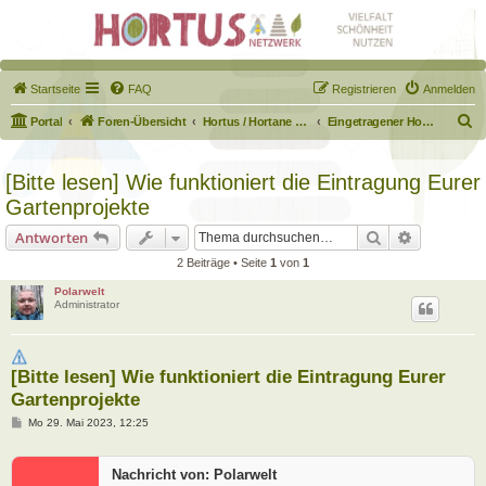
Startseite
FAQ
Registrieren
Anmelden
S
Portal
Foren-Übersicht
Hortus / Hortane Habitate / Garten auf dem Weg
Eingetragener Hortus - Mein Hortus und ich!
u
c
[Bitte lesen] Wie funktioniert die Eintragung Eurer
h
Gartenprojekte
e
Suche
Erweiterte
Antworten
2 Beiträge • Seite
1
von
1
Polarwelt
Administrator
[Bitte lesen] Wie funktioniert die Eintragung Eurer
Gartenprojekte
B
Mo 29. Mai 2023, 12:25
e
i
t
Nachricht von: Polarwelt
r