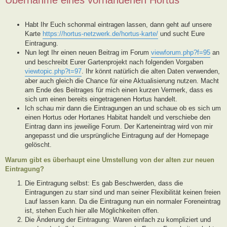
Habt Ihr Euch schonmal eintragen lassen, dann geht auf unsere
Karte
https://hortus-netzwerk.de/hortus-karte/
und sucht Eure
Eintragung.
Nun legt Ihr einen neuen Beitrag im Forum
viewforum.php?f=95
an
und beschreibt Eurer Gartenprojekt nach folgenden Vorgaben
viewtopic.php?t=97
. Ihr könnt natürlich die alten Daten verwenden,
aber auch gleich die Chance für eine Aktualisierung nutzen. Macht
am Ende des Beitrages für mich einen kurzen Vermerk, dass es
sich um einen bereits eingetragenen Hortus handelt.
Ich schau mir dann die Eintragungen an und schaue ob es sich um
einen Hortus oder Hortanes Habitat handelt und verschiebe den
Eintrag dann ins jeweilige Forum. Der Karteneintrag wird von mir
angepasst und die ursprüngliche Eintragung auf der Homepage
gelöscht.
Warum gibt es überhaupt eine Umstellung von der alten zur neuen
Eintragung?
Die Eintragung selbst: Es gab Beschwerden, dass die
Eintragungen zu starr sind und man seiner Flexibilität keinen freien
Lauf lassen kann. Da die Eintragung nun ein normaler Foreneintrag
ist, stehen Euch hier alle Möglichkeiten offen.
Die Änderung der Eintragung: Waren einfach zu kompliziert und