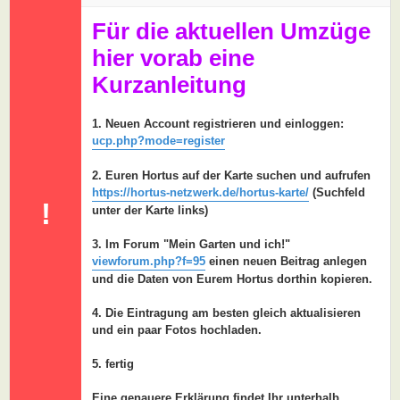
a
g
Für die aktuellen Umzüge
hier vorab eine
Kurzanleitung
1. Neuen Account registrieren und einloggen:
ucp.php?mode=register
2. Euren Hortus auf der Karte suchen und aufrufen
https://hortus-netzwerk.de/hortus-karte/
(Suchfeld
!
unter der Karte links)
3. Im Forum "Mein Garten und ich!"
viewforum.php?f=95
einen neuen Beitrag anlegen
und die Daten von Eurem Hortus dorthin kopieren.
4. Die Eintragung am besten gleich aktualisieren
und ein paar Fotos hochladen.
5. fertig
Eine genauere Erklärung findet Ihr unterhalb