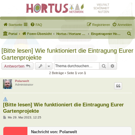
Startseite
FAQ
Registrieren
Anmelden
S
Portal
Foren-Übersicht
Hortus / Hortane Habitate / Garten auf dem Weg
Eingetragener Hortus - Mein Hortus und ich!
u
c
[Bitte lesen] Wie funktioniert die Eintragung Eurer
h
Gartenprojekte
e
Suche
Erweiterte
Antworten
2 Beiträge • Seite
1
von
1
Polarwelt
Administrator
[Bitte lesen] Wie funktioniert die Eintragung Eurer
Gartenprojekte
B
Mo 29. Mai 2023, 12:25
e
i
t
Nachricht von: Polarwelt
r