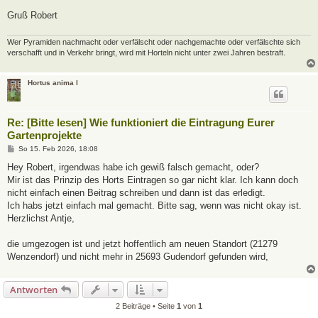
Gruß Robert
Wer Pyramiden nachmacht oder verfälscht oder nachgemachte oder verfälschte sich
verschafft und in Verkehr bringt, wird mit Horteln nicht unter zwei Jahren bestraft.
Hortus anima l
Re: [Bitte lesen] Wie funktioniert die Eintragung Eurer
Gartenprojekte
B
So 15. Feb 2026, 18:08
e
i
Hey Robert, irgendwas habe ich gewiß falsch gemacht, oder?
t
Mir ist das Prinzip des Horts Eintragen so gar nicht klar. Ich kann doch
r
a
nicht einfach einen Beitrag schreiben und dann ist das erledigt.
g
Ich habs jetzt einfach mal gemacht. Bitte sag, wenn was nicht okay ist.
Herzlichst Antje,
die umgezogen ist und jetzt hoffentlich am neuen Standort (21279
Wenzendorf) und nicht mehr in 25693 Gudendorf gefunden wird,
Antworten
2 Beiträge • Seite
1
von
1