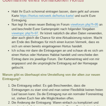
Habt Ihr Euch schonmal eintragen lassen, dann geht auf unsere
Karte
https://hortus-netzwerk.de/hortus-karte/
und sucht Eure
Eintragung.
Nun legt Ihr einen neuen Beitrag im Forum
viewforum.php?f=95
an
und beschreibt Eurer Gartenprojekt nach folgenden Vorgaben
viewtopic.php?t=97
. Ihr könnt natürlich die alten Daten verwenden,
aber auch gleich die Chance für eine Aktualisierung nutzen. Macht
am Ende des Beitrages für mich einen kurzen Vermerk, dass es
sich um einen bereits eingetragenen Hortus handelt.
Ich schau mir dann die Eintragungen an und schaue ob es sich um
einen Hortus oder Hortanes Habitat handelt und verschiebe den
Eintrag dann ins jeweilige Forum. Der Karteneintrag wird von mir
angepasst und die ursprüngliche Eintragung auf der Homepage
gelöscht.
Warum gibt es überhaupt eine Umstellung von der alten zur neuen
Eintragung?
Die Eintragung selbst: Es gab Beschwerden, dass die
Eintragungen zu starr sind und man seiner Flexibilität keinen freien
Lauf lassen kann. Da die Eintragung nun ein normaler Foreneintrag
ist, stehen Euch hier alle Möglichkeiten offen.
Die Änderung der Eintragung: Waren einfach zu kompliziert und