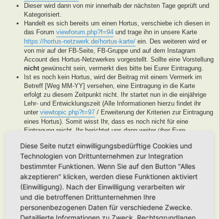
Dieser wird dann von mir innerhalb der nächsten Tage geprüft und
Kategorisiert.
Handelt es sich bereits um einen Hortus, verschiebe ich diesen in
das Forum
viewforum.php?f=94
und trage ihn in unsere Karte
https://hortus-netzwerk.de/hortus-karte/
ein. Des weiteren wird er
von mir auf der FB-Seite, FB-Gruppe und auf dem Instagram
Account des Hortus-Netzwerkes vorgestellt. Sollte eine Vorstellung
nicht
gewünscht sein, vermerkt dies bitte bei Eurer Eintragung.
Ist es noch kein Hortus, wird der Beitrag mit einem Vermerk im
Betreff [Weg MM-YY] versehen, eine Eintragung in die Karte
erfolgt zu diesem Zeitpunkt nicht. Ihr startet nun in die einjährige
Lehr- und Entwicklungszeit (Alle Informationen hierzu findet ihr
unter
viewtopic.php?t=97
/ Erweiterung der Kriterien zur Eintragung
eines Hortus). Somit wisst Ihr, dass es noch nicht für eine
Eintragung reicht, Ihr berichtet uns dann weiter über Eure
Fortschritte. Unsere User helfen Euch dann mit Tipps und Rat bei
Diese Seite nutzt einwilligungsbedürftige Cookies und
der Entwicklung Eures Gartens. Wenn unser Moderatorenteam der
Technologien von Drittunternehmen zur Integration
Meinung ist, Euer Garten ist soweit, werden wir diesen als Hortus
eintragen. Eine Überprüfung erfolgt spätestens nach Ablauf des
bestimmter Funktionen. Wenn Sie auf den Button "Alles
Lehr- und Entwicklungsjahres. Stellen wir in dieser Zeit keine
akzeptieren" klicken, werden diese Funktionen aktiviert
Aktivität fest, werden wir die Eintragung archivieren.
(Einwilligung). Nach der Einwilligung verarbeiten wir
Handelt es sich generell um keinen Hortus sondern um ein
und die betroffenen Drittunternehmen Ihre
Hortanes Habitat (Alle Gartenprojekte, die keinen klassischen
personenbezogenen Daten für verschiedene Zwecke.
Hortus mit den drei Zonen darstellen, aber in Anlehnung an das
Detaillierte Informationen zu Zweck, Rechtsgrundlagen,
Drei-Zonen-Konzept gestaltet wurde und Bestandteile dessen