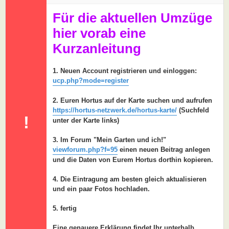
a
g
Für die aktuellen Umzüge
hier vorab eine
Kurzanleitung
1. Neuen Account registrieren und einloggen:
ucp.php?mode=register
2. Euren Hortus auf der Karte suchen und aufrufen
https://hortus-netzwerk.de/hortus-karte/
(Suchfeld
!
unter der Karte links)
3. Im Forum "Mein Garten und ich!"
viewforum.php?f=95
einen neuen Beitrag anlegen
und die Daten von Eurem Hortus dorthin kopieren.
4. Die Eintragung am besten gleich aktualisieren
und ein paar Fotos hochladen.
5. fertig
Eine genauere Erklärung findet Ihr unterhalb