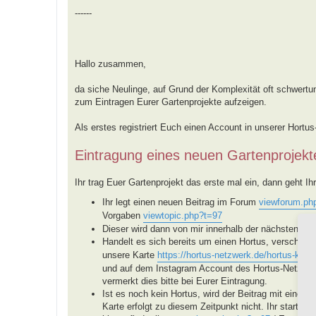
------
Hallo zusammen,
da siche Neulinge, auf Grund der Komplexität oft schwertun
zum Eintragen Eurer Gartenprojekte aufzeigen.
Als erstes registriert Euch einen Account in unserer Hortu
Eintragung eines neuen Gartenprojekt
Ihr trag Euer Gartenprojekt das erste mal ein, dann geht Ihr 
Ihr legt einen neuen Beitrag im Forum
viewforum.ph
Vorgaben
viewtopic.php?t=97
Dieser wird dann von mir innerhalb der nächsten Tage
Handelt es sich bereits um einen Hortus, verschieb
unsere Karte
https://hortus-netzwerk.de/hortus-karte
und auf dem Instagram Account des Hortus-Netzwerke
vermerkt dies bitte bei Eurer Eintragung.
Ist es noch kein Hortus, wird der Beitrag mit einem
Karte erfolgt zu diesem Zeitpunkt nicht. Ihr startet 