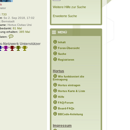
lt
Weitere Hilfe zur Suche
rator
:
733
Erweiterte Suche
rt:
So 2. Sep 2018, 17:02
:
Bernstadt
Name:
Hortus Civitas Ursi
 bedankt:
81 Mal
ung erhalten:
385 Mal
MENÜ
K
daten:
o
n
Inhalt
s-Netzwerk Unterstützer
t
Foren-Übersicht
a
k
Suche
t
d
Registrieren
a
t
e
Hortus
n
v
Wie funktioniert die
Eintragung
o
n
Hortus eintragen
P
o
Hortus Karte & Liste
l
Hilfe
a
r
FAQ-Forum
w
e
Board-FAQs
l
BBCode-Anleitung
t
Impressum