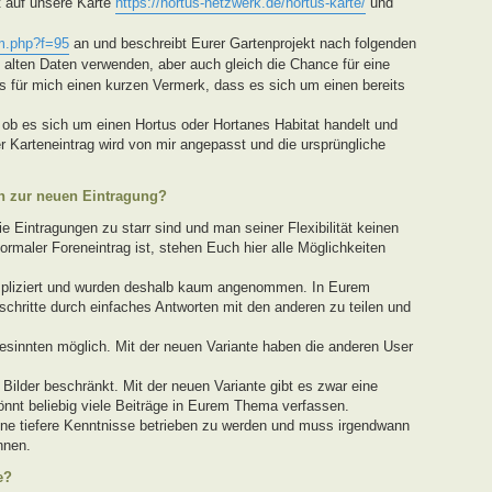
t auf unsere Karte
https://hortus-netzwerk.de/hortus-karte/
und
m.php?f=95
an und beschreibt Eurer Gartenprojekt nach folgenden
ie alten Daten verwenden, aber auch gleich die Chance für eine
 für mich einen kurzen Vermerk, dass es sich um einen bereits
ob es sich um einen Hortus oder Hortanes Habitat handelt und
r Karteneintrag wird von mir angepasst und die ursprüngliche
en zur neuen Eintragung?
 Eintragungen zu starr sind und man seiner Flexibilität keinen
ormaler Foreneintrag ist, stehen Euch hier alle Möglichkeiten
mpliziert und wurden deshalb kaum angenommen. In Eurem
rtschritte durch einfaches Antworten mit den anderen zu teilen und
esinnten möglich. Mit der neuen Variante haben die anderen User
 Bilder beschränkt. Mit der neuen Variante gibt es zwar eine
könnt beliebig viele Beiträge in Eurem Thema verfassen.
ne tiefere Kenntnisse betrieben zu werden und muss irgendwann
nnen.
e?