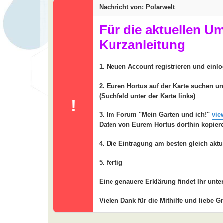
t
Nachricht von: Polarwelt
r
a
g
Für die aktuellen U
Kurzanleitung
1. Neuen Account registrieren und einl
2. Euren Hortus auf der Karte suchen u
(Suchfeld unter der Karte links)
!
3. Im Forum "Mein Garten und ich!"
vie
Daten von Eurem Hortus dorthin kopier
4. Die Eintragung am besten gleich aktu
5. fertig
Eine genauere Erklärung findet Ihr unte
Vielen Dank für die Mithilfe und liebe G