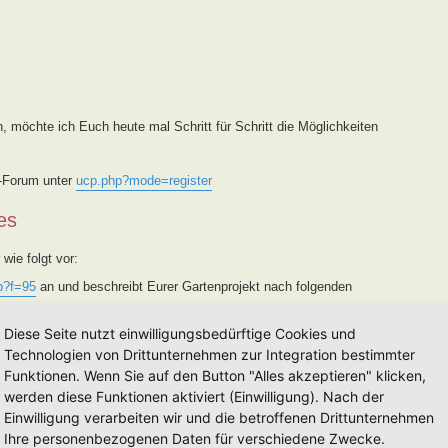
, möchte ich Euch heute mal Schritt für Schritt die Möglichkeiten
s-Forum unter
ucp.php?mode=register
es
wie folgt vor:
p?f=95
an und beschreibt Eurer Gartenprojekt nach folgenden
 geprüft und Kategorisiert.
Diese Seite nutzt einwilligungsbedürftige Cookies und
e ich diesen in das Forum
viewforum.php?f=94
und trage ihn in
Technologien von Drittunternehmen zur Integration bestimmter
/
ein. Des weiteren wird er von mir auf der FB-Seite, FB-Gruppe
Funktionen. Wenn Sie auf den Button "Alles akzeptieren" klicken,
s vorgestellt. Sollte eine Vorstellung
nicht
gewünscht sein,
werden diese Funktionen aktiviert (Einwilligung). Nach der
Einwilligung verarbeiten wir und die betroffenen Drittunternehmen
 Vermerk im Betreff [Weg MM-YY] versehen, eine Eintragung in die
nun in die einjährige Lehr- und Entwicklungszeit (Alle Informationen
Ihre personenbezogenen Daten für verschiedene Zwecke.