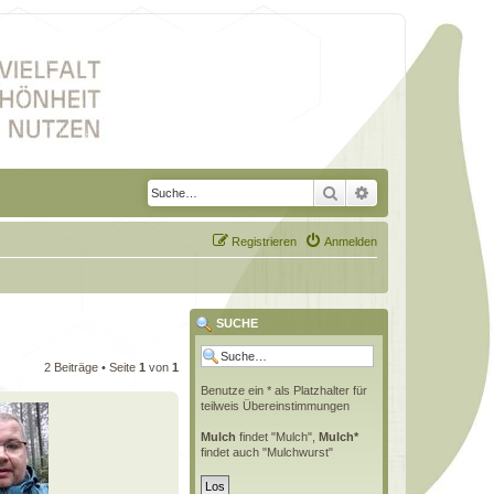
Suche
Erweiterte Suche
Registrieren
Anmelden
SUCHE
2 Beiträge • Seite
1
von
1
Benutze ein * als Platzhalter für
teilweis Übereinstimmungen
Mulch
findet "Mulch",
Mulch*
findet auch "Mulchwurst"