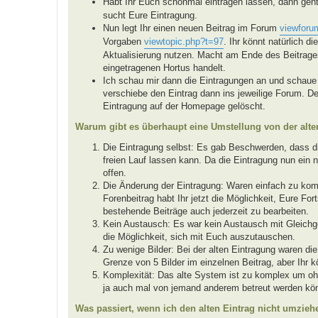
Habt Ihr Euch schonmal eintragen lassen, dann geh
sucht Eure Eintragung.
Nun legt Ihr einen neuen Beitrag im Forum
viewforu
Vorgaben
viewtopic.php?t=97
. Ihr könnt natürlich d
Aktualisierung nutzen. Macht am Ende des Beitrages
eingetragenen Hortus handelt.
Ich schau mir dann die Eintragungen an und schaue 
verschiebe den Eintrag dann ins jeweilige Forum. De
Eintragung auf der Homepage gelöscht.
Warum gibt es überhaupt eine Umstellung von der alt
Die Eintragung selbst: Es gab Beschwerden, dass die
freien Lauf lassen kann. Da die Eintragung nun ein n
offen.
Die Änderung der Eintragung: Waren einfach zu ko
Forenbeitrag habt Ihr jetzt die Möglichkeit, Eure Fo
bestehende Beiträge auch jederzeit zu bearbeiten.
Kein Austausch: Es war kein Austausch mit Gleichg
die Möglichkeit, sich mit Euch auszutauschen.
Zu wenige Bilder: Bei der alten Eintragung waren die
Grenze von 5 Bilder im einzelnen Beitrag, aber Ihr 
Komplexität: Das alte System ist zu komplex um oh
ja auch mal von jemand anderem betreut werden kö
Was passiert, wenn ich den alten Eintrag nicht umzieh