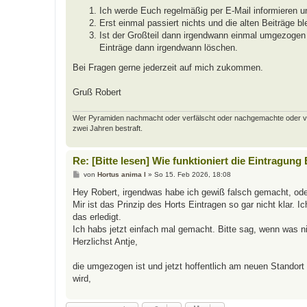
Ich werde Euch regelmäßig per E-Mail informieren u
Erst einmal passiert nichts und die alten Beiträge bl
Ist der Großteil dann irgendwann einmal umgezogen u
Einträge dann irgendwann löschen.
Bei Fragen gerne jederzeit auf mich zukommen.
Gruß Robert
Wer Pyramiden nachmacht oder verfälscht oder nachgemachte oder verfäl
zwei Jahren bestraft.
Re: [Bitte lesen] Wie funktioniert die Eintragung
B
von
Hortus anima l
»
So 15. Feb 2026, 18:08
e
i
Hey Robert, irgendwas habe ich gewiß falsch gemacht, od
t
Mir ist das Prinzip des Horts Eintragen so gar nicht klar. 
r
a
das erledigt.
g
Ich habs jetzt einfach mal gemacht. Bitte sag, wenn was ni
Herzlichst Antje,
die umgezogen ist und jetzt hoffentlich am neuen Standor
wird,