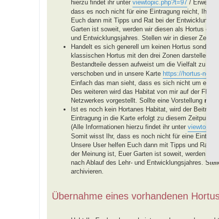
hierzu findet ihr unter
viewtopic.php?t=97
/ Erweiteru
dass es noch nicht für eine Eintragung reicht, Ihr be
Euch dann mit Tipps und Rat bei der Entwicklung E
Garten ist soweit, werden wir diesen als Hortus eint
und Entwicklungsjahres. Stellen wir in dieser Zeit ke
Handelt es sich generell um keinen Hortus sondern u
klassischen Hortus mit den drei Zonen darstellen, 
Bestandteile dessen aufweist um die Vielfalt zu för
verschoben und in unsere Karte
https://hortus-netzw
Einfach das man sieht, dass es sich nicht um einen
Des weiteren wird das Habitat von mir auf der FB-
Netzwerkes vorgestellt. Sollte eine Vorstellung
nich
Ist es noch kein Hortanes Habitat, wird der Beitra
Eintragung in die Karte erfolgt zu diesem Zeitpunkt n
(Alle Informationen hierzu findet ihr unter
viewtopic.
Somit wisst Ihr, dass es noch nicht für eine Eintragu
Unsere User helfen Euch dann mit Tipps und Rat b
der Meinung ist, Euer Garten ist soweit, werden wir 
nach Ablauf des Lehr- und Entwicklungsjahres. Stellen
archivieren.
Übernahme eines vorhandenen Hortu