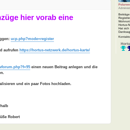
Polarwe
Administ
Beiträge
mzüge hier vorab eine
Registrie
Wohnort
Hortus-
Hat sich
Danksag
Kontakt
oggen:
ucp.php?mode=register
Hortu
nd aufrufen
https://hortus-netzwerk.de/hortus-karte/
wforum.php?f=95
einen neuen Beitrag anlegen und die
en.
alisieren und ein paar Fotos hochladen.
rhalb
rüße Robert