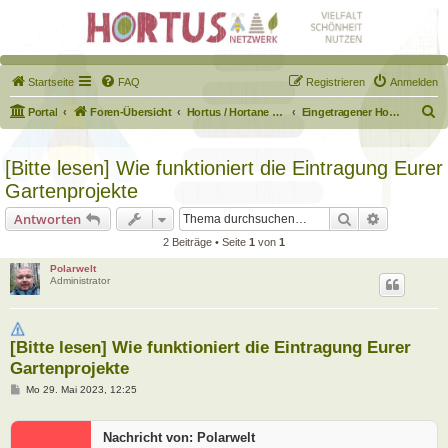
Startseite
FAQ
Registrieren
Anmelden
S
Portal
Foren-Übersicht
Hortus / Hortane Habitate / Garten auf dem Weg
Eingetragener Hortus - Mein Hortus und ich!
u
c
[Bitte lesen] Wie funktioniert die Eintragung Eurer
h
Gartenprojekte
e
Suche
Erweiterte
Antworten
2 Beiträge • Seite
1
von
1
Polarwelt
Administrator
[Bitte lesen] Wie funktioniert die Eintragung Eurer
Gartenprojekte
B
Mo 29. Mai 2023, 12:25
e
i
t
Nachricht von: Polarwelt
r