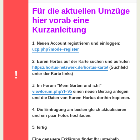
a
g
Für die aktuellen Umzüge
hier vorab eine
Kurzanleitung
1. Neuen Account registrieren und einloggen:
ucp.php?mode=register
2. Euren Hortus auf der Karte suchen und aufrufen
https://hortus-netzwerk.de/hortus-karte/
(Suchfeld
!
unter der Karte links)
3. Im Forum "Mein Garten und ich!"
viewforum.php?f=95
einen neuen Beitrag anlegen
und die Daten von Eurem Hortus dorthin kopieren.
4. Die Eintragung am besten gleich aktualisieren
und ein paar Fotos hochladen.
5. fertig
Eine genauere Erklärung findet Ihr unterhalb