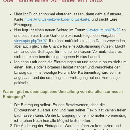
Habt Ihr Euch schonmal eintragen lassen, dann geht auf unsere
Karte
https://hortus-netzwerk.de/hortus-karte/
und sucht Eure
Eintragung.
Nun legt Ihr einen neuen Beitrag im Forum
viewforum.php?f=95
an
und beschreibt Eurer Gartenprojekt nach folgenden Vorgaben
viewtopic.php?t=97
. Ihr könnt natürlich die alten Daten verwenden,
aber auch gleich die Chance für eine Aktualisierung nutzen. Macht
am Ende des Beitrages für mich einen kurzen Vermerk, dass es
sich um einen bereits eingetragenen Hortus handelt.
Ich schau mir dann die Eintragungen an und schaue ob es sich um
einen Hortus oder Hortanes Habitat handelt und verschiebe den
Eintrag dann ins jeweilige Forum. Der Karteneintrag wird von mir
angepasst und die ursprüngliche Eintragung auf der Homepage
gelöscht.
Warum gibt es überhaupt eine Umstellung von der alten zur neuen
Eintragung?
Die Eintragung selbst: Es gab Beschwerden, dass die
Eintragungen zu starr sind und man seiner Flexibilität keinen freien
Lauf lassen kann. Da die Eintragung nun ein normaler Foreneintrag
ist, stehen Euch hier alle Möglichkeiten offen.
Die Änderung der Eintragung: Waren einfach zu kompliziert und