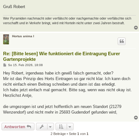
Gruß Robert
Wer Pyramiden nachmacht oder verfälscht oder nachgemachte oder verfälschte sich
verschafft und in Verkehr bringt, wird mit Horteln nicht unter zwei Jahren bestraft.
Hortus anima l
Re: [Bitte lesen] Wie funktioniert die Eintragung Eurer
Gartenprojekte
B
So 15. Feb 2026, 18:08
e
i
Hey Robert, irgendwas habe ich gewiß falsch gemacht, oder?
t
Mir ist das Prinzip des Horts Eintragen so gar nicht klar. Ich kann doch
r
a
nicht einfach einen Beitrag schreiben und dann ist das erledigt.
g
Ich habs jetzt einfach mal gemacht. Bitte sag, wenn was nicht okay ist.
Herzlichst Antje,
die umgezogen ist und jetzt hoffentlich am neuen Standort (21279
Wenzendorf) und nicht mehr in 25693 Gudendorf gefunden wird,
Antworten
2 Beiträge • Seite
1
von
1