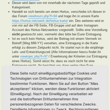
Dieser wird dann von mir innerhalb der nächsten Tage geprüft und
Kategorisiert.
Handelt es sich bereits um einen Hortus, verschiebe ich diesen in
das Forum
viewforum.php?f=94
und trage ihn in unsere Karte
https://hortus-netzwerk.de/hortus-karte/
ein. Des weiteren wird er
von mir auf der FB-Seite, FB-Gruppe und auf dem Instagram
Account des Hortus-Netzwerkes vorgestellt. Sollte eine Vorstellung
nicht
gewünscht sein, vermerkt dies bitte bei Eurer Eintragung.
Ist es noch kein Hortus, wird der Beitrag mit einem Vermerk im
Betreff [Weg MM-YY] versehen, eine Eintragung in die Karte
erfolgt zu diesem Zeitpunkt nicht. Ihr startet nun in die einjährige
Lehr- und Entwicklungszeit (Alle Informationen hierzu findet ihr
unter
viewtopic.php?t=97
/ Erweiterung der Kriterien zur Eintragung
eines Hortus). Somit wisst Ihr, dass es noch nicht für eine
Eintragung reicht, Ihr berichtet uns dann weiter über Eure
Fortschritte. Unsere User helfen Euch dann mit Tipps und Rat bei
Diese Seite nutzt einwilligungsbedürftige Cookies und
der Entwicklung Eures Gartens. Wenn unser Moderatorenteam der
Technologien von Drittunternehmen zur Integration
Meinung ist, Euer Garten ist soweit, werden wir diesen als Hortus
eintragen. Eine Überprüfung erfolgt spätestens nach Ablauf des
bestimmter Funktionen. Wenn Sie auf den Button "Alles
Lehr- und Entwicklungsjahres. Stellen wir in dieser Zeit keine
akzeptieren" klicken, werden diese Funktionen aktiviert
Aktivität fest, werden wir die Eintragung archivieren.
(Einwilligung). Nach der Einwilligung verarbeiten wir
Handelt es sich generell um keinen Hortus sondern um ein
und die betroffenen Drittunternehmen Ihre
Hortanes Habitat (Alle Gartenprojekte, die keinen klassischen
personenbezogenen Daten für verschiedene Zwecke.
Hortus mit den drei Zonen darstellen, aber in Anlehnung an das
Detaillierte Informationen zu Zweck, Rechtsgrundlagen,
Drei-Zonen-Konzept gestaltet wurde und Bestandteile dessen