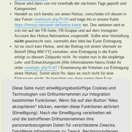
Dieser wird dann von mir innerhalb der nächsten Tage geprüft und
Kategorisiert.
Handelt es sich bereits um einen Hortus, verschiebe ich diesen in
das Forum
viewforum.php?f=94
und trage ihn in unsere Karte
https://hortus-netzwerk.de/hortus-karte/
ein. Des weiteren wird er
von mir auf der FB-Seite, FB-Gruppe und auf dem Instagram
Account des Hortus-Netzwerkes vorgestellt. Sollte eine Vorstellung
nicht
gewünscht sein, vermerkt dies bitte bei Eurer Eintragung.
Ist es noch kein Hortus, wird der Beitrag mit einem Vermerk im
Betreff [Weg MM-YY] versehen, eine Eintragung in die Karte
erfolgt zu diesem Zeitpunkt nicht. Ihr startet nun in die einjährige
Lehr- und Entwicklungszeit (Alle Informationen hierzu findet ihr
unter
viewtopic.php?t=97
/ Erweiterung der Kriterien zur Eintragung
eines Hortus). Somit wisst Ihr, dass es noch nicht für eine
Eintragung reicht, Ihr berichtet uns dann weiter über Eure
Fortschritte. Unsere User helfen Euch dann mit Tipps und Rat bei
Diese Seite nutzt einwilligungsbedürftige Cookies und
der Entwicklung Eures Gartens. Wenn unser Moderatorenteam der
Technologien von Drittunternehmen zur Integration
Meinung ist, Euer Garten ist soweit, werden wir diesen als Hortus
eintragen. Eine Überprüfung erfolgt spätestens nach Ablauf des
bestimmter Funktionen. Wenn Sie auf den Button "Alles
Lehr- und Entwicklungsjahres. Stellen wir in dieser Zeit keine
akzeptieren" klicken, werden diese Funktionen aktiviert
Aktivität fest, werden wir die Eintragung archivieren.
(Einwilligung). Nach der Einwilligung verarbeiten wir
Handelt es sich generell um keinen Hortus sondern um ein
und die betroffenen Drittunternehmen Ihre
Hortanes Habitat (Alle Gartenprojekte, die keinen klassischen
personenbezogenen Daten für verschiedene Zwecke.
Hortus mit den drei Zonen darstellen, aber in Anlehnung an das
Detaillierte Informationen zu Zweck, Rechtsgrundlagen,
Drei-Zonen-Konzept gestaltet wurde und Bestandteile dessen