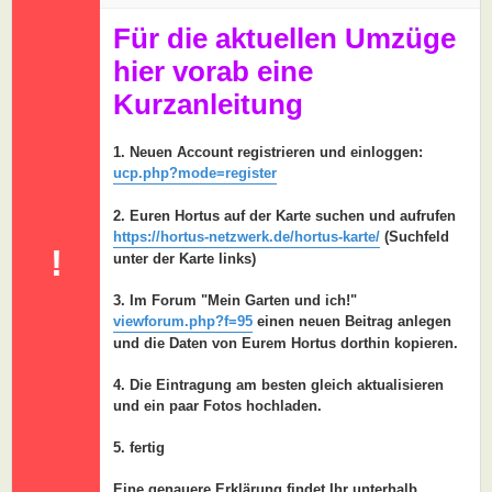
a
g
Für die aktuellen Umzüge
hier vorab eine
Kurzanleitung
1. Neuen Account registrieren und einloggen:
ucp.php?mode=register
2. Euren Hortus auf der Karte suchen und aufrufen
https://hortus-netzwerk.de/hortus-karte/
(Suchfeld
!
unter der Karte links)
3. Im Forum "Mein Garten und ich!"
viewforum.php?f=95
einen neuen Beitrag anlegen
und die Daten von Eurem Hortus dorthin kopieren.
4. Die Eintragung am besten gleich aktualisieren
und ein paar Fotos hochladen.
5. fertig
Eine genauere Erklärung findet Ihr unterhalb