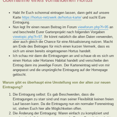
Habt Ihr Euch schonmal eintragen lassen, dann geht auf unsere
Karte
https://hortus-netzwerk.de/hortus-karte/
und sucht Eure
Eintragung.
Nun legt Ihr einen neuen Beitrag im Forum
viewforum.php?f=95
an
und beschreibt Eurer Gartenprojekt nach folgenden Vorgaben
viewtopic.php?t=97
. Ihr könnt natürlich die alten Daten verwenden,
aber auch gleich die Chance für eine Aktualisierung nutzen. Macht
am Ende des Beitrages für mich einen kurzen Vermerk, dass es
sich um einen bereits eingetragenen Hortus handelt.
Ich schau mir dann die Eintragungen an und schaue ob es sich um
einen Hortus oder Hortanes Habitat handelt und verschiebe den
Eintrag dann ins jeweilige Forum. Der Karteneintrag wird von mir
angepasst und die ursprüngliche Eintragung auf der Homepage
gelöscht.
Warum gibt es überhaupt eine Umstellung von der alten zur neuen
Eintragung?
Die Eintragung selbst: Es gab Beschwerden, dass die
Eintragungen zu starr sind und man seiner Flexibilität keinen freien
Lauf lassen kann. Da die Eintragung nun ein normaler Foreneintrag
ist, stehen Euch hier alle Möglichkeiten offen.
Die Änderung der Eintragung: Waren einfach zu kompliziert und