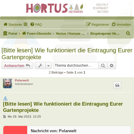
Startseite
FAQ
Registrieren
Anmelden
S
Portal
Foren-Übersicht
Hortus / Hortane Habitate / Garten auf dem Weg
Eingetragener Hortus - Mein Hortus und ich!
u
c
[Bitte lesen] Wie funktioniert die Eintragung Eurer
h
Gartenprojekte
e
Suche
Erweiterte
Antworten
2 Beiträge • Seite
1
von
1
Polarwelt
Administrator
[Bitte lesen] Wie funktioniert die Eintragung Eurer
Gartenprojekte
B
Mo 29. Mai 2023, 12:25
e
i
t
Nachricht von: Polarwelt
r