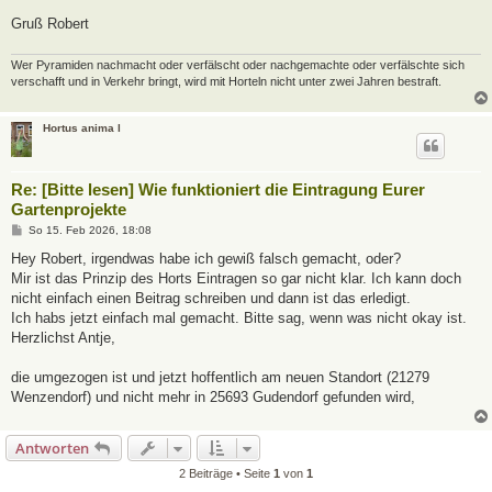
Gruß Robert
Wer Pyramiden nachmacht oder verfälscht oder nachgemachte oder verfälschte sich
verschafft und in Verkehr bringt, wird mit Horteln nicht unter zwei Jahren bestraft.
Hortus anima l
Re: [Bitte lesen] Wie funktioniert die Eintragung Eurer
Gartenprojekte
B
So 15. Feb 2026, 18:08
e
i
Hey Robert, irgendwas habe ich gewiß falsch gemacht, oder?
t
Mir ist das Prinzip des Horts Eintragen so gar nicht klar. Ich kann doch
r
a
nicht einfach einen Beitrag schreiben und dann ist das erledigt.
g
Ich habs jetzt einfach mal gemacht. Bitte sag, wenn was nicht okay ist.
Herzlichst Antje,
die umgezogen ist und jetzt hoffentlich am neuen Standort (21279
Wenzendorf) und nicht mehr in 25693 Gudendorf gefunden wird,
Antworten
2 Beiträge • Seite
1
von
1