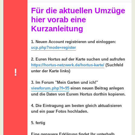
a
g
Für die aktuellen Umzüge
hier vorab eine
Kurzanleitung
1. Neuen Account registrieren und einloggen:
ucp.php?mode=register
2. Euren Hortus auf der Karte suchen und aufrufen
https://hortus-netzwerk.de/hortus-karte/
(Suchfeld
!
unter der Karte links)
3. Im Forum "Mein Garten und ich!"
viewforum.php?f=95
einen neuen Beitrag anlegen
und die Daten von Eurem Hortus dorthin kopieren.
4. Die Eintragung am besten gleich aktualisieren
und ein paar Fotos hochladen.
5. fertig
Eine genauere Erklärung findet Ihr unterhalb