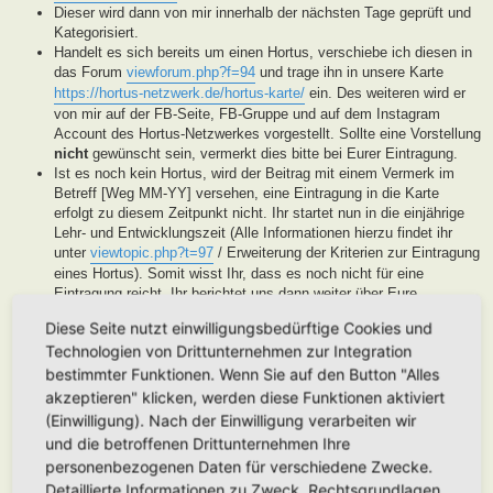
Dieser wird dann von mir innerhalb der nächsten Tage geprüft und
Kategorisiert.
Handelt es sich bereits um einen Hortus, verschiebe ich diesen in
das Forum
viewforum.php?f=94
und trage ihn in unsere Karte
https://hortus-netzwerk.de/hortus-karte/
ein. Des weiteren wird er
von mir auf der FB-Seite, FB-Gruppe und auf dem Instagram
Account des Hortus-Netzwerkes vorgestellt. Sollte eine Vorstellung
nicht
gewünscht sein, vermerkt dies bitte bei Eurer Eintragung.
Ist es noch kein Hortus, wird der Beitrag mit einem Vermerk im
Betreff [Weg MM-YY] versehen, eine Eintragung in die Karte
erfolgt zu diesem Zeitpunkt nicht. Ihr startet nun in die einjährige
Lehr- und Entwicklungszeit (Alle Informationen hierzu findet ihr
unter
viewtopic.php?t=97
/ Erweiterung der Kriterien zur Eintragung
eines Hortus). Somit wisst Ihr, dass es noch nicht für eine
Eintragung reicht, Ihr berichtet uns dann weiter über Eure
Fortschritte. Unsere User helfen Euch dann mit Tipps und Rat bei
Diese Seite nutzt einwilligungsbedürftige Cookies und
der Entwicklung Eures Gartens. Wenn unser Moderatorenteam der
Technologien von Drittunternehmen zur Integration
Meinung ist, Euer Garten ist soweit, werden wir diesen als Hortus
eintragen. Eine Überprüfung erfolgt spätestens nach Ablauf des
bestimmter Funktionen. Wenn Sie auf den Button "Alles
Lehr- und Entwicklungsjahres. Stellen wir in dieser Zeit keine
akzeptieren" klicken, werden diese Funktionen aktiviert
Aktivität fest, werden wir die Eintragung archivieren.
(Einwilligung). Nach der Einwilligung verarbeiten wir
Handelt es sich generell um keinen Hortus sondern um ein
und die betroffenen Drittunternehmen Ihre
Hortanes Habitat (Alle Gartenprojekte, die keinen klassischen
personenbezogenen Daten für verschiedene Zwecke.
Hortus mit den drei Zonen darstellen, aber in Anlehnung an das
Detaillierte Informationen zu Zweck, Rechtsgrundlagen,
Drei-Zonen-Konzept gestaltet wurde und Bestandteile dessen