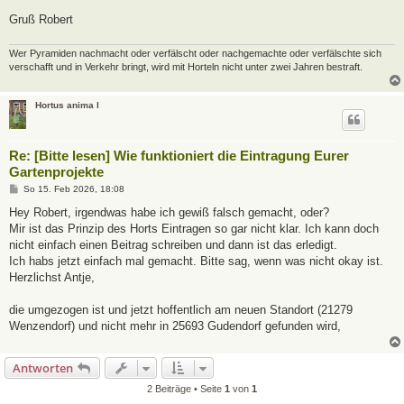
Gruß Robert
Wer Pyramiden nachmacht oder verfälscht oder nachgemachte oder verfälschte sich
verschafft und in Verkehr bringt, wird mit Horteln nicht unter zwei Jahren bestraft.
Hortus anima l
Re: [Bitte lesen] Wie funktioniert die Eintragung Eurer
Gartenprojekte
B
So 15. Feb 2026, 18:08
e
i
Hey Robert, irgendwas habe ich gewiß falsch gemacht, oder?
t
Mir ist das Prinzip des Horts Eintragen so gar nicht klar. Ich kann doch
r
a
nicht einfach einen Beitrag schreiben und dann ist das erledigt.
g
Ich habs jetzt einfach mal gemacht. Bitte sag, wenn was nicht okay ist.
Herzlichst Antje,
die umgezogen ist und jetzt hoffentlich am neuen Standort (21279
Wenzendorf) und nicht mehr in 25693 Gudendorf gefunden wird,
Antworten
2 Beiträge • Seite
1
von
1