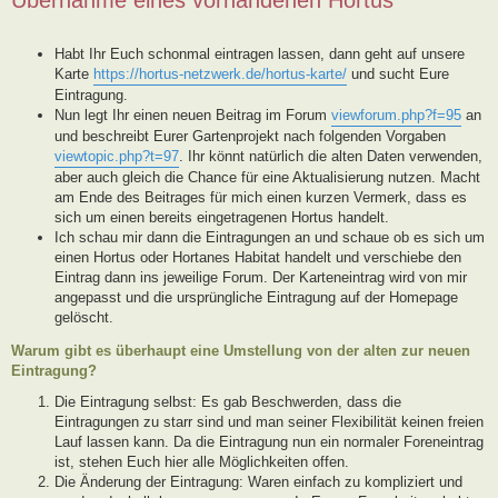
Habt Ihr Euch schonmal eintragen lassen, dann geht auf unsere
Karte
https://hortus-netzwerk.de/hortus-karte/
und sucht Eure
Eintragung.
Nun legt Ihr einen neuen Beitrag im Forum
viewforum.php?f=95
an
und beschreibt Eurer Gartenprojekt nach folgenden Vorgaben
viewtopic.php?t=97
. Ihr könnt natürlich die alten Daten verwenden,
aber auch gleich die Chance für eine Aktualisierung nutzen. Macht
am Ende des Beitrages für mich einen kurzen Vermerk, dass es
sich um einen bereits eingetragenen Hortus handelt.
Ich schau mir dann die Eintragungen an und schaue ob es sich um
einen Hortus oder Hortanes Habitat handelt und verschiebe den
Eintrag dann ins jeweilige Forum. Der Karteneintrag wird von mir
angepasst und die ursprüngliche Eintragung auf der Homepage
gelöscht.
Warum gibt es überhaupt eine Umstellung von der alten zur neuen
Eintragung?
Die Eintragung selbst: Es gab Beschwerden, dass die
Eintragungen zu starr sind und man seiner Flexibilität keinen freien
Lauf lassen kann. Da die Eintragung nun ein normaler Foreneintrag
ist, stehen Euch hier alle Möglichkeiten offen.
Die Änderung der Eintragung: Waren einfach zu kompliziert und