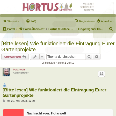
Startseite
FAQ
Registrieren
Anmelden
S
Portal
Foren-Übersicht
Hortus / Hortane Habitate / Garten auf dem Weg
Eingetragener Hortus - Mein Hortus und ich!
u
c
[Bitte lesen] Wie funktioniert die Eintragung Eurer
h
Gartenprojekte
e
Suche
Erweiterte
Antworten
2 Beiträge • Seite
1
von
1
Polarwelt
Administrator
[Bitte lesen] Wie funktioniert die Eintragung Eurer
Gartenprojekte
B
Mo 29. Mai 2023, 12:25
e
i
t
Nachricht von: Polarwelt
r