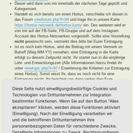
Dieser wird dann von mir innerhalb der nächsten Tage geprüft und
Kategorisiert.
Handelt es sich bereits um einen Hortus, verschiebe ich diesen in
das Forum
viewforum.php?f=94
und trage ihn in unsere Karte
https://hortus-netzwerk.de/hortus-karte/
ein. Des weiteren wird er
von mir auf der FB-Seite, FB-Gruppe und auf dem Instagram
Account des Hortus-Netzwerkes vorgestellt. Sollte eine Vorstellung
nicht
gewünscht sein, vermerkt dies bitte bei Eurer Eintragung.
Ist es noch kein Hortus, wird der Beitrag mit einem Vermerk im
Betreff [Weg MM-YY] versehen, eine Eintragung in die Karte
erfolgt zu diesem Zeitpunkt nicht. Ihr startet nun in die einjährige
Lehr- und Entwicklungszeit (Alle Informationen hierzu findet ihr
unter
viewtopic.php?t=97
/ Erweiterung der Kriterien zur Eintragung
eines Hortus). Somit wisst Ihr, dass es noch nicht für eine
Eintragung reicht, Ihr berichtet uns dann weiter über Eure
Fortschritte. Unsere User helfen Euch dann mit Tipps und Rat bei
Diese Seite nutzt einwilligungsbedürftige Cookies und
der Entwicklung Eures Gartens. Wenn unser Moderatorenteam der
Technologien von Drittunternehmen zur Integration
Meinung ist, Euer Garten ist soweit, werden wir diesen als Hortus
eintragen. Eine Überprüfung erfolgt spätestens nach Ablauf des
bestimmter Funktionen. Wenn Sie auf den Button "Alles
Lehr- und Entwicklungsjahres. Stellen wir in dieser Zeit keine
akzeptieren" klicken, werden diese Funktionen aktiviert
Aktivität fest, werden wir die Eintragung archivieren.
(Einwilligung). Nach der Einwilligung verarbeiten wir
Handelt es sich generell um keinen Hortus sondern um ein
und die betroffenen Drittunternehmen Ihre
Hortanes Habitat (Alle Gartenprojekte, die keinen klassischen
personenbezogenen Daten für verschiedene Zwecke.
Hortus mit den drei Zonen darstellen, aber in Anlehnung an das
Detaillierte Informationen zu Zweck, Rechtsgrundlagen,
Drei-Zonen-Konzept gestaltet wurde und Bestandteile dessen