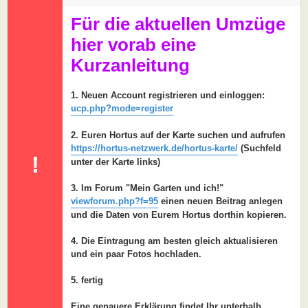
a
g
Für die aktuellen Umzüge
hier vorab eine
Kurzanleitung
1. Neuen Account registrieren und einloggen:
ucp.php?mode=register
2. Euren Hortus auf der Karte suchen und aufrufen
https://hortus-netzwerk.de/hortus-karte/
(Suchfeld
!
unter der Karte links)
3. Im Forum "Mein Garten und ich!"
viewforum.php?f=95
einen neuen Beitrag anlegen
und die Daten von Eurem Hortus dorthin kopieren.
4. Die Eintragung am besten gleich aktualisieren
und ein paar Fotos hochladen.
5. fertig
Eine genauere Erklärung findet Ihr unterhalb