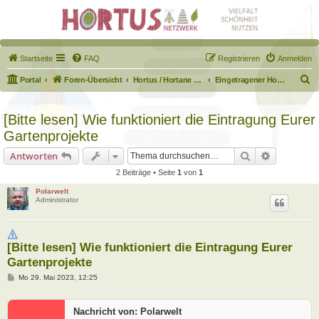
Startseite
FAQ
Registrieren
Anmelden
S
Portal
Foren-Übersicht
Hortus / Hortane Habitate / Garten auf dem Weg
Eingetragener Hortus - Mein Hortus und ich!
u
c
[Bitte lesen] Wie funktioniert die Eintragung Eurer
h
Gartenprojekte
e
Suche
Erweiterte
Antworten
2 Beiträge • Seite
1
von
1
Polarwelt
Administrator
[Bitte lesen] Wie funktioniert die Eintragung Eurer
Gartenprojekte
B
Mo 29. Mai 2023, 12:25
e
i
t
Nachricht von: Polarwelt
r