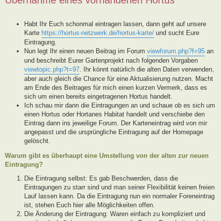
Habt Ihr Euch schonmal eintragen lassen, dann geht auf unsere
Karte
https://hortus-netzwerk.de/hortus-karte/
und sucht Eure
Eintragung.
Nun legt Ihr einen neuen Beitrag im Forum
viewforum.php?f=95
an
und beschreibt Eurer Gartenprojekt nach folgenden Vorgaben
viewtopic.php?t=97
. Ihr könnt natürlich die alten Daten verwenden,
aber auch gleich die Chance für eine Aktualisierung nutzen. Macht
am Ende des Beitrages für mich einen kurzen Vermerk, dass es
sich um einen bereits eingetragenen Hortus handelt.
Ich schau mir dann die Eintragungen an und schaue ob es sich um
einen Hortus oder Hortanes Habitat handelt und verschiebe den
Eintrag dann ins jeweilige Forum. Der Karteneintrag wird von mir
angepasst und die ursprüngliche Eintragung auf der Homepage
gelöscht.
Warum gibt es überhaupt eine Umstellung von der alten zur neuen
Eintragung?
Die Eintragung selbst: Es gab Beschwerden, dass die
Eintragungen zu starr sind und man seiner Flexibilität keinen freien
Lauf lassen kann. Da die Eintragung nun ein normaler Foreneintrag
ist, stehen Euch hier alle Möglichkeiten offen.
Die Änderung der Eintragung: Waren einfach zu kompliziert und