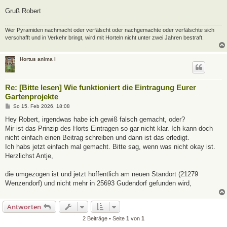
Gruß Robert
Wer Pyramiden nachmacht oder verfälscht oder nachgemachte oder verfälschte sich
verschafft und in Verkehr bringt, wird mit Horteln nicht unter zwei Jahren bestraft.
Hortus anima l
Re: [Bitte lesen] Wie funktioniert die Eintragung Eurer
Gartenprojekte
B
So 15. Feb 2026, 18:08
e
i
Hey Robert, irgendwas habe ich gewiß falsch gemacht, oder?
t
Mir ist das Prinzip des Horts Eintragen so gar nicht klar. Ich kann doch
r
a
nicht einfach einen Beitrag schreiben und dann ist das erledigt.
g
Ich habs jetzt einfach mal gemacht. Bitte sag, wenn was nicht okay ist.
Herzlichst Antje,
die umgezogen ist und jetzt hoffentlich am neuen Standort (21279
Wenzendorf) und nicht mehr in 25693 Gudendorf gefunden wird,
Antworten
2 Beiträge • Seite
1
von
1