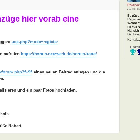
Polarwe
Administ
Beiträge
mzüge hier vorab eine
Registrie
Wohnort
Hortus-
Hat sich
Danksag
Kontakt
oggen:
ucp.php?mode=register
Hortu
nd aufrufen
https://hortus-netzwerk.de/hortus-karte/
wforum.php?f=95
einen neuen Beitrag anlegen und die
en.
alisieren und ein paar Fotos hochladen.
rhalb
rüße Robert