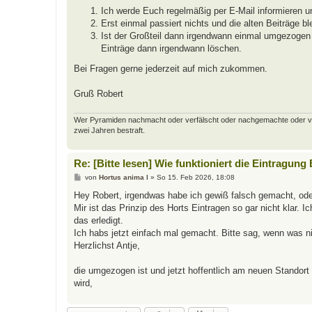
Ich werde Euch regelmäßig per E-Mail informieren u
Erst einmal passiert nichts und die alten Beiträge bl
Ist der Großteil dann irgendwann einmal umgezogen u
Einträge dann irgendwann löschen.
Bei Fragen gerne jederzeit auf mich zukommen.
Gruß Robert
Wer Pyramiden nachmacht oder verfälscht oder nachgemachte oder verfäl
zwei Jahren bestraft.
Re: [Bitte lesen] Wie funktioniert die Eintragung
B
von
Hortus anima l
»
So 15. Feb 2026, 18:08
e
i
Hey Robert, irgendwas habe ich gewiß falsch gemacht, od
t
Mir ist das Prinzip des Horts Eintragen so gar nicht klar. 
r
a
das erledigt.
g
Ich habs jetzt einfach mal gemacht. Bitte sag, wenn was ni
Herzlichst Antje,
die umgezogen ist und jetzt hoffentlich am neuen Standor
wird,