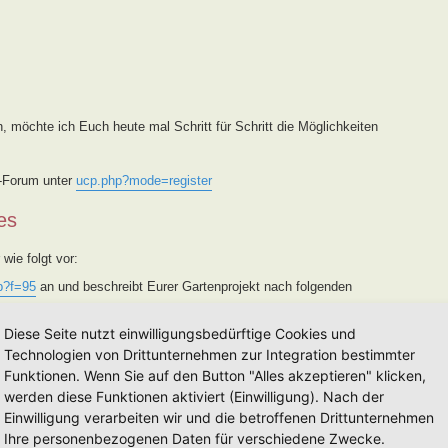
, möchte ich Euch heute mal Schritt für Schritt die Möglichkeiten
s-Forum unter
ucp.php?mode=register
es
wie folgt vor:
p?f=95
an und beschreibt Eurer Gartenprojekt nach folgenden
 geprüft und Kategorisiert.
Diese Seite nutzt einwilligungsbedürftige Cookies und
e ich diesen in das Forum
viewforum.php?f=94
und trage ihn in
Technologien von Drittunternehmen zur Integration bestimmter
/
ein. Des weiteren wird er von mir auf der FB-Seite, FB-Gruppe
Funktionen. Wenn Sie auf den Button "Alles akzeptieren" klicken,
s vorgestellt. Sollte eine Vorstellung
nicht
gewünscht sein,
werden diese Funktionen aktiviert (Einwilligung). Nach der
Einwilligung verarbeiten wir und die betroffenen Drittunternehmen
 Vermerk im Betreff [Weg MM-YY] versehen, eine Eintragung in die
nun in die einjährige Lehr- und Entwicklungszeit (Alle Informationen
Ihre personenbezogenen Daten für verschiedene Zwecke.