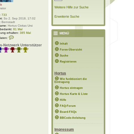
lt
Weitere Hilfe zur Suche
rator
:
733
Erweiterte Suche
rt:
So 2. Sep 2018, 17:02
:
Bernstadt
Name:
Hortus Civitas Ursi
 bedankt:
81 Mal
ung erhalten:
385 Mal
MENÜ
K
daten:
o
n
Inhalt
s-Netzwerk Unterstützer
t
Foren-Übersicht
a
k
Suche
t
d
Registrieren
a
t
e
Hortus
n
v
Wie funktioniert die
Eintragung
o
n
Hortus eintragen
P
o
Hortus Karte & Liste
l
Hilfe
a
r
FAQ-Forum
w
e
Board-FAQs
l
BBCode-Anleitung
t
Impressum