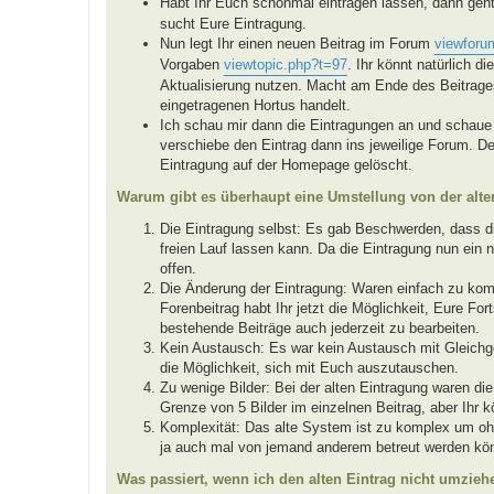
Habt Ihr Euch schonmal eintragen lassen, dann geh
sucht Eure Eintragung.
Nun legt Ihr einen neuen Beitrag im Forum
viewforu
Vorgaben
viewtopic.php?t=97
. Ihr könnt natürlich d
Aktualisierung nutzen. Macht am Ende des Beitrages
eingetragenen Hortus handelt.
Ich schau mir dann die Eintragungen an und schaue 
verschiebe den Eintrag dann ins jeweilige Forum. De
Eintragung auf der Homepage gelöscht.
Warum gibt es überhaupt eine Umstellung von der alt
Die Eintragung selbst: Es gab Beschwerden, dass die
freien Lauf lassen kann. Da die Eintragung nun ein n
offen.
Die Änderung der Eintragung: Waren einfach zu ko
Forenbeitrag habt Ihr jetzt die Möglichkeit, Eure Fo
bestehende Beiträge auch jederzeit zu bearbeiten.
Kein Austausch: Es war kein Austausch mit Gleichg
die Möglichkeit, sich mit Euch auszutauschen.
Zu wenige Bilder: Bei der alten Eintragung waren die
Grenze von 5 Bilder im einzelnen Beitrag, aber Ihr 
Komplexität: Das alte System ist zu komplex um oh
ja auch mal von jemand anderem betreut werden kö
Was passiert, wenn ich den alten Eintrag nicht umzieh