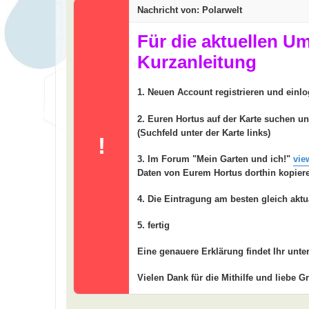
t
Nachricht von: Polarwelt
r
a
g
Für die aktuellen U
Kurzanleitung
1. Neuen Account registrieren und einl
2. Euren Hortus auf der Karte suchen u
(Suchfeld unter der Karte links)
!
3. Im Forum "Mein Garten und ich!"
vie
Daten von Eurem Hortus dorthin kopier
4. Die Eintragung am besten gleich aktu
5. fertig
Eine genauere Erklärung findet Ihr unte
Vielen Dank für die Mithilfe und liebe G