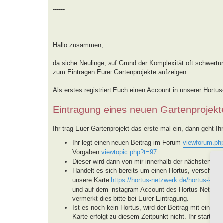
------
Hallo zusammen,
da siche Neulinge, auf Grund der Komplexität oft schwertun
zum Eintragen Eurer Gartenprojekte aufzeigen.
Als erstes registriert Euch einen Account in unserer Hortu
Eintragung eines neuen Gartenprojekt
Ihr trag Euer Gartenprojekt das erste mal ein, dann geht Ihr 
Ihr legt einen neuen Beitrag im Forum
viewforum.ph
Vorgaben
viewtopic.php?t=97
Dieser wird dann von mir innerhalb der nächsten Tage
Handelt es sich bereits um einen Hortus, verschieb
unsere Karte
https://hortus-netzwerk.de/hortus-karte
und auf dem Instagram Account des Hortus-Netzwerke
vermerkt dies bitte bei Eurer Eintragung.
Ist es noch kein Hortus, wird der Beitrag mit einem
Karte erfolgt zu diesem Zeitpunkt nicht. Ihr startet 