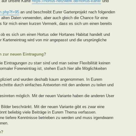
t auf unsere Karte
https://hortus-netzwerk.de/hortus-karte/
und
m.php?f=95
an und beschreibt Eurer Gartenprojekt nach folgenden
ie alten Daten verwenden, aber auch gleich die Chance für eine
 für mich einen kurzen Vermerk, dass es sich um einen bereits
ob es sich um einen Hortus oder Hortanes Habitat handelt und
r Karteneintrag wird von mir angepasst und die ursprüngliche
en zur neuen Eintragung?
 Eintragungen zu starr sind und man seiner Flexibilität keinen
ormaler Foreneintrag ist, stehen Euch hier alle Möglichkeiten
mpliziert und wurden deshalb kaum angenommen. In Eurem
rtschritte durch einfaches Antworten mit den anderen zu teilen und
esinnten möglich. Mit der neuen Variante haben die anderen User
 Bilder beschränkt. Mit der neuen Variante gibt es zwar eine
könnt beliebig viele Beiträge in Eurem Thema verfassen.
ne tiefere Kenntnisse betrieben zu werden und muss irgendwann
nnen.
e?