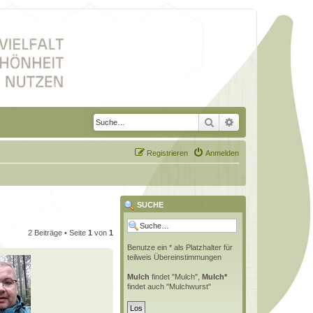
Suche
Erweiterte Suche
Registrieren
Anmelden
SUCHE
2 Beiträge • Seite
1
von
1
Benutze ein * als Platzhalter für
teilweis Übereinstimmungen
Mulch
findet "Mulch",
Mulch*
findet auch "Mulchwurst"