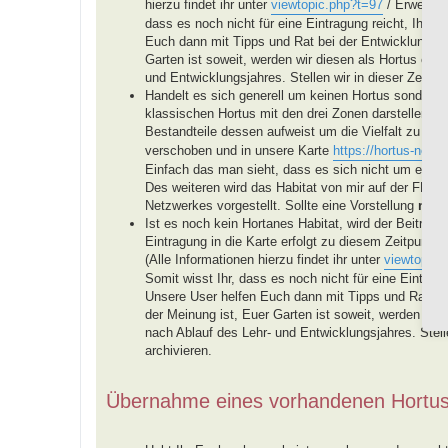
hierzu findet ihr unter
viewtopic.php?t=97
/ Erweiteru
dass es noch nicht für eine Eintragung reicht, Ihr be
Euch dann mit Tipps und Rat bei der Entwicklung E
Garten ist soweit, werden wir diesen als Hortus eint
und Entwicklungsjahres. Stellen wir in dieser Zeit ke
Handelt es sich generell um keinen Hortus sondern u
klassischen Hortus mit den drei Zonen darstellen, 
Bestandteile dessen aufweist um die Vielfalt zu för
verschoben und in unsere Karte
https://hortus-netzw
Einfach das man sieht, dass es sich nicht um einen
Des weiteren wird das Habitat von mir auf der FB-
Netzwerkes vorgestellt. Sollte eine Vorstellung
nich
Ist es noch kein Hortanes Habitat, wird der Beitra
Eintragung in die Karte erfolgt zu diesem Zeitpunkt n
(Alle Informationen hierzu findet ihr unter
viewtopic.
Somit wisst Ihr, dass es noch nicht für eine Eintragu
Unsere User helfen Euch dann mit Tipps und Rat b
der Meinung ist, Euer Garten ist soweit, werden wir 
nach Ablauf des Lehr- und Entwicklungsjahres. Stellen
archivieren.
Übernahme eines vorhandenen Hortu