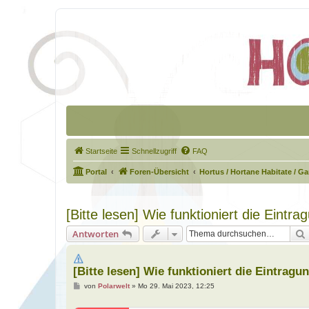
Startseite
Schnellzugriff
FAQ
Portal
Foren-Übersicht
Hortus / Hortane Habitate / G
[Bitte lesen] Wie funktioniert die Eintr
Antworten
[Bitte lesen] Wie funktioniert die Eintrag
B
von
Polarwelt
»
Mo 29. Mai 2023, 12:25
e
i