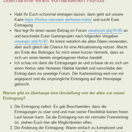
Habt Ihr Euch schonmal eintragen lassen, dann geht auf unsere
Karte
https://hortus-netzwerk.de/hortus-karte/
und sucht Eure
Eintragung.
Nun legt Ihr einen neuen Beitrag im Forum
viewforum.php?f=95
an
und beschreibt Eurer Gartenprojekt nach folgenden Vorgaben
viewtopic.php?t=97
. Ihr könnt natürlich die alten Daten verwenden,
aber auch gleich die Chance für eine Aktualisierung nutzen. Macht
am Ende des Beitrages für mich einen kurzen Vermerk, dass es
sich um einen bereits eingetragenen Hortus handelt.
Ich schau mir dann die Eintragungen an und schaue ob es sich um
einen Hortus oder Hortanes Habitat handelt und verschiebe den
Eintrag dann ins jeweilige Forum. Der Karteneintrag wird von mir
angepasst und die ursprüngliche Eintragung auf der Homepage
gelöscht.
Warum gibt es überhaupt eine Umstellung von der alten zur neuen
Eintragung?
Die Eintragung selbst: Es gab Beschwerden, dass die
Eintragungen zu starr sind und man seiner Flexibilität keinen freien
Lauf lassen kann. Da die Eintragung nun ein normaler Foreneintrag
ist, stehen Euch hier alle Möglichkeiten offen.
Die Änderung der Eintragung: Waren einfach zu kompliziert und