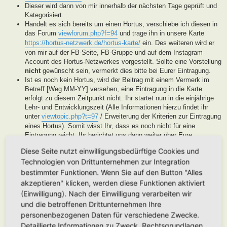
Dieser wird dann von mir innerhalb der nächsten Tage geprüft und
Kategorisiert.
Handelt es sich bereits um einen Hortus, verschiebe ich diesen in
das Forum
viewforum.php?f=94
und trage ihn in unsere Karte
https://hortus-netzwerk.de/hortus-karte/
ein. Des weiteren wird er
von mir auf der FB-Seite, FB-Gruppe und auf dem Instagram
Account des Hortus-Netzwerkes vorgestellt. Sollte eine Vorstellung
nicht
gewünscht sein, vermerkt dies bitte bei Eurer Eintragung.
Ist es noch kein Hortus, wird der Beitrag mit einem Vermerk im
Betreff [Weg MM-YY] versehen, eine Eintragung in die Karte
erfolgt zu diesem Zeitpunkt nicht. Ihr startet nun in die einjährige
Lehr- und Entwicklungszeit (Alle Informationen hierzu findet ihr
unter
viewtopic.php?t=97
/ Erweiterung der Kriterien zur Eintragung
eines Hortus). Somit wisst Ihr, dass es noch nicht für eine
Eintragung reicht, Ihr berichtet uns dann weiter über Eure
Fortschritte. Unsere User helfen Euch dann mit Tipps und Rat bei
Diese Seite nutzt einwilligungsbedürftige Cookies und
der Entwicklung Eures Gartens. Wenn unser Moderatorenteam der
Technologien von Drittunternehmen zur Integration
Meinung ist, Euer Garten ist soweit, werden wir diesen als Hortus
eintragen. Eine Überprüfung erfolgt spätestens nach Ablauf des
bestimmter Funktionen. Wenn Sie auf den Button "Alles
Lehr- und Entwicklungsjahres. Stellen wir in dieser Zeit keine
akzeptieren" klicken, werden diese Funktionen aktiviert
Aktivität fest, werden wir die Eintragung archivieren.
(Einwilligung). Nach der Einwilligung verarbeiten wir
Handelt es sich generell um keinen Hortus sondern um ein
und die betroffenen Drittunternehmen Ihre
Hortanes Habitat (Alle Gartenprojekte, die keinen klassischen
personenbezogenen Daten für verschiedene Zwecke.
Hortus mit den drei Zonen darstellen, aber in Anlehnung an das
Detaillierte Informationen zu Zweck, Rechtsgrundlagen,
Drei-Zonen-Konzept gestaltet wurde und Bestandteile dessen