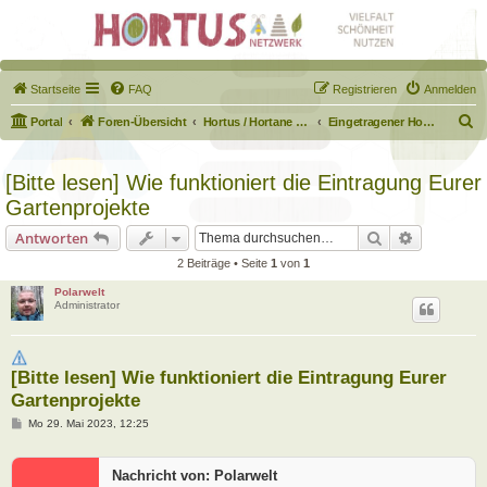
Startseite
FAQ
Registrieren
Anmelden
S
Portal
Foren-Übersicht
Hortus / Hortane Habitate / Garten auf dem Weg
Eingetragener Hortus - Mein Hortus und ich!
u
c
[Bitte lesen] Wie funktioniert die Eintragung Eurer
h
Gartenprojekte
e
Suche
Erweiterte
Antworten
2 Beiträge • Seite
1
von
1
Polarwelt
Administrator
[Bitte lesen] Wie funktioniert die Eintragung Eurer
Gartenprojekte
B
Mo 29. Mai 2023, 12:25
e
i
t
Nachricht von: Polarwelt
r