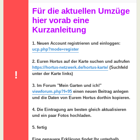
a
g
Für die aktuellen Umzüge
hier vorab eine
Kurzanleitung
1. Neuen Account registrieren und einloggen:
ucp.php?mode=register
2. Euren Hortus auf der Karte suchen und aufrufen
https://hortus-netzwerk.de/hortus-karte/
(Suchfeld
!
unter der Karte links)
3. Im Forum "Mein Garten und ich!"
viewforum.php?f=95
einen neuen Beitrag anlegen
und die Daten von Eurem Hortus dorthin kopieren.
4. Die Eintragung am besten gleich aktualisieren
und ein paar Fotos hochladen.
5. fertig
Eine genauere Erklärung findet Ihr unterhalb