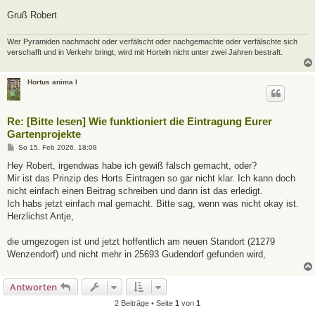
Gruß Robert
Wer Pyramiden nachmacht oder verfälscht oder nachgemachte oder verfälschte sich
verschafft und in Verkehr bringt, wird mit Horteln nicht unter zwei Jahren bestraft.
Hortus anima l
Re: [Bitte lesen] Wie funktioniert die Eintragung Eurer
Gartenprojekte
B
So 15. Feb 2026, 18:08
e
i
Hey Robert, irgendwas habe ich gewiß falsch gemacht, oder?
t
Mir ist das Prinzip des Horts Eintragen so gar nicht klar. Ich kann doch
r
a
nicht einfach einen Beitrag schreiben und dann ist das erledigt.
g
Ich habs jetzt einfach mal gemacht. Bitte sag, wenn was nicht okay ist.
Herzlichst Antje,
die umgezogen ist und jetzt hoffentlich am neuen Standort (21279
Wenzendorf) und nicht mehr in 25693 Gudendorf gefunden wird,
Antworten
2 Beiträge • Seite
1
von
1