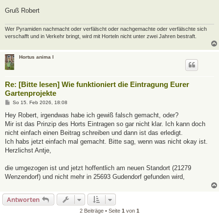
Gruß Robert
Wer Pyramiden nachmacht oder verfälscht oder nachgemachte oder verfälschte sich
verschafft und in Verkehr bringt, wird mit Horteln nicht unter zwei Jahren bestraft.
Hortus anima l
Re: [Bitte lesen] Wie funktioniert die Eintragung Eurer
Gartenprojekte
B
So 15. Feb 2026, 18:08
e
i
Hey Robert, irgendwas habe ich gewiß falsch gemacht, oder?
t
Mir ist das Prinzip des Horts Eintragen so gar nicht klar. Ich kann doch
r
a
nicht einfach einen Beitrag schreiben und dann ist das erledigt.
g
Ich habs jetzt einfach mal gemacht. Bitte sag, wenn was nicht okay ist.
Herzlichst Antje,
die umgezogen ist und jetzt hoffentlich am neuen Standort (21279
Wenzendorf) und nicht mehr in 25693 Gudendorf gefunden wird,
Antworten
2 Beiträge • Seite
1
von
1