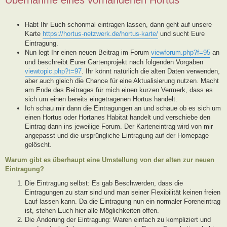
Habt Ihr Euch schonmal eintragen lassen, dann geht auf unsere
Karte
https://hortus-netzwerk.de/hortus-karte/
und sucht Eure
Eintragung.
Nun legt Ihr einen neuen Beitrag im Forum
viewforum.php?f=95
an
und beschreibt Eurer Gartenprojekt nach folgenden Vorgaben
viewtopic.php?t=97
. Ihr könnt natürlich die alten Daten verwenden,
aber auch gleich die Chance für eine Aktualisierung nutzen. Macht
am Ende des Beitrages für mich einen kurzen Vermerk, dass es
sich um einen bereits eingetragenen Hortus handelt.
Ich schau mir dann die Eintragungen an und schaue ob es sich um
einen Hortus oder Hortanes Habitat handelt und verschiebe den
Eintrag dann ins jeweilige Forum. Der Karteneintrag wird von mir
angepasst und die ursprüngliche Eintragung auf der Homepage
gelöscht.
Warum gibt es überhaupt eine Umstellung von der alten zur neuen
Eintragung?
Die Eintragung selbst: Es gab Beschwerden, dass die
Eintragungen zu starr sind und man seiner Flexibilität keinen freien
Lauf lassen kann. Da die Eintragung nun ein normaler Foreneintrag
ist, stehen Euch hier alle Möglichkeiten offen.
Die Änderung der Eintragung: Waren einfach zu kompliziert und