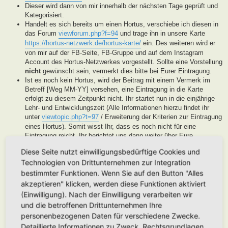
Dieser wird dann von mir innerhalb der nächsten Tage geprüft und
Kategorisiert.
Handelt es sich bereits um einen Hortus, verschiebe ich diesen in
das Forum
viewforum.php?f=94
und trage ihn in unsere Karte
https://hortus-netzwerk.de/hortus-karte/
ein. Des weiteren wird er
von mir auf der FB-Seite, FB-Gruppe und auf dem Instagram
Account des Hortus-Netzwerkes vorgestellt. Sollte eine Vorstellung
nicht
gewünscht sein, vermerkt dies bitte bei Eurer Eintragung.
Ist es noch kein Hortus, wird der Beitrag mit einem Vermerk im
Betreff [Weg MM-YY] versehen, eine Eintragung in die Karte
erfolgt zu diesem Zeitpunkt nicht. Ihr startet nun in die einjährige
Lehr- und Entwicklungszeit (Alle Informationen hierzu findet ihr
unter
viewtopic.php?t=97
/ Erweiterung der Kriterien zur Eintragung
eines Hortus). Somit wisst Ihr, dass es noch nicht für eine
Eintragung reicht, Ihr berichtet uns dann weiter über Eure
Fortschritte. Unsere User helfen Euch dann mit Tipps und Rat bei
Diese Seite nutzt einwilligungsbedürftige Cookies und
der Entwicklung Eures Gartens. Wenn unser Moderatorenteam der
Technologien von Drittunternehmen zur Integration
Meinung ist, Euer Garten ist soweit, werden wir diesen als Hortus
eintragen. Eine Überprüfung erfolgt spätestens nach Ablauf des
bestimmter Funktionen. Wenn Sie auf den Button "Alles
Lehr- und Entwicklungsjahres. Stellen wir in dieser Zeit keine
akzeptieren" klicken, werden diese Funktionen aktiviert
Aktivität fest, werden wir die Eintragung archivieren.
(Einwilligung). Nach der Einwilligung verarbeiten wir
Handelt es sich generell um keinen Hortus sondern um ein
und die betroffenen Drittunternehmen Ihre
Hortanes Habitat (Alle Gartenprojekte, die keinen klassischen
personenbezogenen Daten für verschiedene Zwecke.
Hortus mit den drei Zonen darstellen, aber in Anlehnung an das
Detaillierte Informationen zu Zweck, Rechtsgrundlagen,
Drei-Zonen-Konzept gestaltet wurde und Bestandteile dessen