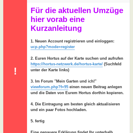
a
g
Für die aktuellen Umzüge
hier vorab eine
Kurzanleitung
1. Neuen Account registrieren und einloggen:
ucp.php?mode=register
2. Euren Hortus auf der Karte suchen und aufrufen
https://hortus-netzwerk.de/hortus-karte/
(Suchfeld
!
unter der Karte links)
3. Im Forum "Mein Garten und ich!"
viewforum.php?f=95
einen neuen Beitrag anlegen
und die Daten von Eurem Hortus dorthin kopieren.
4. Die Eintragung am besten gleich aktualisieren
und ein paar Fotos hochladen.
5. fertig
Eine genauere Erklärung findet Ihr unterhalb