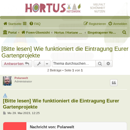
Startseite
FAQ
Registrieren
Anmelden
S
Portal
Foren-Übersicht
Hortus / Hortane Habitate / Garten auf dem Weg
Eingetragener Hortus - Mein Hortus und ich!
u
c
[Bitte lesen] Wie funktioniert die Eintragung Eurer
h
Gartenprojekte
e
Suche
Erweiterte
Antworten
2 Beiträge • Seite
1
von
1
Polarwelt
Administrator
[Bitte lesen] Wie funktioniert die Eintragung Eurer
Gartenprojekte
B
Mo 29. Mai 2023, 12:25
e
i
t
Nachricht von: Polarwelt
r