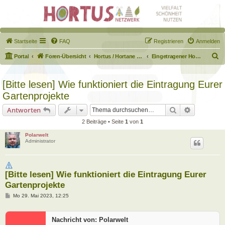
Startseite
FAQ
Registrieren
Anmelden
S
Portal
Foren-Übersicht
Hortus / Hortane Habitate / Garten auf dem Weg
Eingetragener Hortus - Mein Hortus und ich!
u
c
[Bitte lesen] Wie funktioniert die Eintragung Eurer
h
Gartenprojekte
e
Suche
Erweiterte
Antworten
2 Beiträge • Seite
1
von
1
Polarwelt
Administrator
[Bitte lesen] Wie funktioniert die Eintragung Eurer
Gartenprojekte
B
Mo 29. Mai 2023, 12:25
e
i
t
Nachricht von: Polarwelt
r