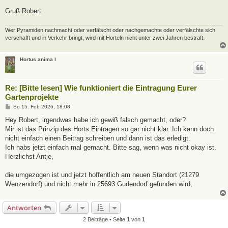
Gruß Robert
Wer Pyramiden nachmacht oder verfälscht oder nachgemachte oder verfälschte sich
verschafft und in Verkehr bringt, wird mit Horteln nicht unter zwei Jahren bestraft.
Hortus anima l
Re: [Bitte lesen] Wie funktioniert die Eintragung Eurer
Gartenprojekte
B
So 15. Feb 2026, 18:08
e
i
Hey Robert, irgendwas habe ich gewiß falsch gemacht, oder?
t
Mir ist das Prinzip des Horts Eintragen so gar nicht klar. Ich kann doch
r
a
nicht einfach einen Beitrag schreiben und dann ist das erledigt.
g
Ich habs jetzt einfach mal gemacht. Bitte sag, wenn was nicht okay ist.
Herzlichst Antje,
die umgezogen ist und jetzt hoffentlich am neuen Standort (21279
Wenzendorf) und nicht mehr in 25693 Gudendorf gefunden wird,
Antworten
2 Beiträge • Seite
1
von
1