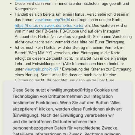
Dieser wird dann von mir innerhalb der nächsten Tage geprüft und
Kategorisiert.
Handelt es sich bereits um einen Hortus, verschiebe ich diesen in
das Forum
viewforum.php?f=94
und trage ihn in unsere Karte
https://hortus-netzwerk.de/hortus-karte/
ein. Des weiteren wird er
von mir auf der FB-Seite, FB-Gruppe und auf dem Instagram
Account des Hortus-Netzwerkes vorgestellt. Sollte eine Vorstellung
nicht
gewünscht sein, vermerkt dies bitte bei Eurer Eintragung.
Ist es noch kein Hortus, wird der Beitrag mit einem Vermerk im
Betreff [Weg MM-YY] versehen, eine Eintragung in die Karte
erfolgt zu diesem Zeitpunkt nicht. Ihr startet nun in die einjährige
Lehr- und Entwicklungszeit (Alle Informationen hierzu findet ihr
unter
viewtopic.php?t=97
/ Erweiterung der Kriterien zur Eintragung
eines Hortus). Somit wisst Ihr, dass es noch nicht für eine
Eintragung reicht, Ihr berichtet uns dann weiter über Eure
Fortschritte. Unsere User helfen Euch dann mit Tipps und Rat bei
Diese Seite nutzt einwilligungsbedürftige Cookies und
der Entwicklung Eures Gartens. Wenn unser Moderatorenteam der
Technologien von Drittunternehmen zur Integration
Meinung ist, Euer Garten ist soweit, werden wir diesen als Hortus
eintragen. Eine Überprüfung erfolgt spätestens nach Ablauf des
bestimmter Funktionen. Wenn Sie auf den Button "Alles
Lehr- und Entwicklungsjahres. Stellen wir in dieser Zeit keine
akzeptieren" klicken, werden diese Funktionen aktiviert
Aktivität fest, werden wir die Eintragung archivieren.
(Einwilligung). Nach der Einwilligung verarbeiten wir
Handelt es sich generell um keinen Hortus sondern um ein
und die betroffenen Drittunternehmen Ihre
Hortanes Habitat (Alle Gartenprojekte, die keinen klassischen
personenbezogenen Daten für verschiedene Zwecke.
Hortus mit den drei Zonen darstellen, aber in Anlehnung an das
Detaillierte Informationen zu Zweck, Rechtsgrundlagen,
Drei-Zonen-Konzept gestaltet wurde und Bestandteile dessen