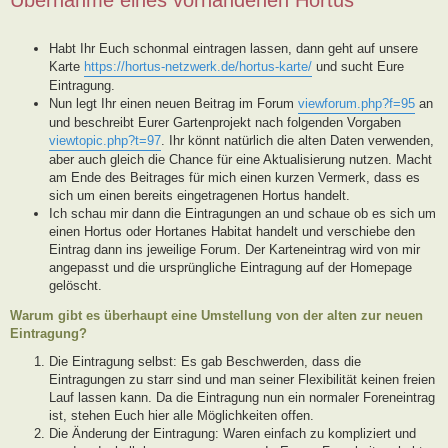
Habt Ihr Euch schonmal eintragen lassen, dann geht auf unsere
Karte
https://hortus-netzwerk.de/hortus-karte/
und sucht Eure
Eintragung.
Nun legt Ihr einen neuen Beitrag im Forum
viewforum.php?f=95
an
und beschreibt Eurer Gartenprojekt nach folgenden Vorgaben
viewtopic.php?t=97
. Ihr könnt natürlich die alten Daten verwenden,
aber auch gleich die Chance für eine Aktualisierung nutzen. Macht
am Ende des Beitrages für mich einen kurzen Vermerk, dass es
sich um einen bereits eingetragenen Hortus handelt.
Ich schau mir dann die Eintragungen an und schaue ob es sich um
einen Hortus oder Hortanes Habitat handelt und verschiebe den
Eintrag dann ins jeweilige Forum. Der Karteneintrag wird von mir
angepasst und die ursprüngliche Eintragung auf der Homepage
gelöscht.
Warum gibt es überhaupt eine Umstellung von der alten zur neuen
Eintragung?
Die Eintragung selbst: Es gab Beschwerden, dass die
Eintragungen zu starr sind und man seiner Flexibilität keinen freien
Lauf lassen kann. Da die Eintragung nun ein normaler Foreneintrag
ist, stehen Euch hier alle Möglichkeiten offen.
Die Änderung der Eintragung: Waren einfach zu kompliziert und