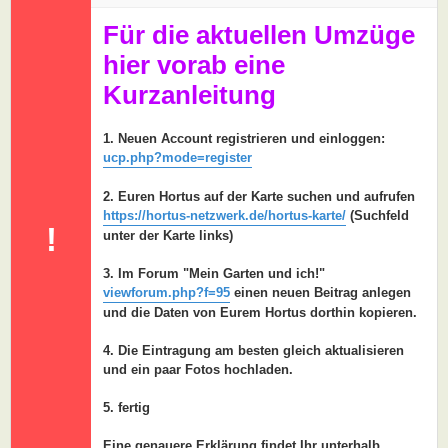
a
g
Für die aktuellen Umzüge
hier vorab eine
Kurzanleitung
1. Neuen Account registrieren und einloggen:
ucp.php?mode=register
2. Euren Hortus auf der Karte suchen und aufrufen
https://hortus-netzwerk.de/hortus-karte/
(Suchfeld
!
unter der Karte links)
3. Im Forum "Mein Garten und ich!"
viewforum.php?f=95
einen neuen Beitrag anlegen
und die Daten von Eurem Hortus dorthin kopieren.
4. Die Eintragung am besten gleich aktualisieren
und ein paar Fotos hochladen.
5. fertig
Eine genauere Erklärung findet Ihr unterhalb