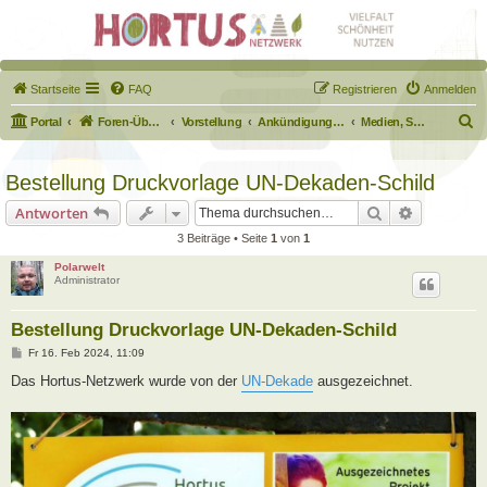
Startseite
FAQ
Registrieren
Anmelden
S
Portal
Foren-Übersicht
Vorstellung
Ankündigungen & Fragen zum Forum
Medien, Schilder, Downloads
u
c
Bestellung Druckvorlage UN-Dekaden-Schild
h
Suche
Erweiterte
Antworten
e
3 Beiträge • Seite
1
von
1
Polarwelt
Administrator
Bestellung Druckvorlage UN-Dekaden-Schild
B
Fr 16. Feb 2024, 11:09
e
i
Das Hortus-Netzwerk wurde von der
UN-Dekade
ausgezeichnet.
t
r
a
g