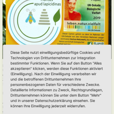
Diese Seite nutzt einwilligungsbedürftige Cookies und
Technologien von Drittunternehmen zur Integration
bestimmter Funktionen. Wenn Sie auf den Button "Alles
Hier könnt Ihr von Antje Müller eine Druckvorlage für Euer Hortus-Schild
akzeptieren" klicken, werden diese Funktionen aktiviert
UN-Dekade 2019 mit dem Namen Eures Hortus bestellen. Die
(Einwilligung). Nach der Einwilligung verarbeiten wir
druckfertige Datei bekommt Ihr anschließend per Email zugesendet.
und die betroffenen Drittunternehmen Ihre
Zusätzlich enthält die E-Mail weitere Informationen die Ihr zum Druck des
personenbezogenen Daten für verschiedene Zwecke.
Schildes benötigt.
Detaillierte Informationen zu Zweck, Rechtsgrundlagen,
Der Druck wird durch jeden selbstständig durchgeführt.
Drittunternehmen können Sie unter dem Button "Mehr"
und in unserer Datenschutzerklärung einsehen. Sie
Als Energieausgleich für die Arbeit von Antje, bietet sich eine freiwillige
können Ihre Einwilligung jederzeit widerrufen.
Hortus-Naturalienspende an. Essbares, Pflanzbares oder Säbares das Ihr
gern teilen möchtet ist hier herzlich willkommen :-)