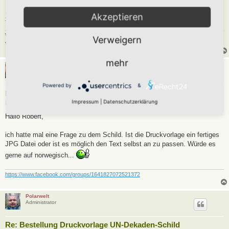
zum Bestellformular
Akzeptieren
Wer Pyramiden nachmacht oder verfälscht oder nachgemachte oder verfälschte sich
Verweigern
verschafft und in Verkehr bringt, wird mit Horteln nicht unter zwei Jahren bestraft.
mehr
RonB
Powered by
&
Re: Bestellung Druckvorlage UN-Dekaden-Schild
Impressum
|
Datenschutzerklärung
B
Sa 27. Apr 2024, 16:39
e
i
Hallo Robert,
t
r
a
ich hatte mal eine Frage zu dem Schild. Ist die Druckvorlage ein fertiges
g
JPG Datei oder ist es möglich den Text selbst an zu passen. Würde es
gerne auf norwegisch...
https://www.facebook.com/groups/1641827072521372
Polarwelt
Administrator
Re: Bestellung Druckvorlage UN-Dekaden-Schild