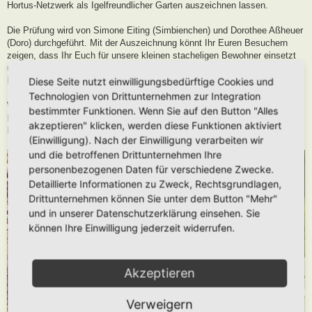
Hortus-Netzwerk als Igelfreundlicher Garten auszeichnen lassen.
Die Prüfung wird von Simone Eiting (Simbienchen) und Dorothee Aßheuer
(Doro) durchgeführt. Mit der Auszeichnung könnt Ihr Euren Besuchern
zeigen, dass Ihr Euch für unsere kleinen stacheligen Bewohner einsetzt
und in Eurem Hortus den benötigten Lebensraum und die
Nahrungsgrundlage zur Verfügung stellt.
Diese Seite nutzt einwilligungsbedürftige Cookies und
Technologien von Drittunternehmen zur Integration
Wichtig: Einen Igelfreundlichen Garten anzulegen, heißt den eigenen
bestimmter Funktionen. Wenn Sie auf den Button "Alles
Hortus zu erweitern und stellt dadurch nochmal eine zusätzliche
akzeptieren" klicken, werden diese Funktionen aktiviert
Lebensraumerweiterung für das Wildtier “Igel” dar.
(Einwilligung). Nach der Einwilligung verarbeiten wir
und die betroffenen Drittunternehmen Ihre
personenbezogenen Daten für verschiedene Zwecke.
Detaillierte Informationen zu Zweck, Rechtsgrundlagen,
Drittunternehmen können Sie unter dem Button "Mehr"
und in unserer Datenschutzerklärung einsehen. Sie
können Ihre Einwilligung jederzeit widerrufen.
Akzeptieren
Verweigern