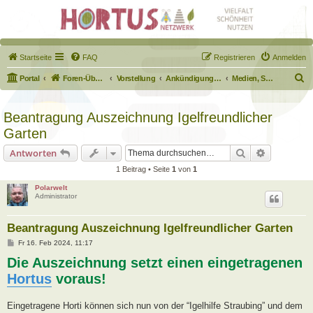
Startseite
FAQ
Registrieren
Anmelden
S
Portal
Foren-Übersicht
Vorstellung
Ankündigungen & Fragen zum Forum
Medien, Schilder, Downloads
u
c
Beantragung Auszeichnung Igelfreundlicher
h
Garten
e
Suche
Erweiterte
Antworten
1 Beitrag • Seite
1
von
1
Polarwelt
Administrator
Beantragung Auszeichnung Igelfreundlicher Garten
B
Fr 16. Feb 2024, 11:17
e
Die Auszeichnung setzt einen eingetragenen
i
t
Hortus
voraus!
r
a
g
Eingetragene Horti können sich nun von der “Igelhilfe Straubing” und dem