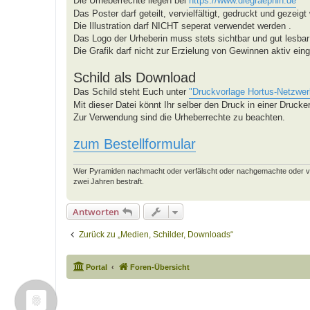
Die Urheberrechte liegen bei
https://www.diegraephin.de
Das Poster darf geteilt, vervielfältigt, gedruckt und gezeigt
Die Illustration darf NICHT seperat verwendet werden .
Das Logo der Urheberin muss stets sichtbar und gut lesbar
Die Grafik darf nicht zur Erzielung von Gewinnen aktiv ein
Schild als Download
Das Schild steht Euch unter
"Druckvorlage Hortus-Netzwer
Mit dieser Datei könnt Ihr selber den Druck in einer Druck
Zur Verwendung sind die Urheberrechte zu beachten.
zum Bestellformular
Wer Pyramiden nachmacht oder verfälscht oder nachgemachte oder verfäl
zwei Jahren bestraft.
Antworten
Zurück zu „Medien, Schilder, Downloads“
Portal
Foren-Übersicht