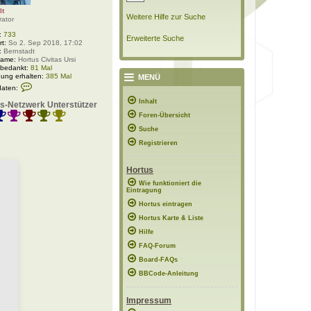
lt
Weitere Hilfe zur Suche
rator
:
733
Erweiterte Suche
rt:
So 2. Sep 2018, 17:02
:
Bernstadt
Name:
Hortus Civitas Ursi
 bedankt:
81 Mal
ung erhalten:
385 Mal
MENÜ
K
daten:
o
n
Inhalt
s-Netzwerk Unterstützer
t
Foren-Übersicht
a
k
Suche
t
d
Registrieren
a
t
e
Hortus
n
v
Wie funktioniert die
Eintragung
o
n
Hortus eintragen
P
o
Hortus Karte & Liste
l
Hilfe
a
r
FAQ-Forum
w
e
Board-FAQs
l
BBCode-Anleitung
t
Impressum