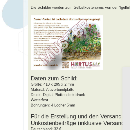
a
g
Die Schilder werden zum Selbstkostenpreis von der “Igelhilf
Daten zum Schild:
Größe: 410 x 295 x 2 mm
Material: Aluverbundplatte
Druck: Digital-Plattendirektdruck
Wetterfest
Bohrungen: 4 Löcher 5mm
Für die Erstellung und den Versand des
Unkostenbeiträge (inklusive Versand) 
Deutschland: 32 €