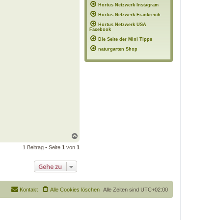
Hortus Netzwerk Instagram
Hortus Netzwerk Frankreich
Hortus Netzwerk USA
Facebook
Die Seite der Mini Tipps
naturgarten Shop
N
a
1 Beitrag • Seite
1
von
1
c
h
o
Gehe zu
b
e
n
Kontakt
Alle Cookies löschen
Alle Zeiten sind
UTC+02:00