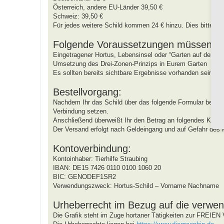
Österreich, andere EU-Länder 39,50 €
Schweiz: 39,50 €
Für jedes weitere Schild kommen 24 € hinzu. Dies bitte be
Folgende Voraussetzungen müssen hier
Eingetragener Hortus, Lebensinsel oder “Garten auf dem 
Umsetzung des Drei-Zonen-Prinzips in Eurem Garten
Es sollten bereits sichtbare Ergebnisse vorhanden sein und
Bestellvorgang:
Nachdem Ihr das Schild über das folgende Formular beantrag
Verbindung setzen.
Anschließend überweißt Ihr den Betrag an folgendes Konto
Der Versand erfolgt nach Geldeingang und auf Gefahr des 
Kontoverbindung:
Kontoinhaber: Tierhilfe Straubing
IBAN: DE15 7426 0110 0100 1060 20
BIC: GENODEF1SR2
Verwendungszweck: Hortus-Schild – Vorname Nachname
Urheberrecht im Bezug auf die verwen
Die Grafik steht im Zuge hortaner Tätigkeiten zur FRE