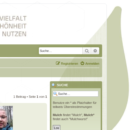
Suche
Erweiterte Suche
Registrieren
Anmelden
SUCHE
1 Beitrag • Seite
1
von
1
Benutze ein * als Platzhalter für
teilweis Übereinstimmungen
Mulch
findet "Mulch",
Mulch*
findet auch "Mulchwurst"