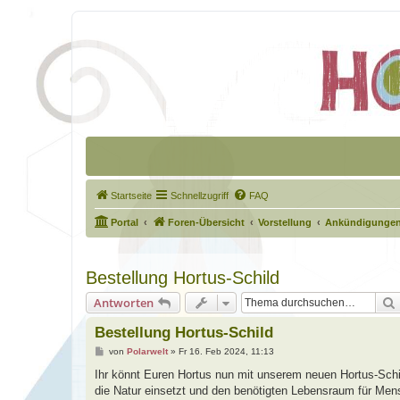
Startseite
Schnellzugriff
FAQ
Portal
Foren-Übersicht
Vorstellung
Ankündigungen
Bestellung Hortus-Schild
Antworten
Bestellung Hortus-Schild
B
von
Polarwelt
»
Fr 16. Feb 2024, 11:13
e
i
Ihr könnt Euren Hortus nun mit unserem neuen Hortus-Schi
t
die Natur einsetzt und den benötigten Lebensraum für Mens
r