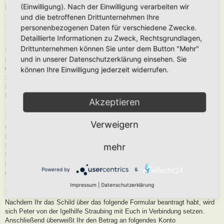
(Einwilligung). Nach der Einwilligung verarbeiten wir
Bohrungen: 4 Löcher 5mm
und die betroffenen Drittunternehmen Ihre
Für die Erstellung und den Versand des
personenbezogenen Daten für verschiedene Zwecke.
Schildes fallen folgende Unkostenbeiträge
Detaillierte Informationen zu Zweck, Rechtsgrundlagen,
(inklusive Versand) an:
Drittunternehmen können Sie unter dem Button "Mehr"
und in unserer Datenschutzerklärung einsehen. Sie
Deutschland: 32 €
Österreich, andere EU-Länder 39,50 €
können Ihre Einwilligung jederzeit widerrufen.
Schweiz: 39,50 €
Für jedes weitere Schild kommen 24 € hinzu. Dies bitte bei der
Überweisung berücksichtigen.
Akzeptieren
Folgende Voraussetzungen müssen hierzu
Verweigern
erfüllt sein:
Eingetragener Hortus, Lebensinsel oder “Garten auf dem Weg zum
mehr
Hortus”
Umsetzung des Drei-Zonen-Prinzips in Eurem Garten
Es sollten bereits sichtbare Ergebnisse vorhanden sein und nicht eine
Powered by
&
reine Planung.
Impressum
|
Datenschutzerklärung
Bestellvorgang:
Nachdem Ihr das Schild über das folgende Formular beantragt habt, wird
sich Peter von der Igelhilfe Straubing mit Euch in Verbindung setzen.
Anschließend überweißt Ihr den Betrag an folgendes Konto