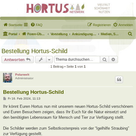
Startseite
FAQ
Registrieren
Anmelden
S
Portal
Foren-Übersicht
Vorstellung
Ankündigungen & Fragen zum Forum
Medien, Schilder, Downloads
u
c
Bestellung Hortus-Schild
h
Suche
Erweiterte
Antworten
e
1 Beitrag • Seite
1
von
1
Polarwelt
Administrator
Bestellung Hortus-Schild
B
Fr 16. Feb 2024, 11:13
e
i
Ihr könnt Euren Hortus nun mit unserem neuen Hortus-Schild verschönern
t
und Euren Besuchern zeigen, dass Ihr Euch für die Natur einsetzt und
r
a
den benötigten Lebensraum für Mensch und Tier zur Verfügung stellt.
g
Die Schilder werden zum Selbstkostenpreis von der “Igelhilfe Straubing”
zur Verfügung gestellt.