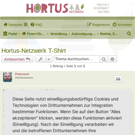
Startseite
FAQ
Registrieren
Anmelden
S
Portal
Foren-Übersicht
Vorstellung
Ankündigungen & Fragen zum Forum
Medien, Schilder, Downloads
u
c
Hortus-Netzwerk T-Shirt
h
Suche
Erweiterte
Antworten
e
1 Beitrag • Seite
1
von
1
Polarwelt
Administrator
Hortus-Netzwerk T-Shirt
B
Fr 16. Feb 2024, 10:56
Diese Seite nutzt einwilligungsbedürftige Cookies und
e
Technologien von Drittunternehmen zur Integration
i
Peter von der “Igelhilfe Straubing”, der für das Netzwerk die Hortus- und
t
Igelschilder fertigt, stellt mit seinem neuen Projekt T-Shirts für das
bestimmter Funktionen. Wenn Sie auf den Button "Alles
r
a
Hortus-Netzwerk bereit.
akzeptieren" klicken, werden diese Funktionen aktiviert
g
(Einwilligung). Nach der Einwilligung verarbeiten wir
Diese könnt Ihr unter
https://wilbee.de/content/hortus-t-shirts/
bestellen.
und die betroffenen Drittunternehmen Ihre