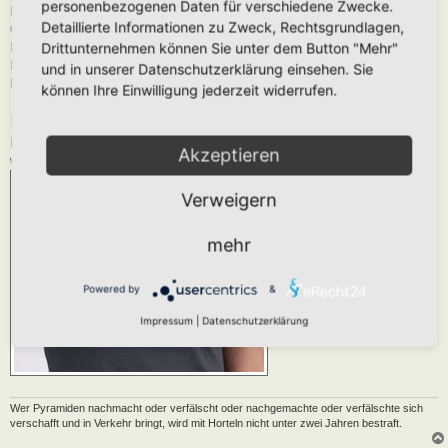
personenbezogenen Daten für verschiedene Zwecke.
Daten zum T-Shirt:
Detaillierte Informationen zu Zweck, Rechtsgrundlagen,
Größen: XS – XXL
Drittunternehmen können Sie unter dem Button "Mehr"
Material: 100% Bio-Baumwolle – ohne Schadstoffe
Druck: Siebdruck
und in unserer Datenschutzerklärung einsehen. Sie
Fair Trade Siegel und Öko-Tex zertifiziert
können Ihre Einwilligung jederzeit widerrufen.
Fragen und Antworten:
Bei Fragen könnt Ihr Euch gerne jederzeit an Peter unter
info@wilbee.de
Akzeptieren
wenden.
Verweigern
mehr
Powered by
&
Impressum
|
Datenschutzerklärung
Wer Pyramiden nachmacht oder verfälscht oder nachgemachte oder verfälschte sich
verschafft und in Verkehr bringt, wird mit Horteln nicht unter zwei Jahren bestraft.