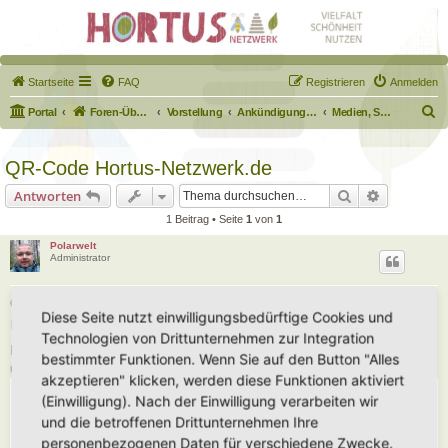
Startseite
FAQ
Registrieren
Anmelden
S
Portal
Foren-Übersicht
Vorstellung
Ankündigungen & Fragen zum Forum
Medien, Schilder, Downloads
u
c
QR-Code Hortus-Netzwerk.de
h
Suche
Erweiterte
Antworten
e
1 Beitrag • Seite
1
von
1
Polarwelt
Administrator
QR-Code Hortus-Netzwerk.de
Diese Seite nutzt einwilligungsbedürftige Cookies und
B
Fr 16. Feb 2024, 10:45
Technologien von Drittunternehmen zur Integration
e
i
Ein QR-Code der auf Hortus-Netzwerk.de verweist. Diesen könnt Ihr
bestimmter Funktionen. Wenn Sie auf den Button "Alles
t
überall positionieren.
r
akzeptieren" klicken, werden diese Funktionen aktiviert
a
g
(Einwilligung). Nach der Einwilligung verarbeiten wir
und die betroffenen Drittunternehmen Ihre
personenbezogenen Daten für verschiedene Zwecke.