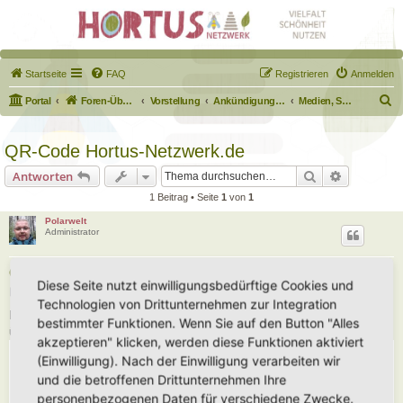
Startseite
FAQ
Registrieren
Anmelden
S
Portal
Foren-Übersicht
Vorstellung
Ankündigungen & Fragen zum Forum
Medien, Schilder, Downloads
u
c
QR-Code Hortus-Netzwerk.de
h
Suche
Erweiterte
Antworten
e
1 Beitrag • Seite
1
von
1
Polarwelt
Administrator
QR-Code Hortus-Netzwerk.de
Diese Seite nutzt einwilligungsbedürftige Cookies und
B
Fr 16. Feb 2024, 10:45
Technologien von Drittunternehmen zur Integration
e
i
Ein QR-Code der auf Hortus-Netzwerk.de verweist. Diesen könnt Ihr
bestimmter Funktionen. Wenn Sie auf den Button "Alles
t
überall positionieren.
r
akzeptieren" klicken, werden diese Funktionen aktiviert
a
g
(Einwilligung). Nach der Einwilligung verarbeiten wir
und die betroffenen Drittunternehmen Ihre
personenbezogenen Daten für verschiedene Zwecke.