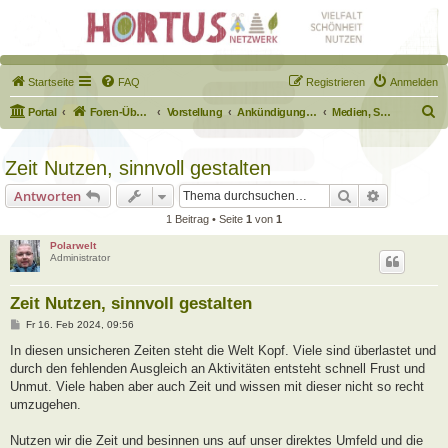
Startseite
FAQ
Registrieren
Anmelden
S
Portal
Foren-Übersicht
Vorstellung
Ankündigungen & Fragen zum Forum
Medien, Schilder, Downloads
u
c
Zeit Nutzen, sinnvoll gestalten
h
Suche
Erweiterte
Antworten
e
1 Beitrag • Seite
1
von
1
Polarwelt
Administrator
Zeit Nutzen, sinnvoll gestalten
B
Fr 16. Feb 2024, 09:56
e
i
In diesen unsicheren Zeiten steht die Welt Kopf. Viele sind überlastet und
t
durch den fehlenden Ausgleich an Aktivitäten entsteht schnell Frust und
r
a
Unmut. Viele haben aber auch Zeit und wissen mit dieser nicht so recht
g
umzugehen.
Nutzen wir die Zeit und besinnen uns auf unser direktes Umfeld und die