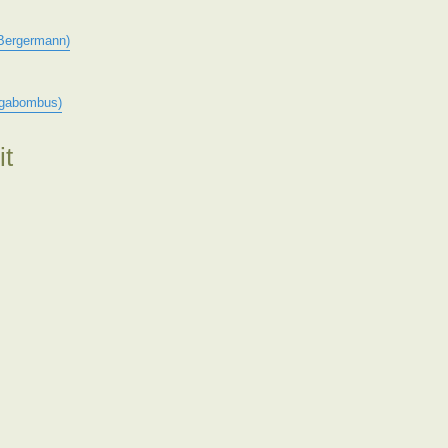
 Bergermann)
Megabombus)
it