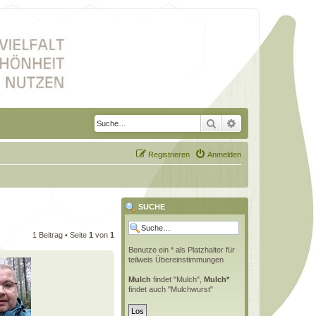
Suche
Erweiterte Suche
Registrieren
Anmelden
SUCHE
1 Beitrag • Seite
1
von
1
Benutze ein * als Platzhalter für
teilweis Übereinstimmungen
Mulch
findet "Mulch",
Mulch*
findet auch "Mulchwurst"