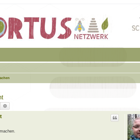
machen
ht
Suche
Erweiterte Suche
t
r machen.