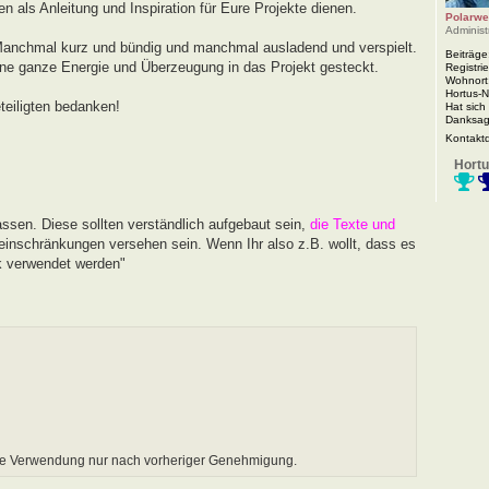
en als Anleitung und Inspiration für Eure Projekte dienen.
Polarwe
Administ
r. Manchmal kurz und bündig und manchmal ausladend und verspielt.
Beiträge
ine ganze Energie und Überzeugung in das Projekt gesteckt.
Registrie
Wohnort
Hortus-
teiligten bedanken!
Hat sich
Danksag
Kontakt
Hortu
assen. Diese sollten verständlich aufgebaut sein,
die Texte und
inschränkungen versehen sein. Wenn Ihr also z.B. wollt, dass es
rk verwendet werden"
nne Verwendung nur nach vorheriger Genehmigung.