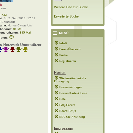
lt
Weitere Hilfe zur Suche
rator
:
733
Erweiterte Suche
rt:
So 2. Sep 2018, 17:02
:
Bernstadt
Name:
Hortus Civitas Ursi
 bedankt:
81 Mal
ung erhalten:
385 Mal
MENÜ
K
daten:
o
n
Inhalt
s-Netzwerk Unterstützer
t
Foren-Übersicht
a
k
Suche
t
d
Registrieren
a
t
e
Hortus
n
v
Wie funktioniert die
Eintragung
o
n
Hortus eintragen
P
o
Hortus Karte & Liste
l
Hilfe
a
r
FAQ-Forum
w
e
Board-FAQs
l
BBCode-Anleitung
t
Impressum