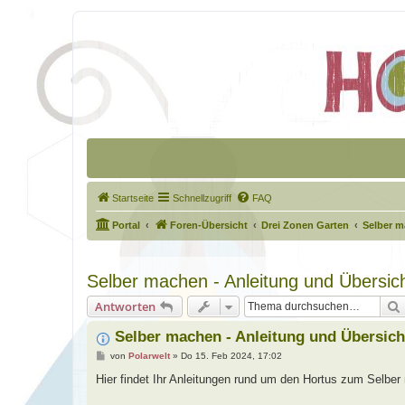
Startseite
Schnellzugriff
FAQ
Portal
Foren-Übersicht
Drei Zonen Garten
Selber 
Selber machen - Anleitung und Übersic
Antworten
Selber machen - Anleitung und Übersich
B
von
Polarwelt
»
Do 15. Feb 2024, 17:02
e
i
Hier findet Ihr Anleitungen rund um den Hortus zum Selbe
t
r