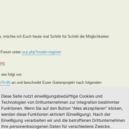
, möchte ich Euch heute mal Schritt für Schritt die Möglichkeiten
s-Forum unter
ucp.php?mode=register
es
wie folgt vor:
p?f=95
an und beschreibt Eurer Gartenprojekt nach folgenden
 geprüft und Kategorisiert.
Diese Seite nutzt einwilligungsbedürftige Cookies und
e ich diesen in das Forum
viewforum.php?f=94
und trage ihn in
Technologien von Drittunternehmen zur Integration bestimmter
/
ein. Des weiteren wird er von mir auf der FB-Seite, FB-Gruppe
Funktionen. Wenn Sie auf den Button "Alles akzeptieren" klicken,
s vorgestellt. Sollte eine Vorstellung
nicht
gewünscht sein,
werden diese Funktionen aktiviert (Einwilligung). Nach der
Einwilligung verarbeiten wir und die betroffenen Drittunternehmen
 Vermerk im Betreff [Weg MM-YY] versehen, eine Eintragung in die
nun in die einjährige Lehr- und Entwicklungszeit (Alle Informationen
Ihre personenbezogenen Daten für verschiedene Zwecke.