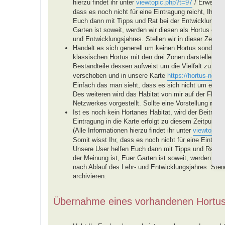
hierzu findet ihr unter
viewtopic.php?t=97
/ Erweiteru
dass es noch nicht für eine Eintragung reicht, Ihr be
Euch dann mit Tipps und Rat bei der Entwicklung E
Garten ist soweit, werden wir diesen als Hortus eint
und Entwicklungsjahres. Stellen wir in dieser Zeit ke
Handelt es sich generell um keinen Hortus sondern u
klassischen Hortus mit den drei Zonen darstellen, 
Bestandteile dessen aufweist um die Vielfalt zu för
verschoben und in unsere Karte
https://hortus-netzw
Einfach das man sieht, dass es sich nicht um einen
Des weiteren wird das Habitat von mir auf der FB-
Netzwerkes vorgestellt. Sollte eine Vorstellung
nich
Ist es noch kein Hortanes Habitat, wird der Beitra
Eintragung in die Karte erfolgt zu diesem Zeitpunkt n
(Alle Informationen hierzu findet ihr unter
viewtopic.
Somit wisst Ihr, dass es noch nicht für eine Eintragu
Unsere User helfen Euch dann mit Tipps und Rat b
der Meinung ist, Euer Garten ist soweit, werden wir 
nach Ablauf des Lehr- und Entwicklungsjahres. Stellen
archivieren.
Übernahme eines vorhandenen Hortu