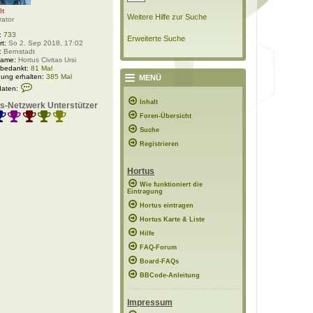
lt
Weitere Hilfe zur Suche
rator
:
733
Erweiterte Suche
rt:
So 2. Sep 2018, 17:02
:
Bernstadt
Name:
Hortus Civitas Ursi
 bedankt:
81 Mal
ung erhalten:
385 Mal
MENÜ
K
daten:
o
n
Inhalt
s-Netzwerk Unterstützer
t
Foren-Übersicht
a
k
Suche
t
d
Registrieren
a
t
e
Hortus
n
v
Wie funktioniert die
Eintragung
o
n
Hortus eintragen
P
o
Hortus Karte & Liste
l
Hilfe
a
r
FAQ-Forum
w
e
Board-FAQs
l
BBCode-Anleitung
t
Impressum