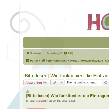
Startseite
Schnellzugriff
FAQ
Portal
Foren-Übersicht
Hortus / Hortane Habitate / G
[Bitte lesen] Wie funktioniert die Eintr
Antworten
[Bitte lesen] Wie funktioniert die Eintrag
B
von
Polarwelt
»
Mo 29. Mai 2023, 12:25
e
i