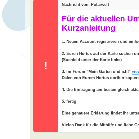
t
Nachricht von: Polarwelt
r
a
g
Für die aktuellen U
Kurzanleitung
1. Neuen Account registrieren und einl
2. Euren Hortus auf der Karte suchen u
(Suchfeld unter der Karte links)
!
3. Im Forum "Mein Garten und ich!"
vie
Daten von Eurem Hortus dorthin kopier
4. Die Eintragung am besten gleich aktu
5. fertig
Eine genauere Erklärung findet Ihr unte
Vielen Dank für die Mithilfe und liebe G