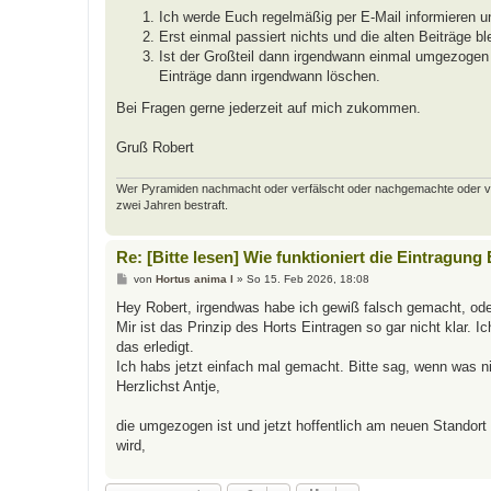
Ich werde Euch regelmäßig per E-Mail informieren u
Erst einmal passiert nichts und die alten Beiträge bl
Ist der Großteil dann irgendwann einmal umgezogen u
Einträge dann irgendwann löschen.
Bei Fragen gerne jederzeit auf mich zukommen.
Gruß Robert
Wer Pyramiden nachmacht oder verfälscht oder nachgemachte oder verfäl
zwei Jahren bestraft.
Re: [Bitte lesen] Wie funktioniert die Eintragung
B
von
Hortus anima l
»
So 15. Feb 2026, 18:08
e
i
Hey Robert, irgendwas habe ich gewiß falsch gemacht, od
t
Mir ist das Prinzip des Horts Eintragen so gar nicht klar. 
r
a
das erledigt.
g
Ich habs jetzt einfach mal gemacht. Bitte sag, wenn was ni
Herzlichst Antje,
die umgezogen ist und jetzt hoffentlich am neuen Standor
wird,