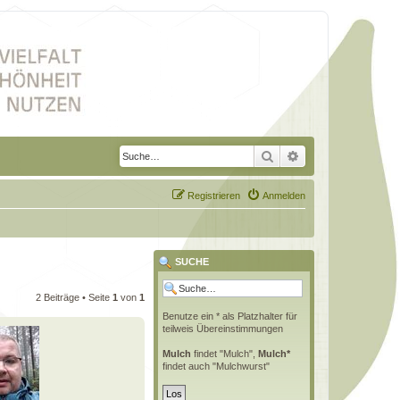
Suche
Erweiterte Suche
Registrieren
Anmelden
SUCHE
2 Beiträge • Seite
1
von
1
Benutze ein * als Platzhalter für
teilweis Übereinstimmungen
Mulch
findet "Mulch",
Mulch*
findet auch "Mulchwurst"