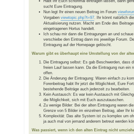
Habt Ihr Euch schonmal eintragen lassen, dann geh
sucht Eure Eintragung.
Nun legt Ihr einen neuen Beitrag im Forum
viewforu
Vorgaben
viewtopic.php?t=97
. Ihr könnt natürlich d
Aktualisierung nutzen. Macht am Ende des Beitrages
eingetragenen Hortus handelt.
Ich schau mir dann die Eintragungen an und schaue 
verschiebe den Eintrag dann ins jeweilige Forum. De
Eintragung auf der Homepage gelöscht.
Warum gibt es überhaupt eine Umstellung von der alt
Die Eintragung selbst: Es gab Beschwerden, dass die
freien Lauf lassen kann. Da die Eintragung nun ein n
offen.
Die Änderung der Eintragung: Waren einfach zu ko
Forenbeitrag habt Ihr jetzt die Möglichkeit, Eure Fo
bestehende Beiträge auch jederzeit zu bearbeiten.
Kein Austausch: Es war kein Austausch mit Gleichg
die Möglichkeit, sich mit Euch auszutauschen.
Zu wenige Bilder: Bei der alten Eintragung waren die
Grenze von 5 Bilder im einzelnen Beitrag, aber Ihr 
Komplexität: Das alte System ist zu komplex um oh
ja auch mal von jemand anderem betreut werden kö
Was passiert, wenn ich den alten Eintrag nicht umzieh