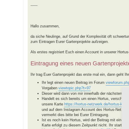
------
Hallo zusammen,
da siche Neulinge, auf Grund der Komplexität oft schwertun
zum Eintragen Eurer Gartenprojekte aufzeigen.
Als erstes registriert Euch einen Account in unserer Hortu
Eintragung eines neuen Gartenprojekt
Ihr trag Euer Gartenprojekt das erste mal ein, dann geht Ihr 
Ihr legt einen neuen Beitrag im Forum
viewforum.ph
Vorgaben
viewtopic.php?t=97
Dieser wird dann von mir innerhalb der nächsten Tage
Handelt es sich bereits um einen Hortus, verschieb
unsere Karte
https://hortus-netzwerk.de/hortus-karte
und auf dem Instagram Account des Hortus-Netzwerke
vermerkt dies bitte bei Eurer Eintragung.
Ist es noch kein Hortus, wird der Beitrag mit einem
Karte erfolgt zu diesem Zeitpunkt nicht. Ihr startet 