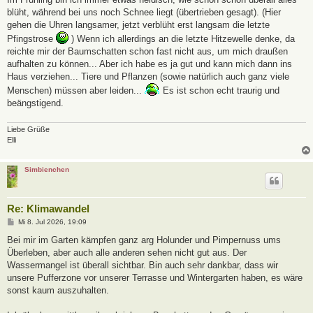
blüht, während bei uns noch Schnee liegt (übertrieben gesagt). (Hier
gehen die Uhren langsamer, jetzt verblüht erst langsam die letzte
Pfingstrose
) Wenn ich allerdings an die letzte Hitzewelle denke, da
reichte mir der Baumschatten schon fast nicht aus, um mich draußen
aufhalten zu können... Aber ich habe es ja gut und kann mich dann ins
Haus verziehen... Tiere und Pflanzen (sowie natürlich auch ganz viele
Menschen) müssen aber leiden...
Es ist schon echt traurig und
beängstigend.
Liebe Grüße
Elli
Simbienchen
Re: Klimawandel
B
Mi 8. Jul 2026, 19:09
e
i
Bei mir im Garten kämpfen ganz arg Holunder und Pimpernuss ums
t
Überleben, aber auch alle anderen sehen nicht gut aus. Der
r
a
Wassermangel ist überall sichtbar. Bin auch sehr dankbar, dass wir
g
unsere Pufferzone vor unserer Terrasse und Wintergarten haben, es wäre
sonst kaum auszuhalten.