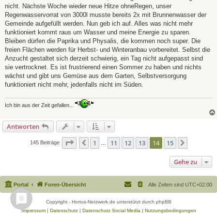
nicht. Nächste Woche wieder neue Hitze ohneRegen, unser
Regenwasservorrat von 3000l musste bereits 2x mit Brunnenwasser der
Gemeinde aufgefüllt werden. Nun geb ich auf. Alles was nicht mehr
funktioniert kommt raus um Wasser und meine Energie zu sparen.
Bleiben dürfen die Paprika und Physalis, die kommen noch super. Die
freien Flächen werden für Herbst- und Winteranbau vorbereitet. Selbst die
Anzucht gestaltet sich derzeit schwierig, ein Tag nicht aufgepasst sind
sie vertrocknet. Es ist frustrierend einen Sommer zu haben und nichts
wächst und gibt uns Gemüse aus dem Garten, Selbstversorgung
funktioniert nicht mehr, jedenfalls nicht im Süden.
Ich bin aus der Zeit gefallen...
Antworten
Seite
14
von
15
1
11
12
13
14
15
Vorherige
Nächste
145 Beiträge
…
Gehe zu
Portal
Foren-Übersicht
Alle Zeiten sind
UTC+02:00
Copyright - Hortus-Netzwerk.de unterstützt durch phpBB
Impressum
|
Datenschutz
|
Datenschutz Social Media
|
Nutzungsbedingungen