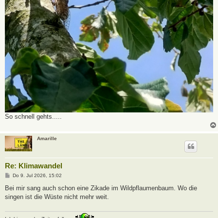
So schnell gehts.....
Amarille
Re: Klimawandel
B
Do 9. Jul 2026, 15:02
e
i
Bei mir sang auch schon eine Zikade im Wildpflaumenbaum. Wo die
t
singen ist die Wüste nicht mehr weit.
r
a
g