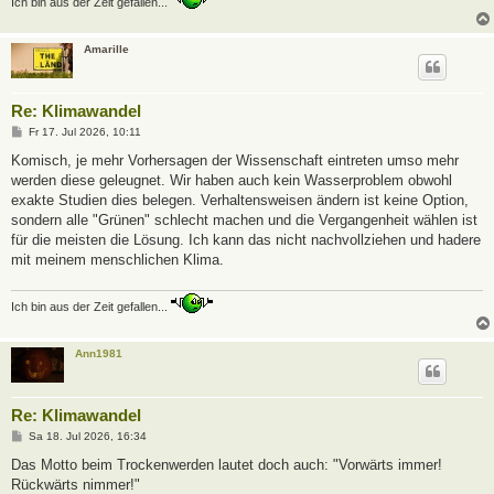
Ich bin aus der Zeit gefallen...
Amarille
Re: Klimawandel
B
Fr 17. Jul 2026, 10:11
e
i
Komisch, je mehr Vorhersagen der Wissenschaft eintreten umso mehr
t
werden diese geleugnet. Wir haben auch kein Wasserproblem obwohl
r
a
exakte Studien dies belegen. Verhaltensweisen ändern ist keine Option,
g
sondern alle "Grünen" schlecht machen und die Vergangenheit wählen ist
für die meisten die Lösung. Ich kann das nicht nachvollziehen und hadere
mit meinem menschlichen Klima.
Ich bin aus der Zeit gefallen...
Ann1981
Re: Klimawandel
B
Sa 18. Jul 2026, 16:34
e
i
Das Motto beim Trockenwerden lautet doch auch: "Vorwärts immer!
t
Rückwärts nimmer!"
r