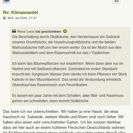
Re: Klimawandel
B
Mi 8. Jul 2026, 17:47
e
i
t
Poco Loco
hat geschrieben:
r
a
Die Beschattung durch Obstbäume, den Heckensaum am Südrand
g
unseres Grundstücks, die Haselnussgroßbüsche und die beiden
Walnussbäume hilft uns hier enorm weiter. Da ist der Mulch aus den
Walnussblättern und dem Rasenschnitt nur das i-Tüpfelchen.
Ich kann das Bäumepflanzen nur empfehlen. Wenn dann aber nur im
Herbst und mit Gießrand pflanzen. Zumindest im ersten Standjahr
braucht der Jungbaum Wasser (hier stecke ich beim Pflanzen ein Stück
Fallrohr in den Wurzelbereich. Das senkt die Verdunstung erheblich.
Obendrauf das Rasenmulch zum Feuchthalten.
Es dauert ein paar Jahre mit dem Schatten, aber Wal- und Haselnuss
gehen am schnellsten, dann kommt Süßkirsche.
Das kann ich nur unterschreiben. Wir haben ja eine Hasel, die etwa
haushoch ist. Salweide, weitere Weide und Ahorn sind noch höher. Wir
haben also einen sehr verschatteten Garten. Ich bin sooooo dankbar,
dass wir hier auch an einem kühleren Fleckchen Deutschlands wohnen.
Im Frühling bin ich immer etwas neidisch, wie schön schon überall alles