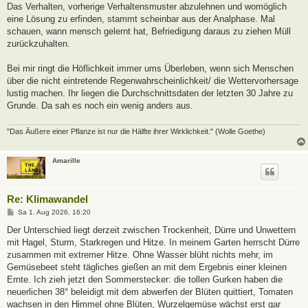
a
Das Verhalten, vorherige Verhaltensmuster abzulehnen und womöglich
g
eine Lösung zu erfinden, stammt scheinbar aus der Analphase. Mal
schauen, wann mensch gelernt hat, Befriedigung daraus zu ziehen Müll
zurückzuhalten.
Bei mir ringt die Höflichkeit immer ums Überleben, wenn sich Menschen
über die nicht eintretende Regenwahrscheinlichkeit/ die Wettervorhersage
lustig machen. Ihr liegen die Durchschnittsdaten der letzten 30 Jahre zu
Grunde. Da sah es noch ein wenig anders aus.
"Das Äußere einer Pflanze ist nur die Hälfte ihrer Wirklichkeit." (Wolle Goethe)
Amarille
Re: Klimawandel
B
Sa 1. Aug 2026, 16:20
e
i
Der Unterschied liegt derzeit zwischen Trockenheit, Dürre und Unwettern
t
mit Hagel, Sturm, Starkregen und Hitze. In meinem Garten herrscht Dürre
r
a
zusammen mit extremer Hitze. Ohne Wasser blüht nichts mehr, im
g
Gemüsebeet steht tägliches gießen an mit dem Ergebnis einer kleinen
Ernte. Ich zieh jetzt den Sommerstecker: die tollen Gurken haben die
neuerlichen 38° beleidigt mit dem abwerfen der Blüten quittiert, Tomaten
wachsen in den Himmel ohne Blüten, Wurzelgemüse wächst erst gar