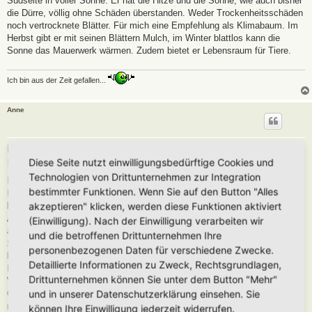
Südseite in voller Sonne. Er hat die Hitze und die Sonne, wie auch bisher
die Dürre, völlig ohne Schäden überstanden. Weder Trockenheitsschäden
noch vertrocknete Blätter. Für mich eine Empfehlung als Klimabaum. Im
Herbst gibt er mit seinen Blättern Mulch, im Winter blattlos kann die
Sonne das Mauerwerk wärmen. Zudem bietet er Lebensraum für Tiere.
Ich bin aus der Zeit gefallen...
Anne
Re: Klimawandel
Diese Seite nutzt einwilligungsbedürftige Cookies und
B
Do 9. Jul 2026, 08:28
e
Technologien von Drittunternehmen zur Integration
i
In Tschechien habe ich am Sonntag gesehen, dass ganze Gruppen von
t
bestimmter Funktionen. Wenn Sie auf den Button "Alles
Birken eingehen, ich denke Moorbirken. Die Linden am Straßenrand
r
a
akzeptieren" klicken, werden diese Funktionen aktiviert
leiden auch sehr.
g
Auf dem Grundstück habe ich ja viel Schatten, den ich sehr begrüße, vor
(Einwilligung). Nach der Einwilligung verarbeiten wir
allem im einen Gartenteil steht einige Meter vor dem Garten eine riesige
und die betroffenen Drittunternehmen Ihre
Sandbirke und macht den Garten wesentlich pflegeleichter. Salweiden
personenbezogenen Daten für verschiedene Zwecke.
halten auch bisher gut durch. Im anderen Teil am Südrand eines
Detaillierte Informationen zu Zweck, Rechtsgrundlagen,
Kiefernwaldes sieht es blöder aus, da stirbt bei Hitze praktisch alles.
Drittunternehmen können Sie unter dem Button "Mehr"
Vielleicht sollte ich da eine Eidechsenburg machen oder eine Art
und in unserer Datenschutzerklärung einsehen. Sie
Gräserlandschaft, Gemüse hat wirklich keinen Sinn und Blumen auch
nicht.
können Ihre Einwilligung jederzeit widerrufen.