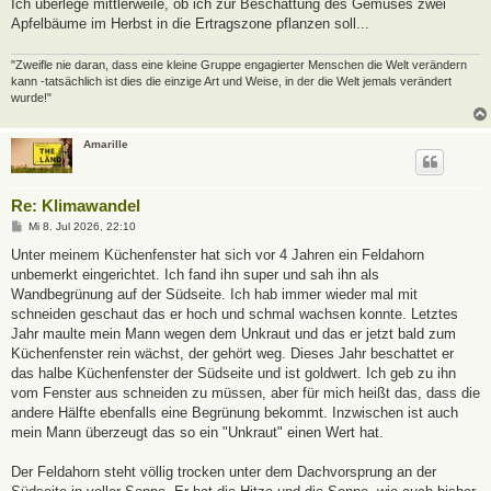
Ich überlege mittlerweile, ob ich zur Beschattung des Gemüses zwei
Apfelbäume im Herbst in die Ertragszone pflanzen soll...
"Zweifle nie daran, dass eine kleine Gruppe engagierter Menschen die Welt verändern
kann -tatsächlich ist dies die einzige Art und Weise, in der die Welt jemals verändert
wurde!"
Amarille
Re: Klimawandel
B
Mi 8. Jul 2026, 22:10
e
i
Unter meinem Küchenfenster hat sich vor 4 Jahren ein Feldahorn
t
unbemerkt eingerichtet. Ich fand ihn super und sah ihn als
r
a
Wandbegrünung auf der Südseite. Ich hab immer wieder mal mit
g
schneiden geschaut das er hoch und schmal wachsen konnte. Letztes
Jahr maulte mein Mann wegen dem Unkraut und das er jetzt bald zum
Küchenfenster rein wächst, der gehört weg. Dieses Jahr beschattet er
das halbe Küchenfenster der Südseite und ist goldwert. Ich geb zu ihn
vom Fenster aus schneiden zu müssen, aber für mich heißt das, dass die
andere Hälfte ebenfalls eine Begrünung bekommt. Inzwischen ist auch
mein Mann überzeugt das so ein "Unkraut" einen Wert hat.
Der Feldahorn steht völlig trocken unter dem Dachvorsprung an der