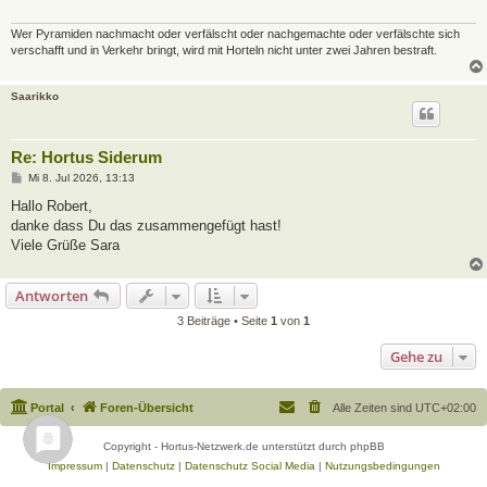
Wer Pyramiden nachmacht oder verfälscht oder nachgemachte oder verfälschte sich
verschafft und in Verkehr bringt, wird mit Horteln nicht unter zwei Jahren bestraft.
Saarikko
Re: Hortus Siderum
B
Mi 8. Jul 2026, 13:13
e
i
Hallo Robert,
t
danke dass Du das zusammengefügt hast!
r
a
Viele Grüße Sara
g
Antworten
3 Beiträge • Seite
1
von
1
Gehe zu
Portal
Foren-Übersicht
Alle Zeiten sind
UTC+02:00
Copyright - Hortus-Netzwerk.de unterstützt durch phpBB
Impressum
|
Datenschutz
|
Datenschutz Social Media
|
Nutzungsbedingungen