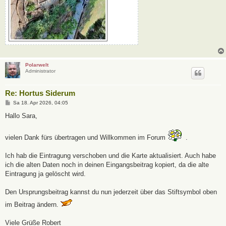
Polarwelt
Administrator
Re: Hortus Siderum
B
Sa 18. Apr 2026, 04:05
e
i
Hallo Sara,
t
r
a
vielen Dank fürs übertragen und Willkommen im Forum
.
g
Ich hab die Eintragung verschoben und die Karte aktualisiert. Auch habe
ich die alten Daten noch in deinen Eingangsbeitrag kopiert, da die alte
Eintragung ja gelöscht wird.
Den Ursprungsbeitrag kannst du nun jederzeit über das Stiftsymbol oben
im Beitrag ändern.
Viele Grüße Robert