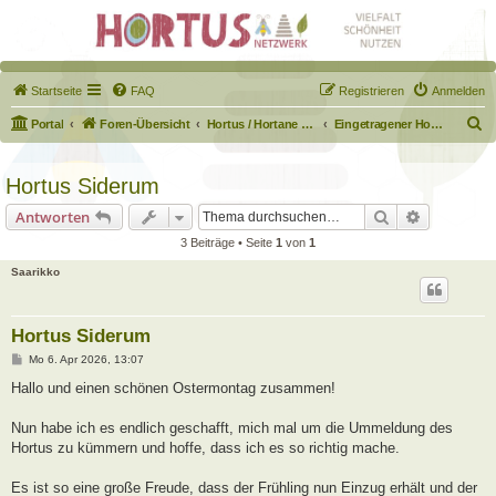
Startseite
FAQ
Registrieren
Anmelden
S
Portal
Foren-Übersicht
Hortus / Hortane Habitate / Garten auf dem Weg
Eingetragener Hortus - Mein Hortus und ich!
u
c
Hortus Siderum
h
Suche
Erweiterte
Antworten
e
3 Beiträge • Seite
1
von
1
Saarikko
Hortus Siderum
B
Mo 6. Apr 2026, 13:07
e
i
Hallo und einen schönen Ostermontag zusammen!
t
r
a
Nun habe ich es endlich geschafft, mich mal um die Ummeldung des
g
Hortus zu kümmern und hoffe, dass ich es so richtig mache.
Es ist so eine große Freude, dass der Frühling nun Einzug erhält und der