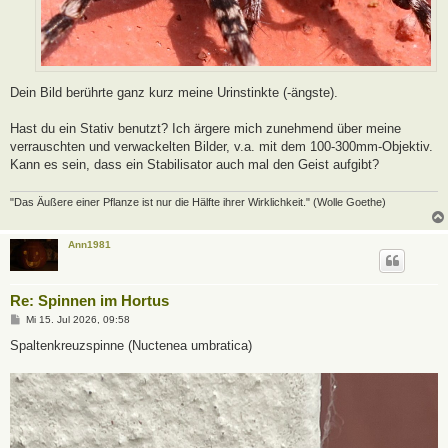
Dein Bild berührte ganz kurz meine Urinstinkte (-ängste).
Hast du ein Stativ benutzt? Ich ärgere mich zunehmend über meine
verrauschten und verwackelten Bilder, v.a. mit dem 100-300mm-Objektiv.
Kann es sein, dass ein Stabilisator auch mal den Geist aufgibt?
"Das Äußere einer Pflanze ist nur die Hälfte ihrer Wirklichkeit." (Wolle Goethe)
Ann1981
Re: Spinnen im Hortus
B
Mi 15. Jul 2026, 09:58
e
i
Spaltenkreuzspinne (Nuctenea umbratica)
t
r
a
g