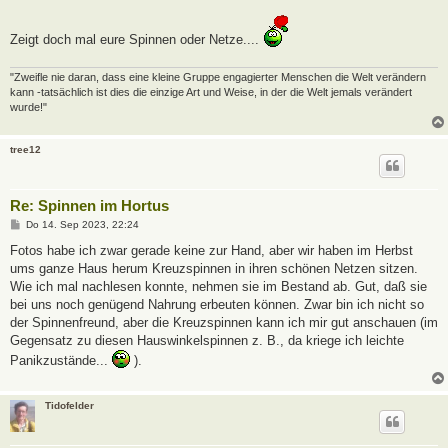
Zeigt doch mal eure Spinnen oder Netze....
"Zweifle nie daran, dass eine kleine Gruppe engagierter Menschen die Welt verändern
kann -tatsächlich ist dies die einzige Art und Weise, in der die Welt jemals verändert
wurde!"
tree12
Re: Spinnen im Hortus
B
Do 14. Sep 2023, 22:24
e
i
Fotos habe ich zwar gerade keine zur Hand, aber wir haben im Herbst
t
ums ganze Haus herum Kreuzspinnen in ihren schönen Netzen sitzen.
r
a
Wie ich mal nachlesen konnte, nehmen sie im Bestand ab. Gut, daß sie
g
bei uns noch genügend Nahrung erbeuten können. Zwar bin ich nicht so
der Spinnenfreund, aber die Kreuzspinnen kann ich mir gut anschauen (im
Gegensatz zu diesen Hauswinkelspinnen z. B., da kriege ich leichte
Panikzustände...
).
Tidofelder