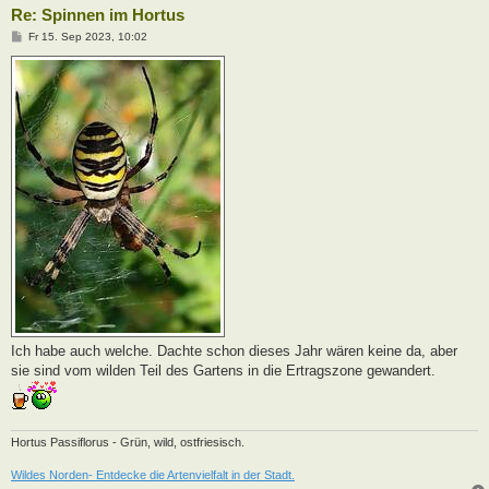
Re: Spinnen im Hortus
B
Fr 15. Sep 2023, 10:02
e
i
t
r
a
g
Ich habe auch welche. Dachte schon dieses Jahr wären keine da, aber
sie sind vom wilden Teil des Gartens in die Ertragszone gewandert.
Hortus Passiflorus - Grün, wild, ostfriesisch.
Wildes Norden- Entdecke die Artenvielfalt in der Stadt.