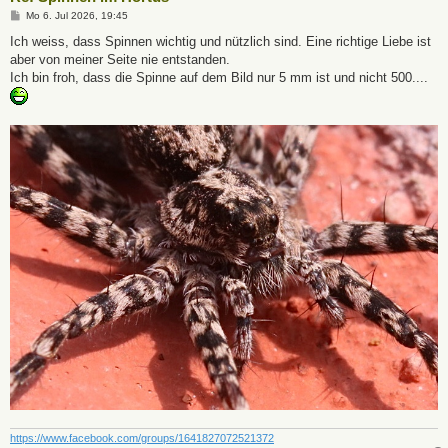
B
Mo 6. Jul 2026, 19:45
e
i
Ich weiss, dass Spinnen wichtig und nützlich sind. Eine richtige Liebe ist
t
aber von meiner Seite nie entstanden.
r
a
Ich bin froh, dass die Spinne auf dem Bild nur 5 mm ist und nicht 500....
g
https://www.facebook.com/groups/1641827072521372