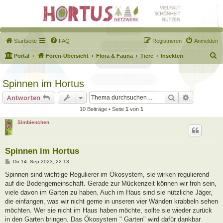
Startseite
FAQ
Registrieren
Anmelden
S
Portal
Foren-Übersicht
Flora & Fauna
Tiere
Insekten
u
c
Spinnen im Hortus
h
Suche
Erweiterte
Antworten
e
10 Beiträge • Seite
1
von
1
Simbienchen
Spinnen im Hortus
B
Do 14. Sep 2023, 22:13
e
i
Spinnen sind wichtige Regulierer im Ökosystem, sie wirken regulierend
t
auf die Bodengemeinschaft. Gerade zur Mückenzeit können wir froh sein,
r
a
viele davon im Garten zu haben. Auch im Haus sind sie nützliche Jäger,
g
die einfangen, was wir nicht gerne in unseren vier Wänden krabbeln sehen
möchten. Wer sie nicht im Haus haben möchte, sollte sie wieder zurück
in den Garten bringen. Das Ökosystem " Garten" wird dafür dankbar