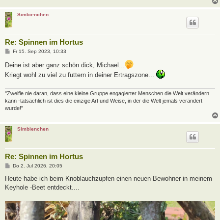
Simbienchen
Re: Spinnen im Hortus
B
Fr 15. Sep 2023, 10:33
e
i
Deine ist aber ganz schön dick, Michael...
t
Kriegt wohl zu viel zu futtern in deiner Ertragszone...
r
a
g
"Zweifle nie daran, dass eine kleine Gruppe engagierter Menschen die Welt verändern
kann -tatsächlich ist dies die einzige Art und Weise, in der die Welt jemals verändert
wurde!"
Simbienchen
Re: Spinnen im Hortus
B
Do 2. Jul 2026, 20:05
e
i
Heute habe ich beim Knoblauchzupfen einen neuen Bewohner in meinem
t
Keyhole -Beet entdeckt....
r
a
g