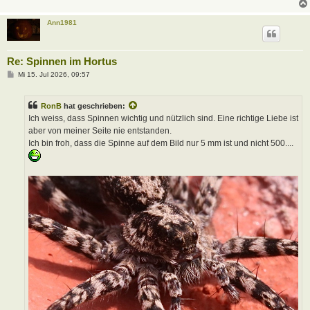
Ann1981
Re: Spinnen im Hortus
B
Mi 15. Jul 2026, 09:57
e
i
t
RonB
hat geschrieben:
r
a
Ich weiss, dass Spinnen wichtig und nützlich sind. Eine richtige Liebe ist
g
aber von meiner Seite nie entstanden.
Ich bin froh, dass die Spinne auf dem Bild nur 5 mm ist und nicht 500....