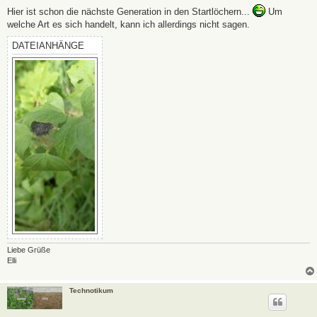
i
Hier ist schon die nächste Generation in den Startlöchern...
Um
t
welche Art es sich handelt, kann ich allerdings nicht sagen.
r
a
g
DATEIANHÄNGE
Liebe Grüße
Elli
Technotikum