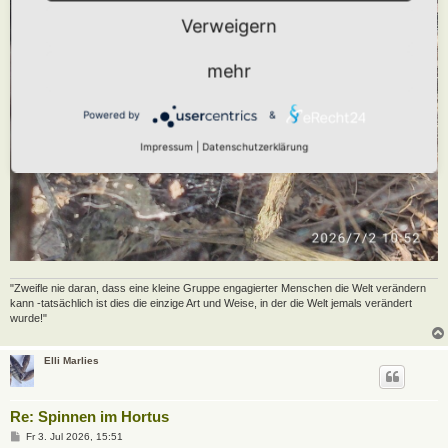
Verweigern
mehr
Powered by
&
Impressum
|
Datenschutzerklärung
"Zweifle nie daran, dass eine kleine Gruppe engagierter Menschen die Welt verändern
kann -tatsächlich ist dies die einzige Art und Weise, in der die Welt jemals verändert
wurde!"
Elli Marlies
Re: Spinnen im Hortus
B
Fr 3. Jul 2026, 15:51
e