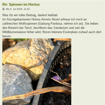
Re: Spinnen im Hortus
B
Mo 6. Jul 2026, 11:42
e
i
Was für ein toller Beitrag, danke!:liebhab
t
Im frischgebackenen Hortus Amoris Nostri erfreue ich mich an
r
a
zahlreichen Wolfsspinnen (Gattung Pardosa, nehme ich an). Sie lieben
g
den Bereich bei Teich, bevölkern das Sandarium und seit die
Wildblumenwiese höher wird, flitzen kleinere Exemplare zuhauf auch dort
herum.