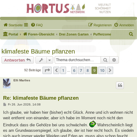
Startseite
FAQ
Registrieren
Anmelden
S
Portal
Foren-Übersicht
Drei Zonen Garten
Pufferzone
u
c
klimafeste Bäume pflanzen
h
Suche
Erweiterte
Antworten
e
Seite
9
von
10
1
6
7
8
9
10
Vorherige
Nächste
92 Beiträge
…
Elli Marlies
Re: klimafeste Bäume pflanzen
B
Fr 26. Jun 2026, 14:08
e
i
Ich glaube, wir haben hier (bisher) echt Glück. Anne und ich wohnen nicht
t
weit entfernt von einander, aber ich habe im Moment noch nicht den
r
a
Eindruck dass die Gehölze bei uns schwächeln.
Wahrscheinlich liegt
g
es am Grundwasserspiegel, ich glaube, der ist hier recht hoch. Es siedeln
sich auch immer wieder Weiden und Erlen an, muss also schon feucht