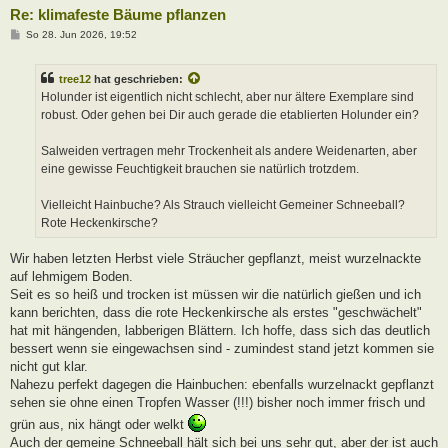
Re: klimafeste Bäume pflanzen
B
So 28. Jun 2026, 19:52
e
i
t
tree12
hat geschrieben:
r
a
Holunder ist eigentlich nicht schlecht, aber nur ältere Exemplare sind
g
robust. Oder gehen bei Dir auch gerade die etablierten Holunder ein?
Salweiden vertragen mehr Trockenheit als andere Weidenarten, aber
eine gewisse Feuchtigkeit brauchen sie natürlich trotzdem.
Vielleicht Hainbuche? Als Strauch vielleicht Gemeiner Schneeball?
Rote Heckenkirsche?
Wir haben letzten Herbst viele Sträucher gepflanzt, meist wurzelnackte
auf lehmigem Boden.
Seit es so heiß und trocken ist müssen wir die natürlich gießen und ich
kann berichten, dass die rote Heckenkirsche als erstes "geschwächelt"
hat mit hängenden, labberigen Blättern. Ich hoffe, dass sich das deutlich
bessert wenn sie eingewachsen sind - zumindest stand jetzt kommen sie
nicht gut klar.
Nahezu perfekt dagegen die Hainbuchen: ebenfalls wurzelnackt gepflanzt
sehen sie ohne einen Tropfen Wasser (!!!) bisher noch immer frisch und
grün aus, nix hängt oder welkt
Auch der gemeine Schneeball hält sich bei uns sehr gut, aber der ist auch