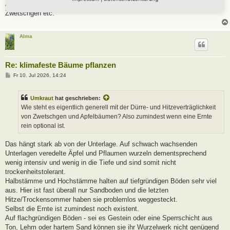
Aprikosen, Vogelkirschen, Schlehengewächse, Kirschpflaumen,
Zwetschgen etc.
Alma
Re: klimafeste Bäume pflanzen
B
Fr 10. Jul 2026, 14:24
e
i
t
Umkraut
hat geschrieben:
r
a
Wie steht es eigentlich generell mit der Dürre- und Hitzeverträglichkeit
g
von Zwetschgen und Apfelbäumen? Also zumindest wenn eine Ernte
rein optional ist.
Das hängt stark ab von der Unterlage. Auf schwach wachsenden
Unterlagen veredelte Äpfel und Pflaumen wurzeln dementsprechend
wenig intensiv und wenig in die Tiefe und sind somit nicht
trockenheitstolerant.
Halbstämme und Hochstämme halten auf tiefgründigen Böden sehr viel
aus. Hier ist fast überall nur Sandboden und die letzten
Hitze/Trockensommer haben sie problemlos weggesteckt.
Selbst die Ernte ist zumindest noch existent.
Auf flachgründigen Böden - sei es Gestein oder eine Sperrschicht aus
Ton, Lehm oder hartem Sand können sie ihr Wurzelwerk nicht genügend