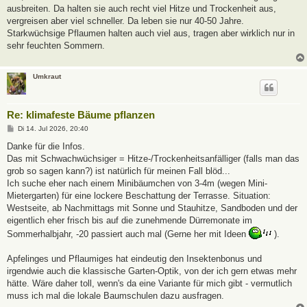
ausbreiten. Da halten sie auch recht viel Hitze und Trockenheit aus,
vergreisen aber viel schneller. Da leben sie nur 40-50 Jahre.
Starkwüchsige Pflaumen halten auch viel aus, tragen aber wirklich nur in
sehr feuchten Sommern.
Umkraut
Re: klimafeste Bäume pflanzen
B
Di 14. Jul 2026, 20:40
e
i
Danke für die Infos.
t
Das mit Schwachwüchsiger = Hitze-/Trockenheitsanfälliger (falls man das
r
a
grob so sagen kann?) ist natürlich für meinen Fall blöd...
g
Ich suche eher nach einem Minibäumchen von 3-4m (wegen Mini-
Mietergarten) für eine lockere Beschattung der Terrasse. Situation:
Westseite, ab Nachmittags mit Sonne und Stauhitze, Sandboden und der
eigentlich eher frisch bis auf die zunehmende Dürremonate im
Sommerhalbjahr, -20 passiert auch mal (Gerne her mit Ideen
).
Apfelinges und Pflaumiges hat eindeutig den Insektenbonus und
irgendwie auch die klassische Garten-Optik, von der ich gern etwas mehr
hätte. Wäre daher toll, wenn's da eine Variante für mich gibt - vermutlich
muss ich mal die lokale Baumschulen dazu ausfragen.