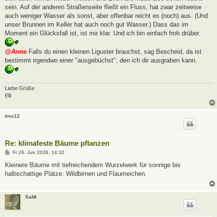
sein. Auf der anderen Straßenseite fließt ein Fluss, hat zwar zeitweise
auch weniger Wasser als sonst, aber offenbar reicht es (noch) aus. (Und
unser Brunnen im Keller hat auch noch gut Wasser.) Dass das im
Moment ein Glücksfall ist, ist mir klar. Und ich bin einfach froh drüber.
@Anne
Falls du einen kleinen Liguster brauchst, sag Bescheid, da ist
bestimmt irgendwo einer "ausgebüchst", den ich dir ausgraben kann.
Liebe Grüße
Elli
tree12
Re: klimafeste Bäume pflanzen
B
Fr 26. Jun 2026, 14:32
e
i
Kleinere Bäume mit tiefreichendem Wurzelwerk für sonnige bis
t
halbschattige Plätze: Wildbirnen und Flaumeichen.
r
a
g
SaMi