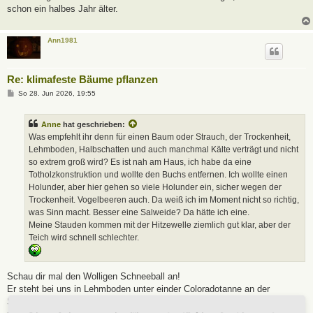
schon ein halbes Jahr älter.
Ann1981
Re: klimafeste Bäume pflanzen
B
So 28. Jun 2026, 19:55
e
i
t
Anne
hat geschrieben:
r
a
Was empfehlt ihr denn für einen Baum oder Strauch, der Trockenheit,
g
Lehmboden, Halbschatten und auch manchmal Kälte verträgt und nicht
so extrem groß wird? Es ist nah am Haus, ich habe da eine
Totholzkonstruktion und wollte den Buchs entfernen. Ich wollte einen
Holunder, aber hier gehen so viele Holunder ein, sicher wegen der
Trockenheit. Vogelbeeren auch. Da weiß ich im Moment nicht so richtig,
was Sinn macht. Besser eine Salweide? Da hätte ich eine.
Meine Stauden kommen mit der Hitzewelle ziemlich gut klar, aber der
Teich wird schnell schlechter.
Schau dir mal den Wolligen Schneeball an!
Er steht bei uns in Lehmboden unter einder Coloradotanne an der
Südseite des Gartens. Er wächst langsam, aber er wächst und lässt