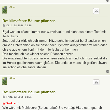
Alma
Re: klimafeste Bäume pflanzen
B
Di 14. Jul 2026, 22:38
e
i
Egal was du pflanzt immer nur wurzelnackt und nicht aus einem Topf mit
t
Torfsubstrat!
r
a
Jetzt bei der wirklich schlimmen Hitze sehe ich selbst bei Stauden einen
g
großen Unterschied ob sie gesät oder irgendwo ausgegraben wurden oder
ob sie aus einem Topf mit dem Torfsubstrat kommen.
Das mache ich nie wieder solche Pflanzen setzen!
Die wurzelnackten Sträucher wachsen einfach an und ich muss selbst die
im Herbst gepflanzten kaum gießen. Die anderen muss ich gießen obwohl
sie schon etliche Jahre stehen
Alma
Re: klimafeste Bäume pflanzen
B
Fr 31. Jul 2026, 13:31
e
i
@Umkraut
t
Wie wärs mit Mehlbeere (Sorbus aria)? Sie verträgt Hitze echt gut, ich
r