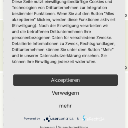
nichts hängen.
Diese Seite nutzt einwilligungsbedürftige Cookies und
Technologien von Drittunternehmen zur Integration
"Das Äußere einer Pflanze ist nur die Hälfte ihrer Wirklichkeit." (Wolle Goethe)
bestimmter Funktionen. Wenn Sie auf den Button "Alles
akzeptieren" klicken, werden diese Funktionen aktiviert
Umkraut
(Einwilligung). Nach der Einwilligung verarbeiten wir
und die betroffenen Drittunternehmen Ihre
personenbezogenen Daten für verschiedene Zwecke.
Re: klimafeste Bäume pflanzen
Detaillierte Informationen zu Zweck, Rechtsgrundlagen,
B
Di 30. Jun 2026, 10:08
e
Drittunternehmen können Sie unter dem Button "Mehr"
i
Wie steht es eigentlich generell mit der Dürre- und Hitzeverträglichkeit
und in unserer Datenschutzerklärung einsehen. Sie
t
von Zwetschgen und Apfelbäumen? Also zumindest wenn eine Ernte rein
r
können Ihre Einwilligung jederzeit widerrufen.
a
optional ist.
g
tree12
Akzeptieren
Re: klimafeste Bäume pflanzen
Verweigern
B
Di 30. Jun 2026, 11:24
e
i
Apfelbäume sind Flachwurzler und mögen es generell nicht gerne sehr
mehr
t
heiß. Sie sind Bäume, die sich in gemäßigten, kühleren Regionen
r
a
wohlfühlen.
g
Powered by
&
Die Prunus-Gewächse sind allesamt viel hitzeverträglicher, z. B.
Impressum
|
Datenschutzerklärung