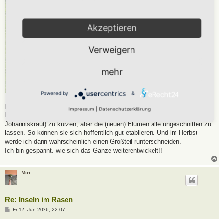
Akzeptieren
Verweigern
mehr
Powered by
&
Das werde ich in den kommenden Wochen noch weiter machen. Mein
Impressum
|
Datenschutzerklärung
Plan war jetzt im Juni das Gras (und Wegerich, Hahnenfuß und
Johanniskraut) zu kürzen, aber die (neuen) Blumen alle ungeschnitten zu
lassen. So können sie sich hoffentlich gut etablieren. Und im Herbst
werde ich dann wahrscheinlich einen Großteil runterschneiden.
Ich bin gespannt, wie sich das Ganze weiterentwickelt!!
Miri
Re: Inseln im Rasen
B
Fr 12. Jun 2026, 22:07
e