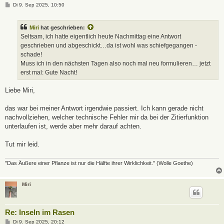
B
Di 9. Sep 2025, 10:50
e
i
t
Miri
hat geschrieben:
r
a
Seltsam, ich hatte eigentlich heute Nachmittag eine Antwort
g
geschrieben und abgeschickt…da ist wohl was schiefgegangen -
schade!
Muss ich in den nächsten Tagen also noch mal neu formulieren… jetzt
erst mal: Gute Nacht!
Liebe Miri,
das war bei meiner Antwort irgendwie passiert. Ich kann gerade nicht
nachvollziehen, welcher technische Fehler mir da bei der Zitierfunktion
unterlaufen ist, werde aber mehr darauf achten.
Tut mir leid.
"Das Äußere einer Pflanze ist nur die Hälfte ihrer Wirklichkeit." (Wolle Goethe)
Miri
Re: Inseln im Rasen
B
Di 9. Sep 2025, 20:12