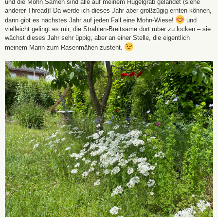
und die Mohn Samen sind alle auf meinem Hügelgrab gelandet (siehe
anderer Thread)! Da werde ich dieses Jahr aber großzügig ernten können,
dann gibt es nächstes Jahr auf jeden Fall eine Mohn-Wiese!
und
vielleicht gelingt es mir, die Strahlen-Breitsame dort rüber zu locken – sie
wächst dieses Jahr sehr üppig, aber an einer Stelle, die eigentlich
meinem Mann zum Rasenmähen zusteht.