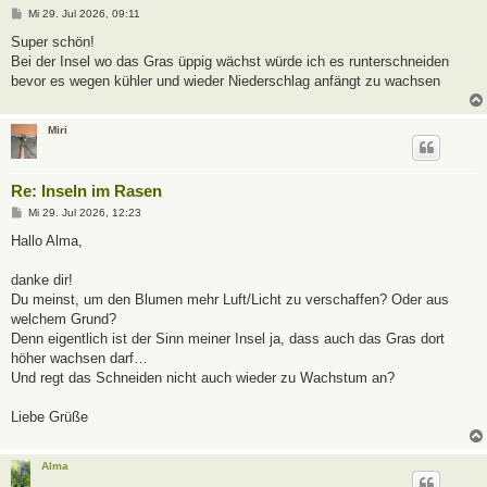
B
Mi 29. Jul 2026, 09:11
e
i
Super schön!
t
Bei der Insel wo das Gras üppig wächst würde ich es runterschneiden
r
a
bevor es wegen kühler und wieder Niederschlag anfängt zu wachsen
g
Miri
Re: Inseln im Rasen
B
Mi 29. Jul 2026, 12:23
e
i
Hallo Alma,
t
r
a
danke dir!
g
Du meinst, um den Blumen mehr Luft/Licht zu verschaffen? Oder aus
welchem Grund?
Denn eigentlich ist der Sinn meiner Insel ja, dass auch das Gras dort
höher wachsen darf…
Und regt das Schneiden nicht auch wieder zu Wachstum an?
Liebe Grüße
Alma