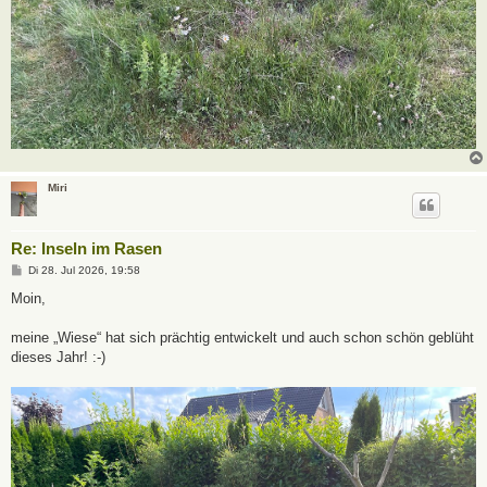
Miri
Re: Inseln im Rasen
B
Di 28. Jul 2026, 19:58
e
i
Moin,
t
r
a
meine „Wiese“ hat sich prächtig entwickelt und auch schon schön geblüht
g
dieses Jahr! :-)