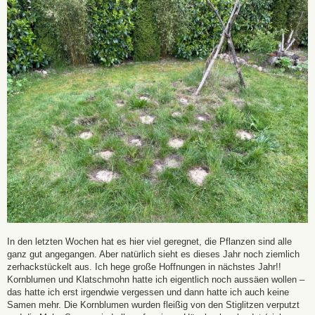
In den letzten Wochen hat es hier viel geregnet, die Pflanzen sind alle
ganz gut angegangen. Aber natürlich sieht es dieses Jahr noch ziemlich
zerhackstückelt aus. Ich hege große Hoffnungen in nächstes Jahr!!
Kornblumen und Klatschmohn hatte ich eigentlich noch aussäen wollen –
das hatte ich erst irgendwie vergessen und dann hatte ich auch keine
Samen mehr. Die Kornblumen wurden fleißig von den Stiglitzen verputzt