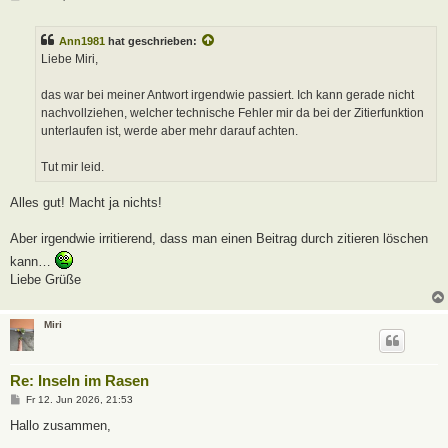
e
i
t
Ann1981
hat geschrieben:
r
a
Liebe Miri,
g
das war bei meiner Antwort irgendwie passiert. Ich kann gerade nicht
nachvollziehen, welcher technische Fehler mir da bei der Zitierfunktion
unterlaufen ist, werde aber mehr darauf achten.
Tut mir leid.
Alles gut! Macht ja nichts!
Aber irgendwie irritierend, dass man einen Beitrag durch zitieren löschen
kann…
Liebe Grüße
Miri
Re: Inseln im Rasen
B
Fr 12. Jun 2026, 21:53
e
i
Hallo zusammen,
t
r