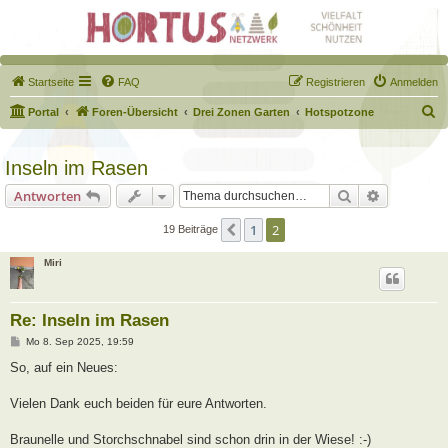
Startseite
FAQ
Registrieren
Anmelden
S
Portal
Foren-Übersicht
Drei Zonen Garten
Hotspotzone
u
c
Inseln im Rasen
h
Suche
Erweiterte
Antworten
e
1
2
Vorherige
19 Beiträge
Miri
Re: Inseln im Rasen
B
Mo 8. Sep 2025, 19:59
e
i
So, auf ein Neues:
t
r
a
Vielen Dank euch beiden für eure Antworten.
g
Braunelle und Storchschnabel sind schon drin in der Wiese! :-)