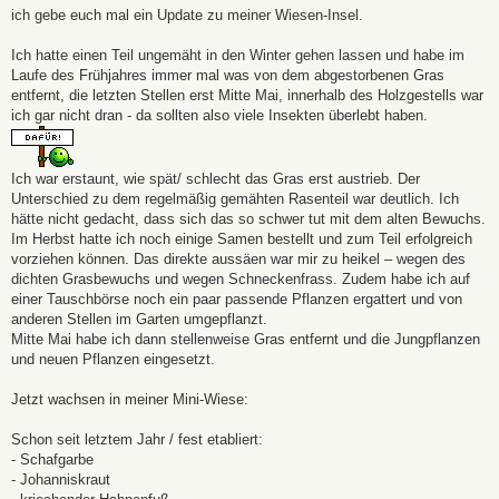
a
ich gebe euch mal ein Update zu meiner Wiesen-Insel.
g
Ich hatte einen Teil ungemäht in den Winter gehen lassen und habe im
Laufe des Frühjahres immer mal was von dem abgestorbenen Gras
entfernt, die letzten Stellen erst Mitte Mai, innerhalb des Holzgestells war
ich gar nicht dran - da sollten also viele Insekten überlebt haben.
Ich war erstaunt, wie spät/ schlecht das Gras erst austrieb. Der
Unterschied zu dem regelmäßig gemähten Rasenteil war deutlich. Ich
hätte nicht gedacht, dass sich das so schwer tut mit dem alten Bewuchs.
Im Herbst hatte ich noch einige Samen bestellt und zum Teil erfolgreich
vorziehen können. Das direkte aussäen war mir zu heikel – wegen des
dichten Grasbewuchs und wegen Schneckenfrass. Zudem habe ich auf
einer Tauschbörse noch ein paar passende Pflanzen ergattert und von
anderen Stellen im Garten umgepflanzt.
Mitte Mai habe ich dann stellenweise Gras entfernt und die Jungpflanzen
und neuen Pflanzen eingesetzt.
Jetzt wachsen in meiner Mini-Wiese:
Schon seit letztem Jahr / fest etabliert:
- Schafgarbe
- Johanniskraut