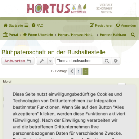
Startseite
FAQ
Registrieren
Anmelden
S
Portal
Foren-Übersicht
Hortus / Hortane Habitate / Garten auf dem Weg
Hortane Habitate
u
c
Blühpatenschaft an der Bushaltestelle
h
Suche
Erweiterte
Antworten
e
1
2
Vorherige
12 Beiträge
Morgi
Diese Seite nutzt einwilligungsbedürftige Cookies und
Re: Blühpatenschaft an der Bushaltestelle
Technologien von Drittunternehmen zur Integration
B
Fr 22. Mai 2026, 09:06
bestimmter Funktionen. Wenn Sie auf den Button "Alles
e
akzeptieren" klicken, werden diese Funktionen aktiviert
i
t
(Einwilligung). Nach der Einwilligung verarbeiten wir
Ann1981
hat geschrieben:
r
a
Ich weiß deinen Standort/ deine Klimabedingungen nicht aus dem Kopf,
und die betroffenen Drittunternehmen Ihre
g
aber das Taubenkropfleimkraut oder Rotklee könnten einen Farbtupfer
personenbezogenen Daten für verschiedene Zwecke.
um diese Zeit einbringen.