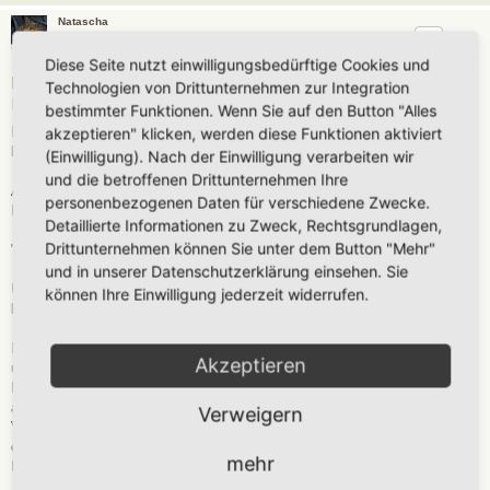
Natascha
Diese Seite nutzt einwilligungsbedürftige Cookies und
Re: Ansprechpartner / Führungen / Vorträge
Technologien von Drittunternehmen zur Integration
B
Do 30. Okt 2025, 10:10
bestimmter Funktionen. Wenn Sie auf den Button "Alles
e
i
akzeptieren" klicken, werden diese Funktionen aktiviert
Ich möchte gerne auf zwei Veranstaltungen hinweisen und hoffe, dass ich
t
hier richtig bin:
(Einwilligung). Nach der Einwilligung verarbeiten wir
r
a
und die betroffenen Drittunternehmen Ihre
g
Am 11.11.2025 führe ich ein Hybrid-Seminar im Naturkundemuseum
personenbezogenen Daten für verschiedene Zwecke.
Kassel durch.
Detaillierte Informationen zu Zweck, Rechtsgrundlagen,
Drittunternehmen können Sie unter dem Button "Mehr"
"Was raschelt denn da?" (Präsenz & Online)
und in unserer Datenschutzerklärung einsehen. Sie
Unsere heimischen Igel auf dem Weg in den Winterschlaf: Wann
können Ihre Einwilligung jederzeit widerrufen.
brauchen sie Hilfe und wie können wir sie unterstützen:
Inhalte des Vortags werden das Wildtier Igel, dessen Lebenbedingungen
Akzeptieren
und -umstände, Nahrung mit besonderem Merkmal auf
Ernährung/Fütterung durch Menschen, Fortpflanzung u.v.a sein. Daran
anschließend werden Tipps zur Unterstützung wie igelfreundlicher Garten,
Verweigern
Vorgarten mit u.a. Laubhaufen, Käferkeller gegeben, Dinge, die jedem
ohne großen Aufwand möglich sind und sich auf die Broschüren von
mehr
Daniel Jakumeit beziehen.