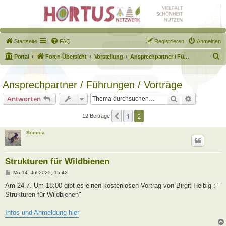
Startseite
FAQ
Registrieren
Anmelden
S
Portal
Foren-Übersicht
Vorstellung
Ansprechpartner / Führungen / Vorträge
u
c
Ansprechpartner / Führungen / Vorträge
h
Suche
Erweiterte
Antworten
e
1
2
Vorherige
12 Beiträge
Somnia
Strukturen für Wildbienen
B
Mo 14. Jul 2025, 15:42
e
i
Am 24.7. Um 18:00 gibt es einen kostenlosen Vortrag von Birgit Helbig : "
t
Strukturen für Wildbienen"
r
a
g
Infos und Anmeldung hier