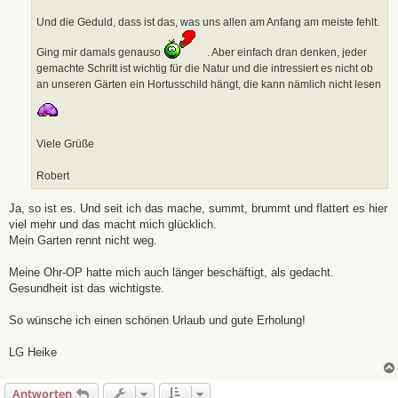
Und die Geduld, dass ist das, was uns allen am Anfang am meiste fehlt.
Ging mir damals genauso
. Aber einfach dran denken, jeder
gemachte Schritt ist wichtig für die Natur und die intressiert es nicht ob
an unseren Gärten ein Hortusschild hängt, die kann nämlich nicht lesen
Viele Grüße
Robert
Ja, so ist es. Und seit ich das mache, summt, brummt und flattert es hier
viel mehr und das macht mich glücklich.
Mein Garten rennt nicht weg.
Meine Ohr-OP hatte mich auch länger beschäftigt, als gedacht.
Gesundheit ist das wichtigste.
So wünsche ich einen schönen Urlaub und gute Erholung!
LG Heike
Antworten