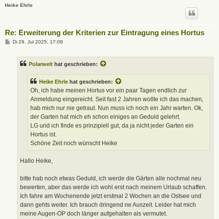
Heike Ehrle
Re: Erweiterung der Kriterien zur Eintragung eines Hortus
B
Di 29. Jul 2025, 17:08
e
i
t
Polarwelt
hat geschrieben:
r
a
g
Heike Ehrle
hat geschrieben:
Oh, ich habe meinen Hortus vor ein paar Tagen endlich zur
Anmeldung eingereicht. Seit fast 2 Jahren wollte ich das machen,
hab mich nur nie getraut. Nun muss ich noch ein Jahr warten. Ok,
der Garten hat mich eh schon einiges an Geduld gelehrt.
LG und ich finde es prinzipiell gut, da ja nicht jeder Garten ein
Hortus ist.
Schöne Zeit noch wünscht Heike
Hallo Heike,
bitte hab noch etwas Geduld, ich werde die Gärten alle nochmal neu
bewerten, aber das werde ich wohl erst nach meinem Urlaub schaffen.
Ich fahre am Wochenende jetzt erstmal 2 Wochen an die Ostsee und
dann gehts weiter. Ich brauch dringend ne Auszeit. Leider hat mich
meine Augen-OP doch länger aufgehalten als vermutet.