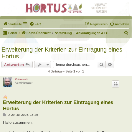
Startseite
FAQ
Registrieren
Anmelden
S
Portal
Foren-Übersicht
Vorstellung
Ankündigungen & Fragen zum Forum
u
c
Erweiterung der Kriterien zur Eintragung eines
h
Hortus
e
Suche
Erweiterte
Antworten
4 Beiträge • Seite
1
von
1
Polarwelt
Administrator
Erweiterung der Kriterien zur Eintragung eines
Hortus
B
Di 29. Jul 2025, 15:20
e
i
Hallo zusammen,
t
r