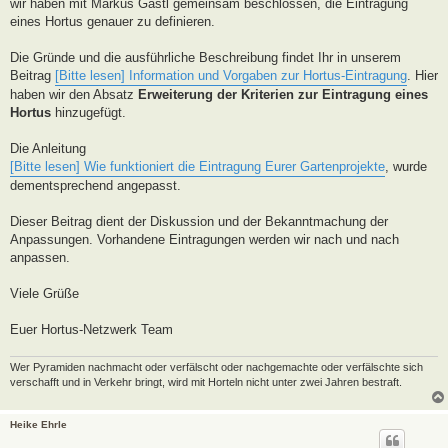
a
wir haben mit Markus Gastl gemeinsam beschlossen, die Eintragung
g
eines Hortus genauer zu definieren.
Die Gründe und die ausführliche Beschreibung findet Ihr in unserem
Beitrag
[Bitte lesen] Information und Vorgaben zur Hortus-Eintragung
. Hier
haben wir den Absatz
Erweiterung der Kriterien zur Eintragung eines
Hortus
hinzugefügt.
Die Anleitung
[Bitte lesen] Wie funktioniert die Eintragung Eurer Gartenprojekte
, wurde
dementsprechend angepasst.
Dieser Beitrag dient der Diskussion und der Bekanntmachung der
Anpassungen. Vorhandene Eintragungen werden wir nach und nach
anpassen.
Viele Grüße
Euer Hortus-Netzwerk Team
Wer Pyramiden nachmacht oder verfälscht oder nachgemachte oder verfälschte sich
verschafft und in Verkehr bringt, wird mit Horteln nicht unter zwei Jahren bestraft.
Heike Ehrle