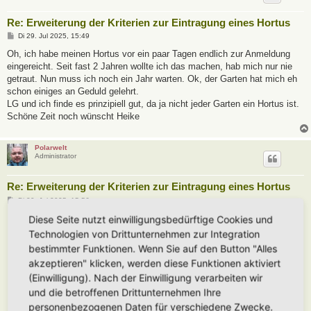
Re: Erweiterung der Kriterien zur Eintragung eines Hortus
B
Di 29. Jul 2025, 15:49
e
i
Oh, ich habe meinen Hortus vor ein paar Tagen endlich zur Anmeldung
t
eingereicht. Seit fast 2 Jahren wollte ich das machen, hab mich nur nie
r
a
getraut. Nun muss ich noch ein Jahr warten. Ok, der Garten hat mich eh
g
schon einiges an Geduld gelehrt.
LG und ich finde es prinzipiell gut, da ja nicht jeder Garten ein Hortus ist.
Schöne Zeit noch wünscht Heike
Polarwelt
Administrator
Re: Erweiterung der Kriterien zur Eintragung eines Hortus
B
Di 29. Jul 2025, 15:56
e
i
Diese Seite nutzt einwilligungsbedürftige Cookies und
t
Heike Ehrle
hat geschrieben:
Technologien von Drittunternehmen zur Integration
r
a
Oh, ich habe meinen Hortus vor ein paar Tagen endlich zur Anmeldung
bestimmter Funktionen. Wenn Sie auf den Button "Alles
g
eingereicht. Seit fast 2 Jahren wollte ich das machen, hab mich nur nie
akzeptieren" klicken, werden diese Funktionen aktiviert
getraut. Nun muss ich noch ein Jahr warten. Ok, der Garten hat mich eh
(Einwilligung). Nach der Einwilligung verarbeiten wir
schon einiges an Geduld gelehrt.
und die betroffenen Drittunternehmen Ihre
LG und ich finde es prinzipiell gut, da ja nicht jeder Garten ein Hortus
personenbezogenen Daten für verschiedene Zwecke.
ist.