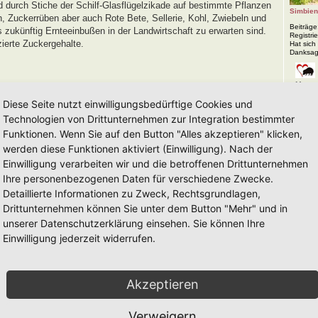
durch Stiche der Schilf-Glasflügelzikade auf bestimmte Pflanzen
Simbie
, Zuckerrüben aber auch Rote Bete, Sellerie, Kohl, Zwiebeln und
Beiträge
 zukünftig Ernteeinbußen in der Landwirtschaft zu erwarten sind.
Registrie
ierte Zuckergehalte.
Hat sich
Danksag
Hortu
ärmung zu uns nach Deutschland gekommen und ist vielleicht als "
Diese Seite nutzt einwilligungsbedürftige Cookies und
eichend erkannt worden.
Technologien von Drittunternehmen zur Integration bestimmter
ht diese Zikadenart? Mal die KI befragen....
Funktionen. Wenn Sie auf den Button "Alles akzeptieren" klicken,
werden diese Funktionen aktiviert (Einwilligung). Nach der
n gesundheitsschädlich sein könnte. Aber dafür "schlaffes
Einwilligung verarbeiten wir und die betroffenen Drittunternehmen
Ihre personenbezogenen Daten für verschiedene Zwecke.
Detaillierte Informationen zu Zweck, Rechtsgrundlagen,
el zur Bekämpfung der Zikaden, eine reguläre Zulassung wirksamer
Drittunternehmen können Sie unter dem Button "Mehr" und in
isnaher Forschung zu Resistenzzüchtung und nachhaltigen
unserer Datenschutzerklärung einsehen. Sie können Ihre
Einwilligung jederzeit widerrufen.
.html
ohl jetzt schon wieder?
Akzeptieren
elt verändern kann -tatsächlich ist dies die einzige Art und Weise, in der die
Verweigern