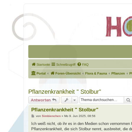
Startseite
Schnellzugriff
FAQ
Portal
Foren-Übersicht
Flora & Fauna
Pflanzen
P
Pflanzenkrankheit " Stolbur"
Antworten
Pflanzenkrankheit " Stolbur"
B
von
Simbienchen
»
Mo 9. Jun 2025, 08:56
e
i
Ich weiß nicht, ob ihr es in den Medien schon vernommen h
t
Pflanzenkrankheit, die sich Stolbur nennt, ausbreitet, die d
r