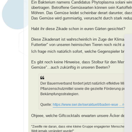
a
Ein Bakterium namens Candidatus Phytoplasma solani wird 
g
übertragen. Betroffene Gemüsearten können sein Kartoffeln
Möhren. Das Gemüse leidet scheinbar derart darunter, dass
Das Gemüse wird gummiartig, verursacht durch stark reduz
Habt ihr diese Zikade schon in euren Gärten gesichtet?
Diese Zikadenart ist wahrscheinlich im Zuge der Klimaerw
Futtertier" von unseren heimischen Tieren noch nicht ausr
Ich frage mich natürlich sofort, welche Gegenspieler brauc
Es gibt noch keine Hinweise, dass Stolbur für den Mensche
Gemüse"...auch zukünftig in unseren Beeten?
Der Bauernverband fordert jetzt natürlich effektive Mitt
Pflanzenschutzmittel sowie die gezielte Förderung prax
Bekämpfungsstrategien.
Quelle:
https://www.swr.de/swraktuell/baden-wue ... r-100
Ohjeee, welche Giftcocktails erwarten unsere Äcker denn w
"Zweifle nie daran, dass eine kleine Gruppe engagierter Menschen die W
Welt jemals verändert wurde!"