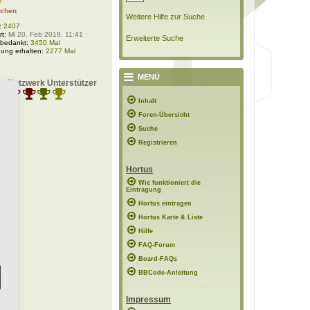
nchen
Weitere Hilfe zur Suche
:
2407
rt:
Mi 20. Feb 2019, 11:41
Erweiterte Suche
 bedankt:
3450 Mal
ung erhalten:
2277 Mal
MENÜ
s-Netzwerk Unterstützer
Inhalt
Foren-Übersicht
Suche
Registrieren
Hortus
Wie funktioniert die
Eintragung
Hortus eintragen
Hortus Karte & Liste
Hilfe
FAQ-Forum
Board-FAQs
BBCode-Anleitung
Impressum