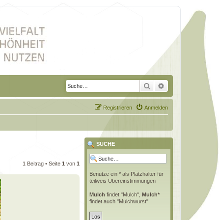
Suche
Erweiterte Suche
Registrieren
Anmelden
SUCHE
1 Beitrag • Seite
1
von
1
Benutze ein * als Platzhalter für
teilweis Übereinstimmungen
Mulch
findet "Mulch",
Mulch*
findet auch "Mulchwurst"