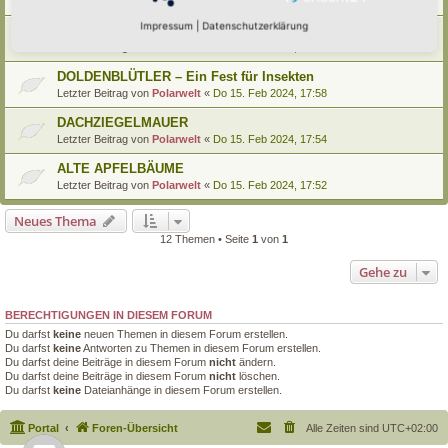
Letzter Beitrag von
Polarwelt
«
Do 15. Feb 2024, 18:01
Impressum
|
Datenschutzerklärung
FRÜHBLÜHER
Letzter Beitrag von
Polarwelt
«
Do 15. Feb 2024, 17:59
DOLDENBLÜTLER – Ein Fest für Insekten
Letzter Beitrag von
Polarwelt
«
Do 15. Feb 2024, 17:58
DACHZIEGELMAUER
Letzter Beitrag von
Polarwelt
«
Do 15. Feb 2024, 17:54
ALTE APFELBÄUME
Letzter Beitrag von
Polarwelt
«
Do 15. Feb 2024, 17:52
Neues Thema
12 Themen • Seite
1
von
1
Gehe zu
BERECHTIGUNGEN IN DIESEM FORUM
Du darfst
keine
neuen Themen in diesem Forum erstellen.
Du darfst
keine
Antworten zu Themen in diesem Forum erstellen.
Du darfst deine Beiträge in diesem Forum
nicht
ändern.
Du darfst deine Beiträge in diesem Forum
nicht
löschen.
Du darfst
keine
Dateianhänge in diesem Forum erstellen.
Portal
Foren-Übersicht
Alle Zeiten sind
UTC+02:00