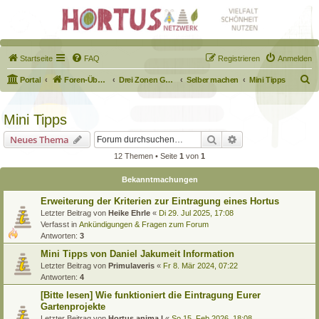
Startseite
FAQ
Registrieren
Anmelden
S
Portal
Foren-Übersicht
Drei Zonen Garten
Selber machen
Mini Tipps
u
c
Mini Tipps
h
Suche
Erweiterte Suche
Neues Thema
e
12 Themen • Seite
1
von
1
Bekanntmachungen
Erweiterung der Kriterien zur Eintragung eines Hortus
Letzter Beitrag von
Heike Ehrle
«
Di 29. Jul 2025, 17:08
Verfasst in
Ankündigungen & Fragen zum Forum
Antworten:
3
Mini Tipps von Daniel Jakumeit Information
Letzter Beitrag von
Primulaveris
«
Fr 8. Mär 2024, 07:22
Antworten:
4
[Bitte lesen] Wie funktioniert die Eintragung Eurer
Gartenprojekte
Letzter Beitrag von
Hortus anima l
«
So 15. Feb 2026, 18:08