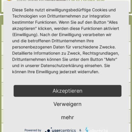
Verfasst in
Eingetragener Hortus - Mein Hortus und ich!
Diese Seite nutzt einwilligungsbedürftige Cookies und
Antworten:
1
Technologien von Drittunternehmen zur Integration
Themen
bestimmter Funktionen. Wenn Sie auf den Button "Alles
akzeptieren" klicken, werden diese Funktionen aktiviert
WILDSTRÄUCHER
(Einwilligung). Nach der Einwilligung verarbeiten wir
Letzter Beitrag von
Amarille
«
So 3. Mär 2024, 16:58
Antworten:
1
und die betroffenen Drittunternehmen Ihre
WANDERNDE PFLANZEN
personenbezogenen Daten für verschiedene Zwecke.
Letzter Beitrag von
Polarwelt
«
Do 15. Feb 2024, 18:07
Detaillierte Informationen zu Zweck, Rechtsgrundlagen,
Drittunternehmen können Sie unter dem Button "Mehr"
TOTHOLZHAUFEN
Letzter Beitrag von
Polarwelt
«
Do 15. Feb 2024, 18:06
und in unserer Datenschutzerklärung einsehen. Sie
können Ihre Einwilligung jederzeit widerrufen.
SUMPFBEET
Letzter Beitrag von
Polarwelt
«
Do 15. Feb 2024, 18:05
DIE STEINPYRAMIDE
Akzeptieren
Letzter Beitrag von
Polarwelt
«
Do 15. Feb 2024, 18:04
DAS SANDARIUM
Verweigern
Letzter Beitrag von
Polarwelt
«
Do 15. Feb 2024, 18:03
LEBENDIGE NATURZÄUNE
mehr
Letzter Beitrag von
Polarwelt
«
Do 15. Feb 2024, 18:02
INSEKTEN SCHÜTZEN
Powered by
&