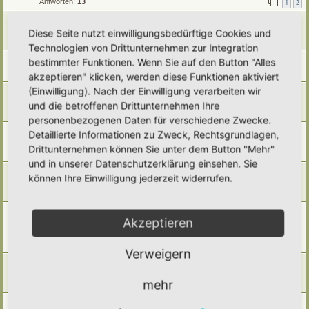
Antworten:
13
1
2
Sandarium
Diese Seite nutzt einwilligungsbedürftige Cookies und
Letzter Beitrag von
Poco Loco
«
Mi 5. Nov 2025, 17:45
Antworten:
1
Technologien von Drittunternehmen zur Integration
Eidechsenburg...
bestimmter Funktionen. Wenn Sie auf den Button "Alles
Letzter Beitrag von
Gartenfreund
«
Fr 23. Mai 2025, 15:55
akzeptieren" klicken, werden diese Funktionen aktiviert
(Einwilligung). Nach der Einwilligung verarbeiten wir
Käferkeller...
Letzter Beitrag von
Simbienchen
«
Fr 23. Mai 2025, 15:40
und die betroffenen Drittunternehmen Ihre
Antworten:
1
personenbezogenen Daten für verschiedene Zwecke.
Hochbeet aus Dachpfannen im Hortus roboris animi et pax
Detaillierte Informationen zu Zweck, Rechtsgrundlagen,
Letzter Beitrag von
Simbienchen
«
Mi 12. Mär 2025, 21:17
Drittunternehmen können Sie unter dem Button "Mehr"
Antworten:
4
und in unserer Datenschutzerklärung einsehen. Sie
Kürbis als Haloweenlicht
können Ihre Einwilligung jederzeit widerrufen.
Letzter Beitrag von
Amarille
«
Di 29. Okt 2024, 16:12
Antworten:
1
Kräuterspirale auf schmaler Grundfläche im Hortus
Akzeptieren
Megabombus
Letzter Beitrag von
Beatrice
«
Mo 18. Mär 2024, 23:15
Antworten:
1
Verweigern
Mauerbeet (Hortus Girasole)
Letzter Beitrag von
Beatrice
«
Sa 16. Mär 2024, 21:37
mehr
Antworten:
1
Pufferzone und Hotspot im Pflanzkasten (Dorothea