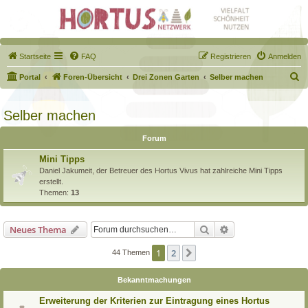
Startseite
FAQ
Registrieren
Anmelden
S
Portal
Foren-Übersicht
Drei Zonen Garten
Selber machen
u
c
Selber machen
h
Forum
e
Mini Tipps
Daniel Jakumeit, der Betreuer des Hortus Vivus hat zahlreiche Mini Tipps
erstellt.
Themen:
13
Suche
Erweiterte Suche
Neues Thema
1
2
Nächste
44 Themen
Bekanntmachungen
Erweiterung der Kriterien zur Eintragung eines Hortus