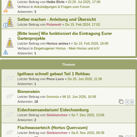
Letzter Beitrag von
Heike Ehrle
«
Di 29. Jul 2025, 17:08
Verfasst in
Ankündigungen & Fragen zum Forum
Antworten:
3
Selber machen - Anleitung und Übersicht
Letzter Beitrag von
Polarwelt
«
Do 15. Feb 2024, 17:02
[Bitte lesen] Wie funktioniert die Eintragung Eurer
Gartenprojekte
Letzter Beitrag von
Hortus anima l
«
So 15. Feb 2026, 18:08
Verfasst in
Eingetragener Hortus - Mein Hortus und ich!
Antworten:
1
Themen
Igelhaus schnell gebaut Teil 1 Rohbau
Letzter Beitrag von
Poco Loco
«
Do 25. Jun 2026, 11:38
Antworten:
1
Bienenstein
Letzter Beitrag von
Somnia
«
Mi 10. Jun 2026, 16:58
Antworten:
18
1
2
Eidechsensandarium/ Eidechsenburg
Letzter Beitrag von
Simbienchen
«
So 7. Dez 2025, 13:06
Antworten:
2
Flachwasserteich (Hortus Quercuum)
Letzter Beitrag von
Simbienchen
«
Sa 8. Nov 2025, 09:38