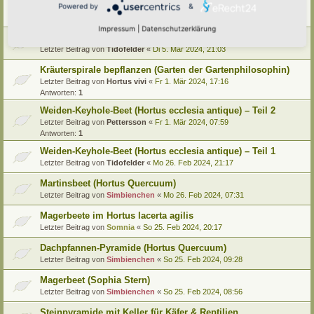
Bergermann)
Powered by
&
Letzter Beitrag von
Tidofelder
«
So 10. Mär 2024, 21:10
Impressum
|
Datenschutzerklärung
Pyramide bepflanzen (Garten der Gartenphilosophin)
Letzter Beitrag von
Tidofelder
«
Di 5. Mär 2024, 21:03
Kräuterspirale bepflanzen (Garten der Gartenphilosophin)
Letzter Beitrag von
Hortus vivi
«
Fr 1. Mär 2024, 17:16
Antworten:
1
Weiden-Keyhole-Beet (Hortus ecclesia antique) – Teil 2
Letzter Beitrag von
Pettersson
«
Fr 1. Mär 2024, 07:59
Antworten:
1
Weiden-Keyhole-Beet (Hortus ecclesia antique) – Teil 1
Letzter Beitrag von
Tidofelder
«
Mo 26. Feb 2024, 21:17
Martinsbeet (Hortus Quercuum)
Letzter Beitrag von
Simbienchen
«
Mo 26. Feb 2024, 07:31
Magerbeete im Hortus lacerta agilis
Letzter Beitrag von
Somnia
«
So 25. Feb 2024, 20:17
Dachpfannen-Pyramide (Hortus Quercuum)
Letzter Beitrag von
Simbienchen
«
So 25. Feb 2024, 09:28
Magerbeet (Sophia Stern)
Letzter Beitrag von
Simbienchen
«
So 25. Feb 2024, 08:56
Steinpyramide mit Keller für Käfer & Reptilien