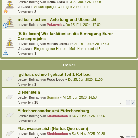
Letzter Beitrag von
Heike Ehrle
«
Di 29. Jul 2025, 17:08
Verfasst in
Ankündigungen & Fragen zum Forum
Antworten:
3
Selber machen - Anleitung und Übersicht
Letzter Beitrag von
Polarwelt
«
Do 15. Feb 2024, 17:02
[Bitte lesen] Wie funktioniert die Eintragung Eurer
Gartenprojekte
Letzter Beitrag von
Hortus anima l
«
So 15. Feb 2026, 18:08
Verfasst in
Eingetragener Hortus - Mein Hortus und ich!
Antworten:
1
Themen
Igelhaus schnell gebaut Teil 1 Rohbau
Letzter Beitrag von
Poco Loco
«
Do 25. Jun 2026, 11:38
Antworten:
1
Bienenstein
Letzter Beitrag von
Somnia
«
Mi 10. Jun 2026, 16:58
Antworten:
18
1
2
Eidechsensandarium/ Eidechsenburg
Letzter Beitrag von
Simbienchen
«
So 7. Dez 2025, 13:06
Antworten:
2
Flachwasserteich (Hortus Quercuum)
Letzter Beitrag von
Simbienchen
«
Sa 8. Nov 2025, 09:38