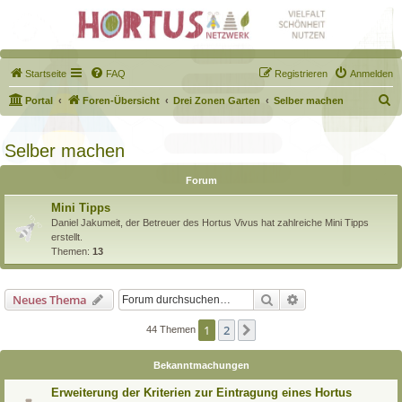
Startseite
FAQ
Registrieren
Anmelden
S
Portal
Foren-Übersicht
Drei Zonen Garten
Selber machen
u
c
Selber machen
h
Forum
e
Mini Tipps
Daniel Jakumeit, der Betreuer des Hortus Vivus hat zahlreiche Mini Tipps
erstellt.
Themen:
13
Suche
Erweiterte Suche
Neues Thema
1
2
Nächste
44 Themen
Bekanntmachungen
Erweiterung der Kriterien zur Eintragung eines Hortus