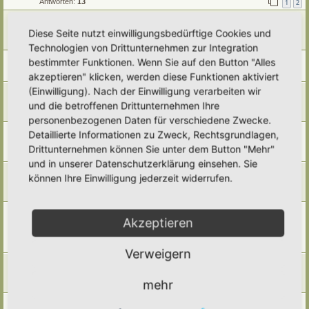
Antworten:
13
1
2
Sandarium
Diese Seite nutzt einwilligungsbedürftige Cookies und
Letzter Beitrag von
Poco Loco
«
Mi 5. Nov 2025, 17:45
Antworten:
1
Technologien von Drittunternehmen zur Integration
Eidechsenburg...
bestimmter Funktionen. Wenn Sie auf den Button "Alles
Letzter Beitrag von
Gartenfreund
«
Fr 23. Mai 2025, 15:55
akzeptieren" klicken, werden diese Funktionen aktiviert
(Einwilligung). Nach der Einwilligung verarbeiten wir
Käferkeller...
Letzter Beitrag von
Simbienchen
«
Fr 23. Mai 2025, 15:40
und die betroffenen Drittunternehmen Ihre
Antworten:
1
personenbezogenen Daten für verschiedene Zwecke.
Hochbeet aus Dachpfannen im Hortus roboris animi et pax
Detaillierte Informationen zu Zweck, Rechtsgrundlagen,
Letzter Beitrag von
Simbienchen
«
Mi 12. Mär 2025, 21:17
Drittunternehmen können Sie unter dem Button "Mehr"
Antworten:
4
und in unserer Datenschutzerklärung einsehen. Sie
Kürbis als Haloweenlicht
können Ihre Einwilligung jederzeit widerrufen.
Letzter Beitrag von
Amarille
«
Di 29. Okt 2024, 16:12
Antworten:
1
Kräuterspirale auf schmaler Grundfläche im Hortus
Akzeptieren
Megabombus
Letzter Beitrag von
Beatrice
«
Mo 18. Mär 2024, 23:15
Antworten:
1
Verweigern
Mauerbeet (Hortus Girasole)
Letzter Beitrag von
Beatrice
«
Sa 16. Mär 2024, 21:37
mehr
Antworten:
1
Pufferzone und Hotspot im Pflanzkasten (Dorothea