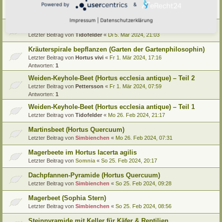
Bergermann)
Powered by
&
Letzter Beitrag von
Tidofelder
«
So 10. Mär 2024, 21:10
Impressum
|
Datenschutzerklärung
Pyramide bepflanzen (Garten der Gartenphilosophin)
Letzter Beitrag von
Tidofelder
«
Di 5. Mär 2024, 21:03
Kräuterspirale bepflanzen (Garten der Gartenphilosophin)
Letzter Beitrag von
Hortus vivi
«
Fr 1. Mär 2024, 17:16
Antworten:
1
Weiden-Keyhole-Beet (Hortus ecclesia antique) – Teil 2
Letzter Beitrag von
Pettersson
«
Fr 1. Mär 2024, 07:59
Antworten:
1
Weiden-Keyhole-Beet (Hortus ecclesia antique) – Teil 1
Letzter Beitrag von
Tidofelder
«
Mo 26. Feb 2024, 21:17
Martinsbeet (Hortus Quercuum)
Letzter Beitrag von
Simbienchen
«
Mo 26. Feb 2024, 07:31
Magerbeete im Hortus lacerta agilis
Letzter Beitrag von
Somnia
«
So 25. Feb 2024, 20:17
Dachpfannen-Pyramide (Hortus Quercuum)
Letzter Beitrag von
Simbienchen
«
So 25. Feb 2024, 09:28
Magerbeet (Sophia Stern)
Letzter Beitrag von
Simbienchen
«
So 25. Feb 2024, 08:56
Steinpyramide mit Keller für Käfer & Reptilien