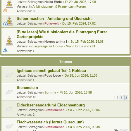
Letzter Beitrag von
Heike Ehrle
«
Di 29. Jul 2025, 17:08
Verfasst in
Ankündigungen & Fragen zum Forum
Antworten:
3
Selber machen - Anleitung und Übersicht
Letzter Beitrag von
Polarwelt
«
Do 15. Feb 2024, 17:02
[Bitte lesen] Wie funktioniert die Eintragung Eurer
Gartenprojekte
Letzter Beitrag von
Hortus anima l
«
So 15. Feb 2026, 18:08
Verfasst in
Eingetragener Hortus - Mein Hortus und ich!
Antworten:
1
Themen
Igelhaus schnell gebaut Teil 1 Rohbau
Letzter Beitrag von
Poco Loco
«
Do 25. Jun 2026, 11:38
Antworten:
1
Bienenstein
Letzter Beitrag von
Somnia
«
Mi 10. Jun 2026, 16:58
Antworten:
18
1
2
Eidechsensandarium/ Eidechsenburg
Letzter Beitrag von
Simbienchen
«
So 7. Dez 2025, 13:06
Antworten:
2
Flachwasserteich (Hortus Quercuum)
Letzter Beitrag von
Simbienchen
«
Sa 8. Nov 2025, 09:38