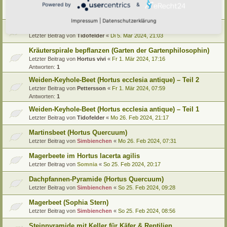
Bergermann)
Powered by
&
Letzter Beitrag von
Tidofelder
«
So 10. Mär 2024, 21:10
Impressum
|
Datenschutzerklärung
Pyramide bepflanzen (Garten der Gartenphilosophin)
Letzter Beitrag von
Tidofelder
«
Di 5. Mär 2024, 21:03
Kräuterspirale bepflanzen (Garten der Gartenphilosophin)
Letzter Beitrag von
Hortus vivi
«
Fr 1. Mär 2024, 17:16
Antworten:
1
Weiden-Keyhole-Beet (Hortus ecclesia antique) – Teil 2
Letzter Beitrag von
Pettersson
«
Fr 1. Mär 2024, 07:59
Antworten:
1
Weiden-Keyhole-Beet (Hortus ecclesia antique) – Teil 1
Letzter Beitrag von
Tidofelder
«
Mo 26. Feb 2024, 21:17
Martinsbeet (Hortus Quercuum)
Letzter Beitrag von
Simbienchen
«
Mo 26. Feb 2024, 07:31
Magerbeete im Hortus lacerta agilis
Letzter Beitrag von
Somnia
«
So 25. Feb 2024, 20:17
Dachpfannen-Pyramide (Hortus Quercuum)
Letzter Beitrag von
Simbienchen
«
So 25. Feb 2024, 09:28
Magerbeet (Sophia Stern)
Letzter Beitrag von
Simbienchen
«
So 25. Feb 2024, 08:56
Steinpyramide mit Keller für Käfer & Reptilien