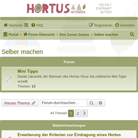
Startseite
FAQ
Registrieren
Anmelden
S
Portal
Foren-Übersicht
Drei Zonen Garten
Selber machen
u
c
Selber machen
h
Forum
e
Mini Tipps
Daniel Jakumeit, der Betreuer des Hortus Vivus hat zahlreiche Mini Tipps
erstellt.
Themen:
13
Suche
Erweiterte Suche
Neues Thema
1
2
Nächste
44 Themen
Bekanntmachungen
Erweiterung der Kriterien zur Eintragung eines Hortus