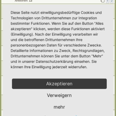
Antworten:
13
1
2
Sandarium
Diese Seite nutzt einwilligungsbedürftige Cookies und
Letzter Beitrag von
Poco Loco
«
Mi 5. Nov 2025, 17:45
Antworten:
1
Technologien von Drittunternehmen zur Integration
Eidechsenburg...
bestimmter Funktionen. Wenn Sie auf den Button "Alles
Letzter Beitrag von
Gartenfreund
«
Fr 23. Mai 2025, 15:55
akzeptieren" klicken, werden diese Funktionen aktiviert
(Einwilligung). Nach der Einwilligung verarbeiten wir
Käferkeller...
Letzter Beitrag von
Simbienchen
«
Fr 23. Mai 2025, 15:40
und die betroffenen Drittunternehmen Ihre
Antworten:
1
personenbezogenen Daten für verschiedene Zwecke.
Hochbeet aus Dachpfannen im Hortus roboris animi et pax
Detaillierte Informationen zu Zweck, Rechtsgrundlagen,
Letzter Beitrag von
Simbienchen
«
Mi 12. Mär 2025, 21:17
Drittunternehmen können Sie unter dem Button "Mehr"
Antworten:
4
und in unserer Datenschutzerklärung einsehen. Sie
Kürbis als Haloweenlicht
können Ihre Einwilligung jederzeit widerrufen.
Letzter Beitrag von
Amarille
«
Di 29. Okt 2024, 16:12
Antworten:
1
Kräuterspirale auf schmaler Grundfläche im Hortus
Akzeptieren
Megabombus
Letzter Beitrag von
Beatrice
«
Mo 18. Mär 2024, 23:15
Antworten:
1
Verweigern
Mauerbeet (Hortus Girasole)
Letzter Beitrag von
Beatrice
«
Sa 16. Mär 2024, 21:37
mehr
Antworten:
1
Pufferzone und Hotspot im Pflanzkasten (Dorothea