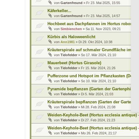
von
Gartenfreund
»
Fr 23. Mai 2025, 15:55
Käferkeller...
von
Gartenfreund
»
Fr 23. Mai 2025, 14:57
Hochbeet aus Dachpfannen im Hortus roboris a
von
Simbienchen
»
Sa 11. Nov 2023, 09:21
Kürbis als Haloweenlicht
von
Ann1981
»
Di 29. Okt 2024, 10:38
Kräuterspirale auf schmaler Grundfläche im 
von
Tidofelder
»
So 17. Mär 2024, 21:10
Mauerbeet (Hortus Girasole)
von
Tidofelder
»
Fr 15. Mär 2024, 21:26
Pufferzone und Hotspot im Pflanzkasten (Doro
von
Tidofelder
»
So 10. Mär 2024, 21:10
Pyramide bepflanzen (Garten der Gartenphilos
von
Tidofelder
»
Di 5. Mär 2024, 21:03
Kräuterspirale bepflanzen (Garten der Gartenph
von
Tidofelder
»
Mi 28. Feb 2024, 21:08
Weiden-Keyhole-Beet (Hortus ecclesia antique) –
von
Tidofelder
»
Di 27. Feb 2024, 21:23
Weiden-Keyhole-Beet (Hortus ecclesia antique) –
von
Tidofelder
»
Mo 26. Feb 2024, 21:17