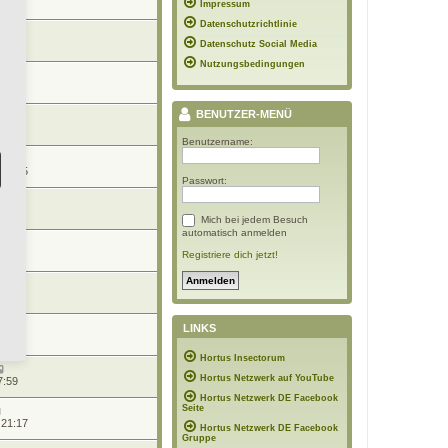
15:55
Impressum
Datenschutzrichtlinie
n
15:40
Datenschutz Social Media
Nutzungsbedingungen
n
21:17
BENUTZER-MENÜ
16:12
Benutzername:
 23:15
Passwort:
 21:37
Mich bei jedem Besuch
automatisch anmelden
 21:10
Registriere dich jetzt!
1:03
LINKS
7:16
Hortus Insectorum
Hortus Netzwerk auf YouTube
7:59
Hortus Netzwerk DE Facebook
Seite
 21:17
Hortus Netzwerk DE Facebook
Gruppe