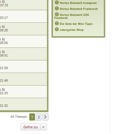
n
Hortus Netzwerk Instagram
 07:31
Hortus Netzwerk Frankreich
Hortus Netzwerk USA
 20:17
Facebook
Die Seite der Mini Tipps
n
 09:28
naturgarten Shop
n
 08:56
n
 08:51
 21:59
 21:48
n
 21:33
 21:32
1
2
Nächste
44 Themen
Gehe zu