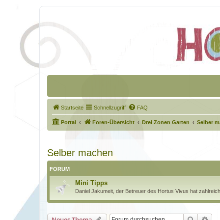
Startseite
Schnellzugriff
FAQ
Portal
Foren-Übersicht
Drei Zonen Garten
Selber 
Selber machen
FORUM
Mini Tipps
Daniel Jakumeit, der Betreuer des Hortus Vivus hat zahlreiche
Suche
Erw
Neues Thema