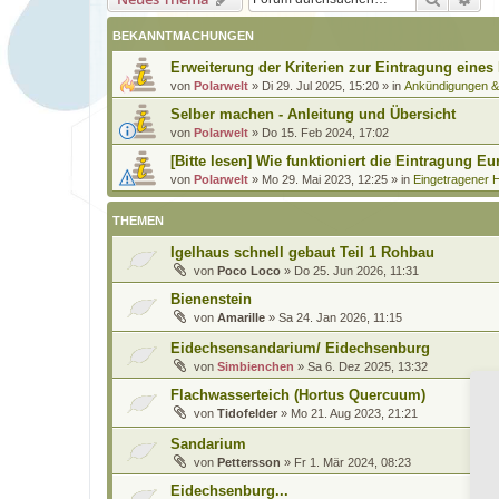
BEKANNTMACHUNGEN
Erweiterung der Kriterien zur Eintragung eines
von
Polarwelt
»
Di 29. Jul 2025, 15:20
» in
Ankündigungen 
Selber machen - Anleitung und Übersicht
von
Polarwelt
»
Do 15. Feb 2024, 17:02
[Bitte lesen] Wie funktioniert die Eintragung Eu
von
Polarwelt
»
Mo 29. Mai 2023, 12:25
» in
Eingetragener H
THEMEN
Igelhaus schnell gebaut Teil 1 Rohbau
von
Poco Loco
»
Do 25. Jun 2026, 11:31
Bienenstein
von
Amarille
»
Sa 24. Jan 2026, 11:15
Eidechsensandarium/ Eidechsenburg
von
Simbienchen
»
Sa 6. Dez 2025, 13:32
Flachwasserteich (Hortus Quercuum)
von
Tidofelder
»
Mo 21. Aug 2023, 21:21
Sandarium
von
Pettersson
»
Fr 1. Mär 2024, 08:23
Eidechsenburg...