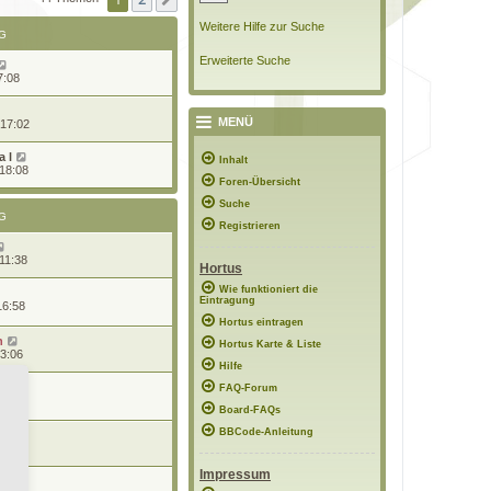
Nächste
e
r
Weitere Hilfe zur Suche
B
G
e
i
Erweiterte Suche
t
7:08
r
a
g
MENÜ
 17:02
 l
Inhalt
 18:08
Foren-Übersicht
Suche
G
Registrieren
11:38
Hortus
Wie funktioniert die
Eintragung
16:58
Hortus eintragen
n
Hortus Karte & Liste
13:06
Hilfe
n
FAQ-Forum
09:38
Board-FAQs
BBCode-Anleitung
7:45
Impressum
d